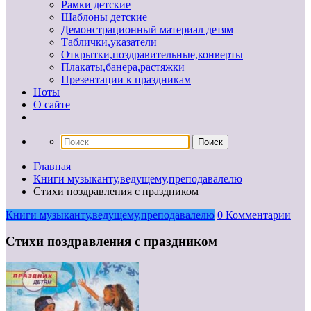
Рамки детские
Шаблоны детские
Демонстрационный материал детям
Таблички,указатели
Открытки,поздравительные,конверты
Плакаты,банера,растяжки
Презентации к праздникам
Ноты
О сайте
Главная
Книги музыканту,ведущему,преподавалелю
Стихи поздравления с праздником
Книги музыканту,ведущему,преподавалелю
0 Комментарии
Стихи поздравления с праздником