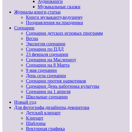
Аудиокниги
Музыкальные сказки
Журналы,книги,статьи
Книги музыканту,ведущему
Поздравления на праздники
Сценарии
Сценарии детских игровых программ
Весна
Экология сценарии
Сценарии по ПДД
23 февраля сценарии
Сценарии на Масленицу
Сценарии на 8 Марта
9 мая сценарии
День села сценарии
Сценарии против наркотиков
Сценарии День работника культуры
Сценарии на 1 апреля
Школьные сценарии
Новый год
Для фотографа,дизайнера,декоратора
Детский клипарт
Клипарт
Шаблоны
Векторная графика