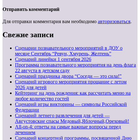
Отправить комментарий
Для отправки комментария вам необходимо
авторизоваться
.
Свежие записи
Сценарии познавательного мероприятий в ДОУ о
месяце Сентябрь “Ревун, Хмурень, Желтень”
Cценарий линейки 1 сентября 2026
Программа познавательного мероприятия на день флага
22 августа в детском саду
Сценарий праздника двора “Соседи — это сила!”
Сценарий игрового мероприятия прощание с летом
2026 для детей
Кейтеринг на день рождения: как рассчитать меню на
любое количество гостей
Сценарий игры викторины — символы Российской
Федерации
Сценарий летнего развлечения для детей —
Августовские спасы Медовый,Яблочный,Ореховый!
All-on-4: ответы на самые важные вопросы перед
лечением
Сценарий концертной программы, посвященной Дню