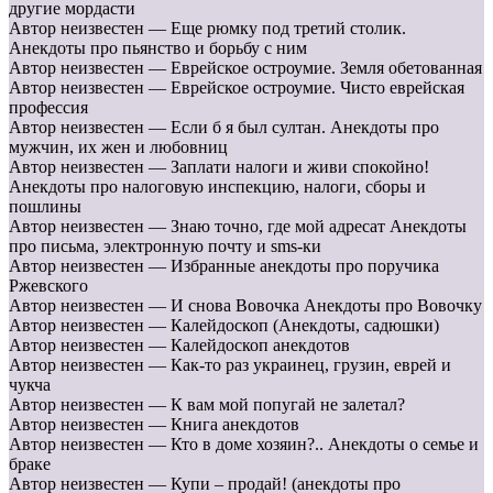
другие мордасти
Автор неизвестен — Еще рюмку под третий столик.
Анекдоты про пьянство и борьбу с ним
Автор неизвестен — Еврейское остроумие. Земля обетованная
Автор неизвестен — Еврейское остроумие. Чисто еврейская
профессия
Автор неизвестен — Если б я был султан. Анекдоты про
мужчин, их жен и любовниц
Автор неизвестен — Заплати налоги и живи спокойно!
Анекдоты про налоговую инспекцию, налоги, сборы и
пошлины
Автор неизвестен — Знаю точно, где мой адресат Анекдоты
про письма, электронную почту и sms-ки
Автор неизвестен — Избранные анекдоты про поручика
Ржевского
Автор неизвестен — И снова Вовочка Анекдоты про Вовочку
Автор неизвестен — Калейдоскоп (Анекдоты, садюшки)
Автор неизвестен — Калейдоскоп анекдотов
Автор неизвестен — Как-то раз украинец, грузин, еврей и
чукча
Автор неизвестен — К вам мой попугай не залетал?
Автор неизвестен — Книга анекдотов
Автор неизвестен — Кто в доме хозяин?.. Анекдоты о семье и
браке
Автор неизвестен — Купи – продай! (анекдоты про