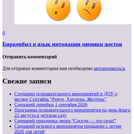
0
Биркенбил в язык интонации мимики жестов
Отправить комментарий
Для отправки комментария вам необходимо
авторизоваться
.
Свежие записи
Сценарии познавательного мероприятий в ДОУ о
месяце Сентябрь “Ревун, Хмурень, Желтень”
Cценарий линейки 1 сентября 2026
Программа познавательного мероприятия на день флага
22 августа в детском саду
Сценарий праздника двора “Соседи — это сила!”
Сценарий игрового мероприятия прощание с летом
2026 для детей