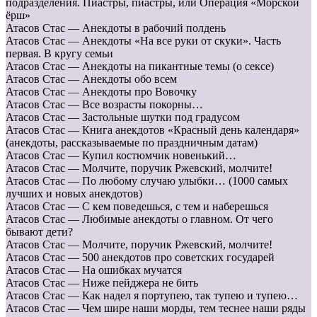
подразделения. Пиастры, пиастры, или Операция «Морской
ёрш»
Атасов Стас — Анекдоты в рабочий полдень
Атасов Стас — Анекдоты «На все руки от скуки». Часть
первая. В кругу семьи
Атасов Стас — Анекдоты на пикантные темы (о сексе)
Атасов Стас — Анекдоты обо всем
Атасов Стас — Анекдоты про Вовочку
Атасов Стас — Все возрасты покорны…
Атасов Стас — Застольные шутки под градусом
Атасов Стас — Книга анекдотов «Красный день календаря»
(анекдоты, рассказываемые по праздничным датам)
Атасов Стас — Купил костюмчик новенький…
Атасов Стас — Молчите, поручик Ржевский, молчите!
Атасов Стас — По любому случаю улыбки… (1000 самых
лучших и новых анекдотов)
Атасов Стас — С кем поведешься, с тем и наберешься
Атасов Стас — Любимые анекдоты о главном. От чего
бывают дети?
Атасов Стас — Молчите, поручик Ржевский, молчите!
Атасов Стас — 500 анекдотов про советских государей
Атасов Стас — На ошибках мучатся
Атасов Стас — Ниже пейджера не бить
Атасов Стас — Как надел я портупею, так тупею и тупею…
Атасов Стас — Чем шире наши морды, тем теснее наши ряды