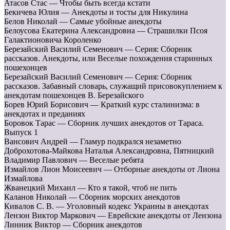
Атасов Стас — Чтобы быть всегда кстати
Бекичева Юлия — Анекдоты и тосты для Никулина
Белов Николай — Самые убойные анекдоты
Белоусова Екатерина Александровна — Страшилки Псоя
Галактионовича Короленко
Березайский Василий Семенович — Серия: Сборник
рассказов. Анекдоты, или Веселые похождения старинных
пошехонцев
Березайский Василий Семенович — Серия: Сборник
рассказов. Забавный словарь, служащий присовокуплением к
анекдотам пошехонцев В. Березайского
Борев Юрий Борисович — Краткий курс сталинизма: в
анекдотах и преданиях
Боровок Тарас — Сборник лучших анекдотов от Тараса.
Выпуск 1
Вансович Андрей — Гламур подкрался незаметно
Доброхотова-Майкова Наталья Александровна, Пятницкий
Владимир Павлович — Веселые ребята
Измайлов Лион Моисеевич — Отборные анекдоты от Лиона
Измайлова
Жванецкий Михаил — Кто я такой, чтоб не пить
Каланов Николай — Сборник морских анекдотов
Кивалов С. В. — Уголовный кодекс Украины в анекдотах
Лензон Виктор Маркович — Еврейские анекдоты от Лензона
Линник Виктор — Сборник анекдотов