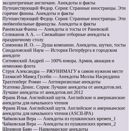
эксцентричные англичане. Анекдоты и факты
Путешествующий Федор. Серия: Странные иностранцы. Эти
горячие финны. Анекдоты и факты
Путешествующий Федор. Серия: Странные иностранцы. Эти
любвеобильные французы. Анекдоты и факты
Раневская Фаина — Анекдоты и тосты от Раневской
Селиванов А А. — Свежайшие отборные анекдоты к
праздничному столу
Симонова И. О. — Душа компании. Анекдоты, шутки, тосты
Синдаловский Наум — История Петербурга в городском
анекдоте
Ситнянский Андрей — 100% юмора. Армия, авиация и
немножко флота
Струк Александра — РЖУНИМАГУ в самом нужном месте
Тахмасиб Мамед Гусейн — Анекдоты Моллы Насреддина
Трахтенберг Роман — Антикризисные анекдоты
Усатенко Денис. Серия: Лучшие анекдоты от анекдотов.net.
Лучшие анекдоты от анекдотов.net 2012
Франк Илья. Английский шутя. Английские и американские
анекдоты для начального чтения
Франк Илья. Английский шутя. Английские и американские
анекдоты для начального чтения (ASCII-IPA)
Чайковская Вера — Анекдоты из пушкинских времен_1
Чайковская Вера — Анекдоты из пушкинских времен_2
Ширянов Баян — Наркоманские анекдоты