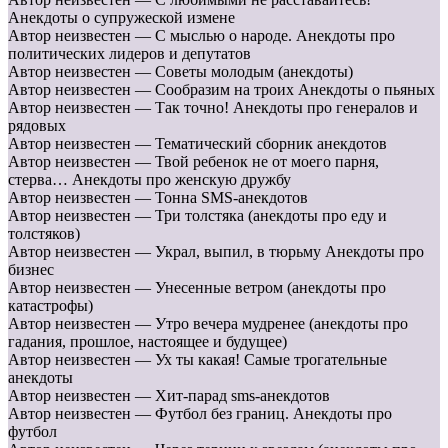
Анекдоты о супружеской измене
Автор неизвестен — С мыслью о народе. Анекдоты про
политических лидеров и депутатов
Автор неизвестен — Советы молодым (анекдоты)
Автор неизвестен — Сообразим на троих Анекдоты о пьяных
Автор неизвестен — Так точно! Анекдоты про генералов и
рядовых
Автор неизвестен — Тематический сборник анекдотов
Автор неизвестен — Твой ребенок не от моего парня,
стерва… Анекдоты про женскую дружбу
Автор неизвестен — Тонна SMS-анекдотов
Автор неизвестен — Три толстяка (анекдоты про еду и
толстяков)
Автор неизвестен — Украл, выпил, в тюрьму Анекдоты про
бизнес
Автор неизвестен — Унесенные ветром (анекдоты про
катастрофы)
Автор неизвестен — Утро вечера мудренее (анекдоты про
гадания, прошлое, настоящее и будущее)
Автор неизвестен — Ух ты какая! Самые трогательные
анекдоты
Автор неизвестен — Хит-парад sms-анекдотов
Автор неизвестен — Футбол без границ. Анекдоты про
футбол