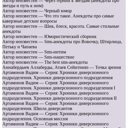
Автор неизвестен — Через тернии к звездам (анекдоты про
звезды и путь к ним)
Автор неизвестен — Черный юмор
Автор неизвестен — Что это такое. Анекдоты про самые
каверзные детские вопросы
Автор неизвестен — Шик, блеск, красота. Самые стильные
анекдоты
Автор неизвестен — Юмористический сборник
Автор неизвестен — Sms-анекдоты про Вовочку, Штирлица,
Петьку и Чапаева
Автор неизвестен — Sms-интим
Автор неизвестен — Sms-нашествие
Автор неизвестен — The best sms-анекдоты
Аннабердыев Аллаберды, Атаев Сейитнияз — Точка зрения
Артамонов Вадим — Серия: Хроники диверсионного
подразделения. Хроники диверсионного подразделения
Артамонов Вадим — Серия: Хроники диверсионного
подразделения. Хроники диверсионного подразделения I
Артамонов Вадим — Серия: Хроники диверсионного
подразделения. Хроники диверсионного подразделения II
Артамонов Вадим — Серия: Хроники диверсионного
подразделения. Школа диверсантов
Артамонов Вадим — Серия: Хроники диверсионного
подразделения. Основная миссия
Артамонов Вадим — Серия: Хроники диверсионного