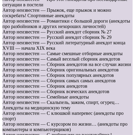
ситуации в постели
Автор неизвестен — Прыжок, еще прыжок и можно
соскребать! Спортивные анекдоты
Автор неизвестен — Романтики с большой дороги (анекдоты
про разбойников и других нехороших личностей)
Автор неизвестен — Русский анекдот сборник № 27
Автор неизвестен — Русский анекдот сборник № 29
Автор неизвестен — Русский литературный анекдот конца
XVIII — начала XIX века
Автор неизвестен — Самые смешные отборные анекдоты
Автор неизвестен — Самый веселый сборник анекдотов
Автор неизвестен — Сборник анекдотов на все случаи жизни
Автор неизвестен — Сборник оригинальных анекдотов
Автор неизвестен — Сборник популярных анекдотов
Автор неизвестен — Сборник самых самых анекдотов
Автор неизвестен — Сборник анекдотов
Автор неизвестен — Сборник всяческих анекдотов
Автор неизвестен — Семейные анекдоты
Автор неизвестен — Скальпель, зажим, спирт, огурец…
Анекдоты на медицинскую тему
Автор неизвестен — С клюшкой наперевес (анекдоты про
спорт)
Автор неизвестен — С курсором по жизни… (анекдоты про
компьютеры и компьютерщиков)
Автор неизвестен — С любимыми не расставайтесь!