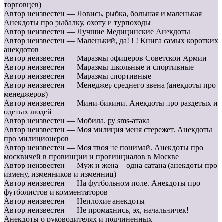
торговцев)
Автор неизвестен — Ловись, рыбка, большая и маленькая
Анекдоты про рыбалку, охоту и турпоходы
Автор неизвестен — Лучшие Медицинские Анекдоты
Автор неизвестен — Маленький, да! ! ! Книга самых коротких
анекдотов
Автор неизвестен — Маразмы офицеров Советской Армии
Автор неизвестен — Маразмы школьные и спортивные
Автор неизвестен — Маразмы спортивные
Автор неизвестен — Менеджер среднего звена (анекдоты про
менеджеров)
Автор неизвестен — Мини-бикини. Анекдоты про раздетых и
одетых людей
Автор неизвестен — Мобила. ру sms-атака
Автор неизвестен — Моя милиция меня стережет. Анекдоты
про милиционеров
Автор неизвестен — Моя твоя не понимай. Анекдоты про
москвичей в провинции и провинциалов в Москве
Автор неизвестен — Муж и жена – одна сатана (анекдоты про
измену, изменников и изменниц)
Автор неизвестен — На футбольном поле. Анекдоты про
футболистов и комментаторов
Автор неизвестен — Неплохие анекдоты
Автор неизвестен — Не промахнись, эх, начальничек!
Анекдоты о руководителях и подчиненных