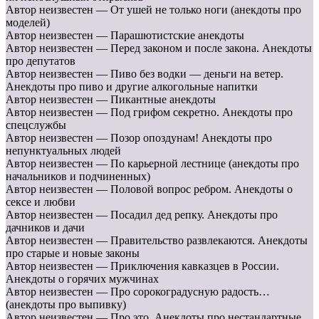
Автор неизвестен — От ушей не только ноги (анекдоты про
моделей)
Автор неизвестен — Парашютистские анекдоты
Автор неизвестен — Перед законом и после закона. Анекдоты
про депутатов
Автор неизвестен — Пиво без водки — деньги на ветер.
Анекдоты про пиво и другие алкогольные напитки
Автор неизвестен — Пикантные анекдоты
Автор неизвестен — Под грифом секретно. Анекдоты про
спецслужбы
Автор неизвестен — Позор опоздунам! Анекдоты про
непунктуальных людей
Автор неизвестен — По карьерной лестнице (анекдоты про
начальников и подчиненных)
Автор неизвестен — Половой вопрос ребром. Анекдоты о
сексе и любви
Автор неизвестен — Посадил дед репку. Анекдоты про
дачников и дачи
Автор неизвестен — Правительство развлекаются. Анекдоты
про старые и новые законы
Автор неизвестен — Приключения кавказцев в России.
Анекдоты о горячих мужчинах
Автор неизвестен — Про сорокоградусную радость…
(анекдоты про выпивку)
Автор неизвестен — Про это. Анекдоты про нестандартные