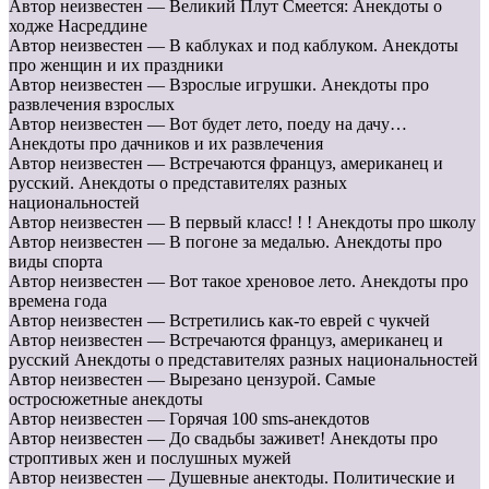
Автор неизвестен — Великий Плут Смеется: Анекдоты о
ходже Насреддине
Автор неизвестен — В каблуках и под каблуком. Анекдоты
про женщин и их праздники
Автор неизвестен — Взрослые игрушки. Анекдоты про
развлечения взрослых
Автор неизвестен — Вот будет лето, поеду на дачу…
Анекдоты про дачников и их развлечения
Автор неизвестен — Встречаются француз, американец и
русский. Анекдоты о представителях разных
национальностей
Автор неизвестен — В первый класс! ! ! Анекдоты про школу
Автор неизвестен — В погоне за медалью. Анекдоты про
виды спорта
Автор неизвестен — Вот такое хреновое лето. Анекдоты про
времена года
Автор неизвестен — Встретились как-то еврей с чукчей
Автор неизвестен — Встречаются француз, американец и
русский Анекдоты о представителях разных национальностей
Автор неизвестен — Вырезано цензурой. Самые
остросюжетные анекдоты
Автор неизвестен — Горячая 100 sms-анекдотов
Автор неизвестен — До свадьбы заживет! Анекдоты про
строптивых жен и послушных мужей
Автор неизвестен — Душевные анектоды. Политические и