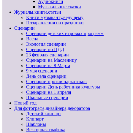
Аудиокниги
Музыкальные сказки
Журналы,книги,статьи
Книги музыканту,ведущему
Поздравления на праздники
Сценарии
Сценарии детских игровых программ
Весна
Экология сценарии
Сценарии по ПДД
23 февраля сценарии
Сценарии на Масленицу
Сценарии на 8 Марта
9 мая сценарии
День села сценарии
Сценарии против наркотиков
Сценарии День работника культуры
Сценарии на 1 апреля
Школьные сценарии
Новый год
Для фотографа,дизайнера,декоратора
Детский клипарт
Клипарт
Шаблоны
Векторная графика