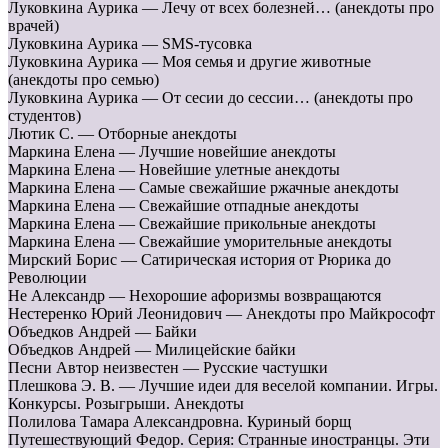
Луковкина Аурика — Лечу от всех болезней… (анекдоты про
врачей)
Луковкина Аурика — SMS-тусовка
Луковкина Аурика — Моя семья и другие животные
(анекдоты про семью)
Луковкина Аурика — От сесии до сессии… (анекдоты про
студентов)
Лютик С. — Отборные анекдоты
Маркина Елена — Лучшие новейшие анекдоты
Маркина Елена — Новейшие улетные анекдоты
Маркина Елена — Самые свежайшие ржачные анекдоты
Маркина Елена — Свежайшие отпадные анекдоты
Маркина Елена — Cвежайшие прикольные анекдоты
Маркина Елена — Свежайшие уморительные анекдоты
Мирский Борис — Сатирическая история от Рюрика до
Революции
Не Александр — Нехорошие афоризмы возвращаются
Нестеренко Юрий Леонидович — Анекдоты про Майкрософт
Объедков Андрей — Байки
Объедков Андрей — Милицейские байки
Песни Автор неизвестен — Русские частушки
Плешкова Э. В. — Лучшие идеи для веселой компании. Игры.
Конкурсы. Розыгрыши. Анекдоты
Полилова Тамара Александровна. Куриный борщ
Путешествующий Федор. Серия: Странные иностранцы. Эти