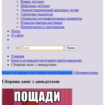
Рамки детские
Шаблоны детские
Демонстрационный материал детям
Таблички,указатели
Открытки,поздравительные,конверты
Плакаты,банера,растяжки
Презентации к праздникам
Ноты
О сайте
Главная
Книги музыканту,ведущему,преподавалелю
Сборник книг с анекдотами
Книги музыканту,ведущему,преподавалелю
0 Комментарии
Сборник книг с анекдотами