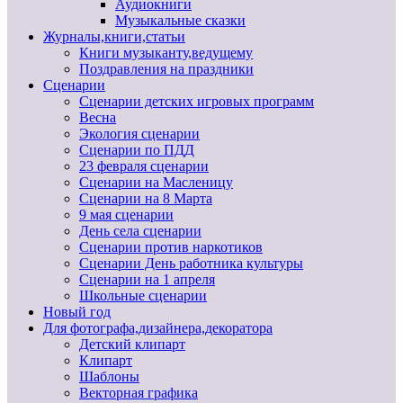
Аудиокниги
Музыкальные сказки
Журналы,книги,статьи
Книги музыканту,ведущему
Поздравления на праздники
Сценарии
Сценарии детских игровых программ
Весна
Экология сценарии
Сценарии по ПДД
23 февраля сценарии
Сценарии на Масленицу
Сценарии на 8 Марта
9 мая сценарии
День села сценарии
Сценарии против наркотиков
Сценарии День работника культуры
Сценарии на 1 апреля
Школьные сценарии
Новый год
Для фотографа,дизайнера,декоратора
Детский клипарт
Клипарт
Шаблоны
Векторная графика