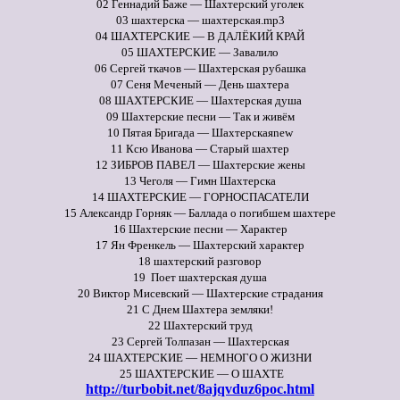
02 Геннадий Баже — Шахтерский уголек
03 шахтерска — шахтерская.mp3
04 ШАХТЕРСКИЕ — В ДАЛЁКИЙ КРАЙ
05 ШАХТЕРСКИЕ — Завалило
06 Сергей ткачов — Шахтерская рубашка
07 Сеня Меченый — День шахтера
08 ШАХТЕРСКИЕ — Шахтерская душа
09 Шахтерские песни — Так и живём
10 Пятая Бригада — Шахтерскаяnew
11 Ксю Иванова — Старый шахтер
12 ЗИБРОВ ПАВЕЛ — Шахтерские жены
13 Чеголя — Гимн Шахтерска
14 ШАХТЕРСКИЕ — ГОРНОСПАСАТЕЛИ
15 Александр Горняк — Баллада о погибшем шахтере
16 Шахтерские песни — Характер
17 Ян Френкель — Шахтерский характер
18 шахтерский разговор
19 Поет шахтерская душа
20 Виктор Мисевский — Шахтерские страдания
21 С Днем Шахтера земляки!
22 Шахтерский труд
23 Сергей Толпазан — Шахтерская
24 ШАХТЕРСКИЕ — НЕМНОГО О ЖИЗНИ
25 ШАХТЕРСКИЕ — О ШАХТЕ
http://turbobit.net/8ajqvduz6poc.html