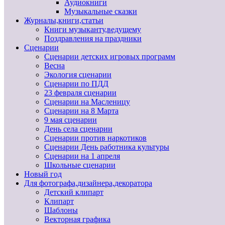
Аудиокниги
Музыкальные сказки
Журналы,книги,статьи
Книги музыканту,ведущему
Поздравления на праздники
Сценарии
Сценарии детских игровых программ
Весна
Экология сценарии
Сценарии по ПДД
23 февраля сценарии
Сценарии на Масленицу
Сценарии на 8 Марта
9 мая сценарии
День села сценарии
Сценарии против наркотиков
Сценарии День работника культуры
Сценарии на 1 апреля
Школьные сценарии
Новый год
Для фотографа,дизайнера,декоратора
Детский клипарт
Клипарт
Шаблоны
Векторная графика