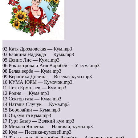
02 Катя Дроздовская — Кум.mp3
03 Бабкина Надежда — Кума.mp3
05 Денис Лис — Кума.mp3
06 Рок-острова и Аня Воробей — У кума.mp3
08 Белая верба — Кума.mp3
09 Вероника Долина — Веселая кума.mp3
10 КУМА ЮРЫ — Кумочок.mp3
11 Петр Ермолаев — Кум.mp3
12 Родня — Кума.mp3
13 Сектор газа — Кума.mp3
14 Наташа Случук — Кума.mp3
15 Воровайки — Кума.mp3
16 Ой,кум та кума.mp3
17 Гурт Базар — Важкий кум.mp3
18 Микола Янченко — Наливай, кума.mp3
20 Кум — Песенка-кумовей.mp3
22 Фольклорный ансамбль Радуйся — Здорово, кума.mp3