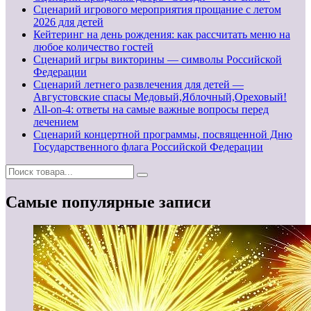
Сценарий игрового мероприятия прощание с летом
2026 для детей
Кейтеринг на день рождения: как рассчитать меню на
любое количество гостей
Сценарий игры викторины — символы Российской
Федерации
Сценарий летнего развлечения для детей —
Августовские спасы Медовый,Яблочный,Ореховый!
All-on-4: ответы на самые важные вопросы перед
лечением
Сценарий концертной программы, посвященной Дню
Государственного флага Российской Федерации
Самые популярные записи