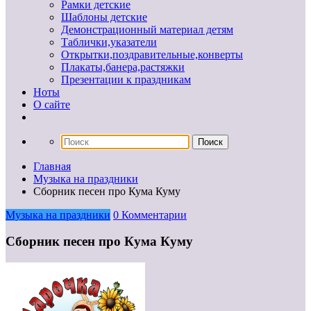
Рамки детские
Шаблоны детские
Демонстрационный материал детям
Таблички,указатели
Открытки,поздравительные,конверты
Плакаты,банера,растяжки
Презентации к праздникам
Ноты
О сайте
Главная
Музыка на праздники
Сборник песен про Кума Куму
Музыка на праздники
0 Комментарии
Сборник песен про Кума Куму