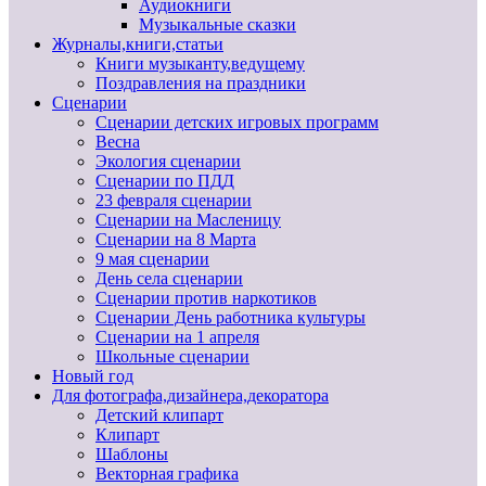
Аудиокниги
Музыкальные сказки
Журналы,книги,статьи
Книги музыканту,ведущему
Поздравления на праздники
Сценарии
Сценарии детских игровых программ
Весна
Экология сценарии
Сценарии по ПДД
23 февраля сценарии
Сценарии на Масленицу
Сценарии на 8 Марта
9 мая сценарии
День села сценарии
Сценарии против наркотиков
Сценарии День работника культуры
Сценарии на 1 апреля
Школьные сценарии
Новый год
Для фотографа,дизайнера,декоратора
Детский клипарт
Клипарт
Шаблоны
Векторная графика