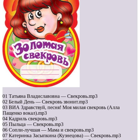
01 Татьяна Владиславовна — Свекровь.mp3
02 Белый День — Свекровь звонит.mp3
03 ВИА Здравствуй, песня! Моя милая свекровь (Алла
Пащенко вокал).mp3
04 Кадриль свекровь.mp3
05 Пыльца — Свекровь.mp3
06 Сопли-лучшая — Мама и свекровь.mp3
07 Катеринка Засыпкина (Кузнецова) — Свекровь.mp3