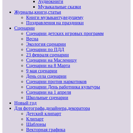
Аудиокниги
Музыкальные сказки
Журналы,книги,статьи
Книги музыканту,ведущему
Поздравления на праздники
Сценарии
Сценарии детских игровых программ
Весна
Экология сценарии
Сценарии по ПДД
23 февраля сценарии
Сценарии на Масленицу
Сценарии на 8 Марта
9 мая сценарии
День села сценарии
Сценарии против наркотиков
Сценарии День работника культуры
Сценарии на 1 апреля
Школьные сценарии
Новый год
Для фотографа,дизайнера,декоратора
Детский клипарт
Клипарт
Шаблоны
Векторная графика