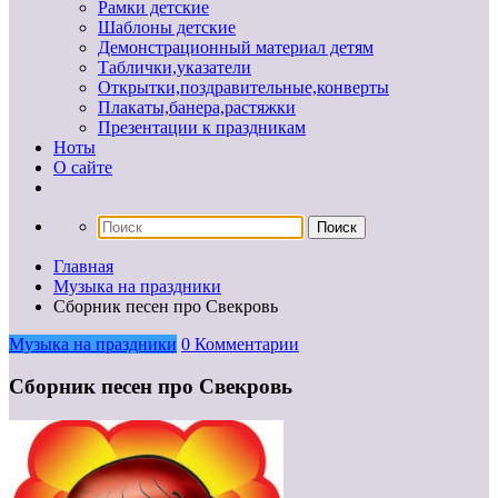
Рамки детские
Шаблоны детские
Демонстрационный материал детям
Таблички,указатели
Открытки,поздравительные,конверты
Плакаты,банера,растяжки
Презентации к праздникам
Ноты
О сайте
Главная
Музыка на праздники
Сборник песен про Свекровь
Музыка на праздники
0 Комментарии
Сборник песен про Свекровь