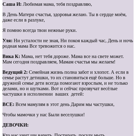
Саша И:
Любимая мама, тебя поздравляю,
В День Матери счастья, здоровья желаю. Ты в сердце моём,
даже если в разлуке,
Я помню всегда твои нежные руки.
Уля:
Ни усталости не зная, Ни покоя каждый час, День и ночь
родная мама Все тревожится о нас.
Вика К:
Мама, нет тебя дороже. Мама все на свете может.
Мам сегодня поздравляем, Мамам счастья мы желаем!
Ведущий 2:
Семейная жизнь полна забот и хлопот. А если в
семье растут детишки, то их становиться ещё больше. Но в
дружной семье дети всегда помогают взрослым, и не только
делами, но и шутками. Вот и сейчас прозвучат весёлые
частушки в исполнении ваших детей:
ВСЕ:
Всем мамулям в этот день Дарим мы частушки,
Чтобы мамочки у нас Были веселушки!
ДЕВОЧКИ:
Кто нас учит щи варить, Постирать, посуду мыть,