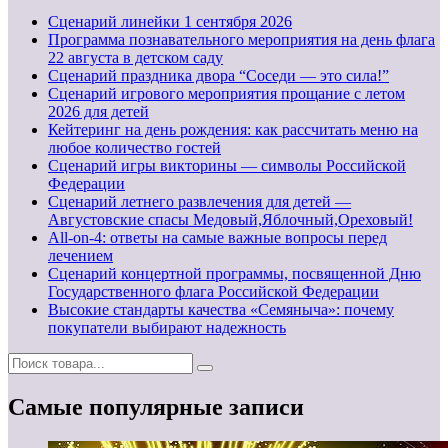
Cценарий линейки 1 сентября 2026
Программа познавательного мероприятия на день флага
22 августа в детском саду
Сценарий праздника двора “Соседи — это сила!”
Сценарий игрового мероприятия прощание с летом
2026 для детей
Кейтеринг на день рождения: как рассчитать меню на
любое количество гостей
Сценарий игры викторины — символы Российской
Федерации
Сценарий летнего развлечения для детей —
Августовские спасы Медовый,Яблочный,Ореховый!
All-on-4: ответы на самые важные вопросы перед
лечением
Сценарий концертной программы, посвященной Дню
Государственного флага Российской Федерации
Высокие стандарты качества «Семяныча»: почему
покупатели выбирают надежность
Самые популярные записи