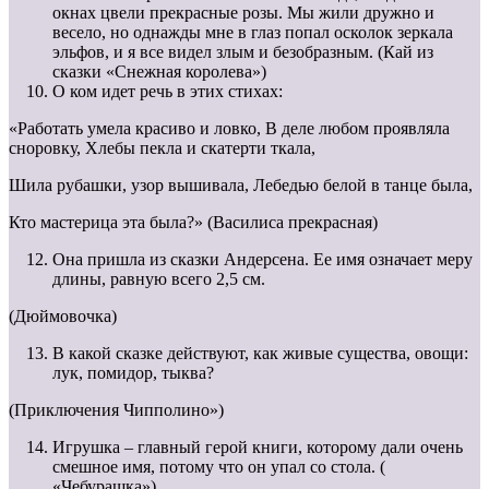
окнах цвели прекрасные розы. Мы жили дружно и
весело, но однажды мне в глаз попал осколок зеркала
эльфов, и я все видел злым и безобразным. (Кай из
сказки «Снежная королева»)
О ком идет речь в этих стихах:
«Работать умела красиво и ловко, В деле любом проявляла
сноровку, Хлебы пекла и скатерти ткала,
Шила рубашки, узор вышивала, Лебедью белой в танце была,
Кто мастерица эта была?» (Василиса прекрасная)
Она пришла из сказки Андерсена. Ее имя означает меру
длины, равную всего 2,5 см.
(Дюймовочка)
В какой сказке действуют, как живые существа, овощи:
лук, помидор, тыква?
(Приключения Чипполино»)
Игрушка – главный герой книги, которому дали очень
смешное имя, потому что он упал со стола. (
«Чебурашка»)