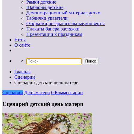
Рамки детские
Шаблоны детские
Демонстрационный материал детям
Таблички,указатели
Открытки,поздравительные,конверты
Плакаты,банера,растяжки
Презентации к праздникам
Ноты
О сайте
Главная
Сценарии
Сценарий детский день матери
Сценарии
День матери
0 Комментарии
Сценарий детский день матери