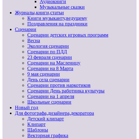
Аудиокниги
Музыкальные сказки
Журналы,книги,статьи
Книги музыканту,ведущему
Поздравления на праздники
Сценарии
Сценарии детских игровых программ
Весна
Экология сценарии
Сценарии по ПДД
23 февраля сценарии
Сценарии на Масленицу
Сценарии на 8 Марта
9 мая сценарии
День села сценарии
Сценарии против наркотиков
Сценарии День работника культуры
Сценарии на 1 апреля
Школьные сценарии
Новый год
Для фотографа,дизайнера,декоратора
Детский клипарт
Клипарт
Шаблоны
Векторная графика