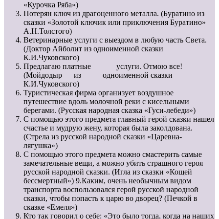
«Курочка Ряба»)
Потерян ключ из драгоценного металла. (Буратино из
сказки «Золотой ключик или приключения Буратино»
А.Н.Толстого)
Ветеринарные услуги с выездом в любую часть Света.
(Доктор Айболит из одноименной сказки
К.И.Чуковского)
Предлагаю платные услуги. Отмою все!
(Мойдодыр из одноименной сказки
К.И.Чуковского)
Туристическая фирма организует воздушное
путешествие вдоль молочной реки с кисельными
берегами. (Русская народная сказка «Гуси-лебеди»)
С помощью этого предмета главный герой сказки нашел
счастье и мудрую жену, которая была заколдована.
(Стрела из русской народной сказки «Царевна-
лягушка»)
С помощью этого предмета можно смастерить самые
замечательные вещи, а можно убить страшного героя
русской народной сказки. (Игла из сказки «Кощей
бессмертный») 9.Каким, очень необычным видом
транспорта воспользовался герой русской народной
сказки, чтобы попасть к царю во дворец? (Печкой в
сказке «Емеля»)
Кто так говорил о себе: «Это было тогда, когда на наших