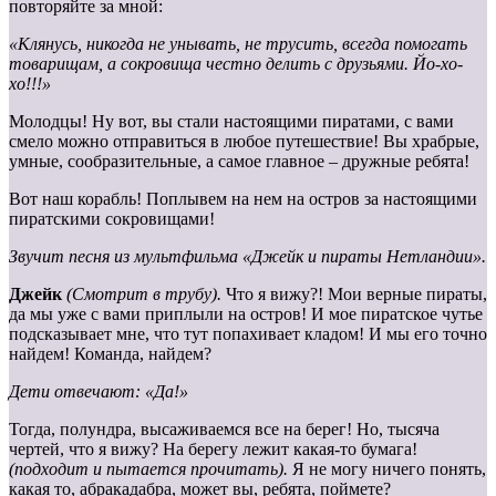
повторяйте за мной:
«Клянусь, никогда не унывать, не трусить, всегда помогать
товарищам, а сокровища честно делить с друзьями. Йо-хо-
хо!!!»
Молодцы! Ну вот, вы стали настоящими пиратами, с вами
смело можно отправиться в любое путешествие! Вы храбрые,
умные, сообразительные, а самое главное – дружные ребята!
Вот наш корабль! Поплывем на нем на остров за настоящими
пиратскими сокровищами!
Звучит песня из мультфильма «Джейк и пираты Нетландии».
Джейк
(Смотрит в трубу).
Что я вижу?! Мои верные пираты,
да мы уже с вами приплыли на остров! И мое пиратское чутье
подсказывает мне, что тут попахивает кладом! И мы его точно
найдем! Команда, найдем?
Дети отвечают: «Да!»
Тогда, полундра, высаживаемся все на берег! Но, тысяча
чертей, что я вижу? На берегу лежит какая-то бумага!
(подходит и пытается прочитать).
Я не могу ничего понять,
какая то, абракадабра, может вы, ребята, поймете?