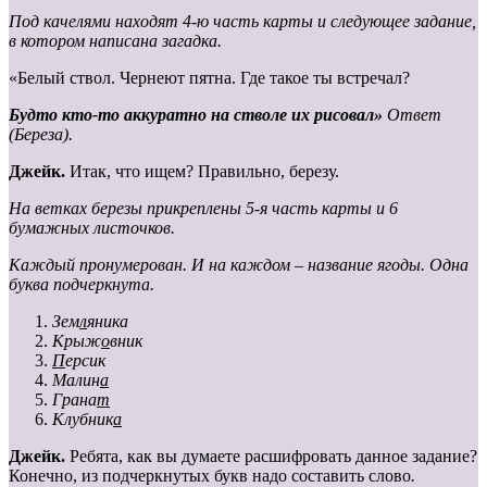
Под качелями находят 4-ю часть карты и следующее задание,
в котором написана загадка.
«Белый ствол. Чернеют пятна. Где такое ты встречал?
Будто кто-то аккуратно на стволе их рисовал»
Ответ
(Береза).
Джейк.
Итак, что ищем? Правильно, березу.
На ветках березы прикреплены 5-я часть карты и 6
бумажных листочков.
Каждый пронумерован. И на каждом – название ягоды.
Одна
буква подчеркнута.
Зем
л
яника
Крыж
о
вник
П
ерсик
Малин
а
Грана
т
Клубник
а
Джейк.
Ребята, как вы думаете расшифровать данное задание?
Конечно, из подчеркнутых букв надо составить слово
.