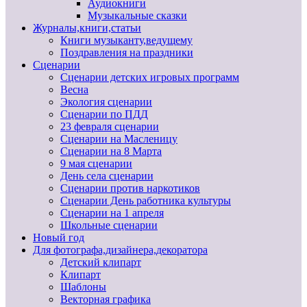
Аудиокниги
Музыкальные сказки
Журналы,книги,статьи
Книги музыканту,ведущему
Поздравления на праздники
Сценарии
Сценарии детских игровых программ
Весна
Экология сценарии
Сценарии по ПДД
23 февраля сценарии
Сценарии на Масленицу
Сценарии на 8 Марта
9 мая сценарии
День села сценарии
Сценарии против наркотиков
Сценарии День работника культуры
Сценарии на 1 апреля
Школьные сценарии
Новый год
Для фотографа,дизайнера,декоратора
Детский клипарт
Клипарт
Шаблоны
Векторная графика