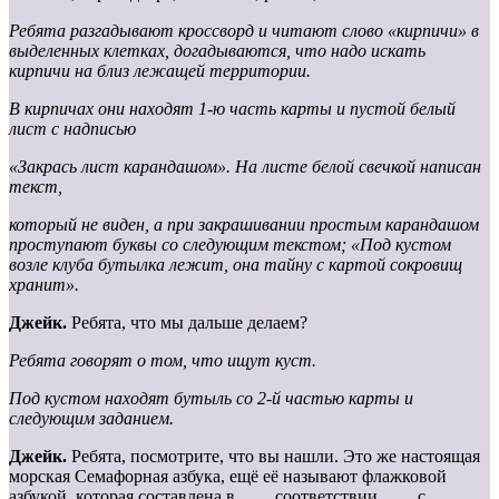
Ребята разгадывают кроссворд и читают слово «кирпичи» в
выделенных клетках, догадываются, что надо искать
кирпичи на близ лежащей территории.
В кирпичах они находят 1-ю часть карты и пустой белый
лист с надписью
«Закрась лист карандашом». На листе белой свечкой написан
текст,
который не виден, а при закрашивании простым карандашом
проступают буквы со следующим текстом; «Под кустом
возле клуба бутылка лежит, она тайну с картой сокровищ
хранит».
Джейк.
Ребята, что мы дальше делаем?
Ребята говорят о том, что ищут куст.
Под кустом находят бутыль со 2-й частью карты и
следующим заданием.
Джейк.
Ребята, посмотрите, что вы нашли. Это же настоящая
морская Семафорная азбука, ещё её называют флажковой
азбукой, которая составлена в соответствии с