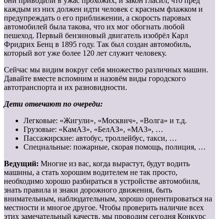
они приводили в ужас прохожих, и закон гласил, что пред
каждым из них должен идти человек с красным флажком и
предупреждать о его приближении, а скорость паровых
автомобилей была такова, что их мог обогнать любой
пешеход. Первый бензиновый двигатель изобрёл Карл
Фридрих Бенц в 1895 году. Так был создан автомобиль,
который вот уже более 120 лет служит человеку.
Сейчас мы видим вокруг себя множество различных машин.
Давайте вместе вспомним и назовём виды городского
автотранспорта и их разновидности.
Дети отвечают по очереди:
Легковые: «Жигули», «Москвич», «Волга» и т.д.
Грузовые: «КамАЗ», «БелАЗ», «МАЗ», …
Пассажирские: автобус, троллейбус, такси, …
Специальные: пожарные, скорая помощь, полиция, …
Ведущий:
Многие из вас, когда вырастут, будут водить
машины, а стать хорошим водителем не так просто,
необходимо хорошо разбираться в устройстве автомобиля,
знать правила и знаки дорожного движения, быть
внимательным, наблюдательным, хорошо ориентироваться на
местности и многое другое. Чтобы проверить наличие всех
этих замечательный качеств, мы проводим сегодня Конкурс