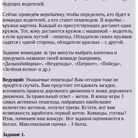
будущих водителей.
Сейчас проведём жеребьёвку, чтобы определить, кто будет в
командах водителей, а кто станет пешеходом. В коробке –
кружки картона. Каждый из присутствующих достанет один
кружок. Тот, кому достанется кружок с машинкой – водитель,
а если кружок пустой – пешеход. Обладатели синих кружков
садятся с одной стороны, обладатели красных – с другой.
Задание командам: за три минуты выбрать капитана и
придумать название своей команде (например,
«Дальнобойщики», «Вездеходы», «Патриот», «Победа»,
«Зелёная волна» и др.)
Ведущий:
Уважаемые пешеходы! Вам сегодня тоже не
придётся скучать. Вам предстоит отгадывать загадки,
вспомнить правила дорожного движения и знаки дорожного
движения. За правильный ответ – жетон. В конце игры 3
самых активных пешехода, набравших наибольшее
количество жетонов, получат призы. Кстати, вот вам
возможность заработать первый жетон. Команды, готовы?
Итак, начинаем наш конкурс. Все задания оцениваются в
баллах. Максимальная оценка – 3 балла.
Задание 1.