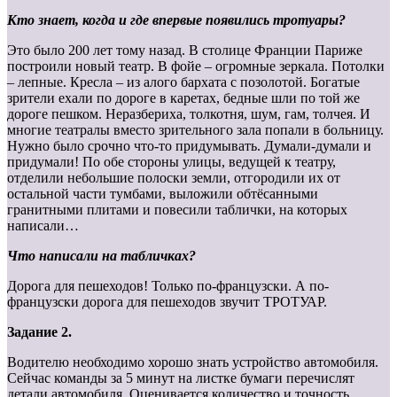
Кто знает, когда и где впервые появились тротуары?
Это было 200 лет тому назад. В столице Франции Париже
построили новый театр. В фойе – огромные зеркала. Потолки
– лепные. Кресла – из алого бархата с позолотой. Богатые
зрители ехали по дороге в каретах, бедные шли по той же
дороге пешком. Неразбериха, толкотня, шум, гам, толчея. И
многие театралы вместо зрительного зала попали в больницу.
Нужно было срочно что-то придумывать. Думали-думали и
придумали! По обе стороны улицы, ведущей к театру,
отделили небольшие полоски земли, отгородили их от
остальной части тумбами, выложили обтёсанными
гранитными плитами и повесили таблички, на которых
написали…
Что написали на табличках?
Дорога для пешеходов! Только по-французски. А по-
французски дорога для пешеходов звучит ТРОТУАР.
Задание 2.
Водителю необходимо хорошо знать устройство автомобиля.
Сейчас команды за 5 минут на листке бумаги перечислят
детали автомобиля. Оценивается количество и точность