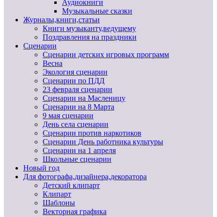
Аудиокниги
Музыкальные сказки
Журналы,книги,статьи
Книги музыканту,ведущему
Поздравления на праздники
Сценарии
Сценарии детских игровых программ
Весна
Экология сценарии
Сценарии по ПДД
23 февраля сценарии
Сценарии на Масленицу
Сценарии на 8 Марта
9 мая сценарии
День села сценарии
Сценарии против наркотиков
Сценарии День работника культуры
Сценарии на 1 апреля
Школьные сценарии
Новый год
Для фотографа,дизайнера,декоратора
Детский клипарт
Клипарт
Шаблоны
Векторная графика