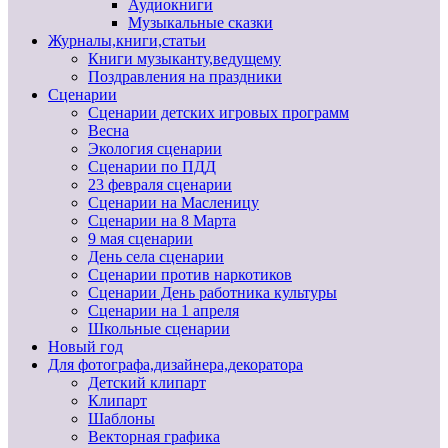
Аудиокниги
Музыкальные сказки
Журналы,книги,статьи
Книги музыканту,ведущему
Поздравления на праздники
Сценарии
Сценарии детских игровых программ
Весна
Экология сценарии
Сценарии по ПДД
23 февраля сценарии
Сценарии на Масленицу
Сценарии на 8 Марта
9 мая сценарии
День села сценарии
Сценарии против наркотиков
Сценарии День работника культуры
Сценарии на 1 апреля
Школьные сценарии
Новый год
Для фотографа,дизайнера,декоратора
Детский клипарт
Клипарт
Шаблоны
Векторная графика