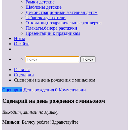
Рамки детские
Шаблоны детские
Демонстрационный материал детям
Таблички,указатели
Открытки,поздравительные,конверты
Плакаты,банера,растяжки
Презентации к праздникам
Ноты
О сайте
Главная
Сценарии
Сценарий на день рождения с миньоном
Сценарии
День рождения
0 Комментарии
Сценарий на день рождения с миньоном
Выходит, миньон по музыку
Миньон:
Беллоу ребята! Здравствуйте.