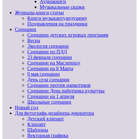
Аудиокниги
Музыкальные сказки
Журналы,книги,статьи
Книги музыканту,ведущему
Поздравления на праздники
Сценарии
Сценарии детских игровых программ
Весна
Экология сценарии
Сценарии по ПДД
23 февраля сценарии
Сценарии на Масленицу
Сценарии на 8 Марта
9 мая сценарии
День села сценарии
Сценарии против наркотиков
Сценарии День работника культуры
Сценарии на 1 апреля
Школьные сценарии
Новый год
Для фотографа,дизайнера,декоратора
Детский клипарт
Клипарт
Шаблоны
Векторная графика