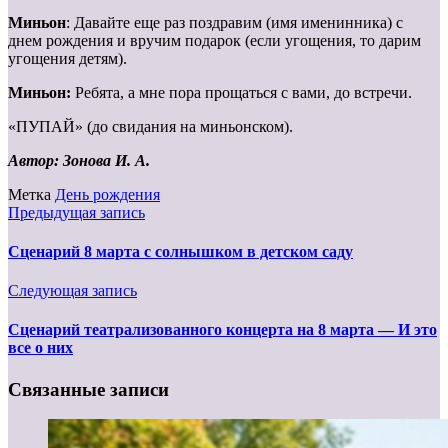
Миньон
: Давайте еще раз поздравим (имя именинника) с
днем рождения и вручим подарок (если угощения, то дарим
угощения детям).
Миньон:
Ребята, а мне пора прощаться с вами, до встречи.
«ПУПАЙ» (до свидания на миньонском).
Автор: Зонова И. А.
Метка
День рождения
Предыдущая запись
Сценарий 8 марта с солнышком в детском саду
Следующая запись
Сценарий театрализованного концерта на 8 марта — И это
все о них
Связанные записи