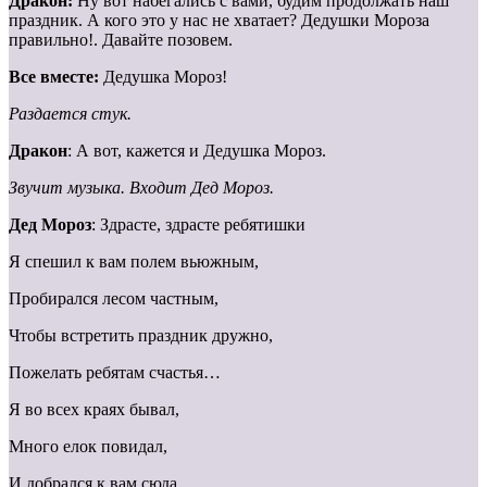
Дракон:
Ну вот набегались с вами, будим продолжать наш
праздник. А кого это у нас не хватает? Дедушки Мороза
правильно!. Давайте позовем.
Все вместе:
Дедушка Мороз!
Раздается стук.
Дракон
: А вот, кажется и Дедушка Мороз.
Звучит музыка. Входит Дед Мороз.
Дед Мороз
: Здрасте, здрасте ребятишки
Я спешил к вам полем вьюжным,
Пробирался лесом частным,
Чтобы встретить праздник дружно,
Пожелать ребятам счастья…
Я во всех краях бывал,
Много елок повидал,
И добрался к вам сюда.