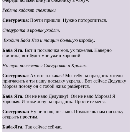
очереди должен кинуть снежинку в «яму».
Ребята кидают снежинки
Снегурочка
: Почти пришли. Нужно поторопиться.
Снегурочка и кролик уходят.
Входит Баба-Яга и тащит большую коробку.
Баба-Яга
:
Вот и посылочка моя, ух тяжелая. Наверно
свинина, вот будет мне ужин хороший.
Но тут появляется Снегурочка и Кролик.
Снегурочка
: Ах вот ты какая! Мы тебя на праздник хотели
пригласить а ты нашу посылку украла. . Вот сейчас Дедушку
Мороза позову он с тобой живо разберется.
Баба-Яга
:
Ой не надо Дедушку!. Ой не надо Мороза! Я
хорошая. И тоже хочу на праздник. Простите меня.
Снегурочка:
Ну не знаю, не знаю. Поможешь нам посылку
открыть простим.
Баба-Яга
:
Так сейчас сейчас.