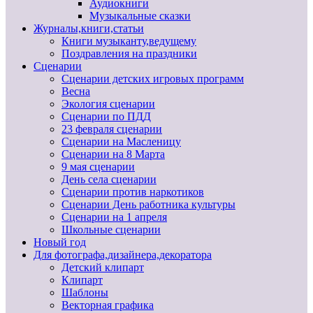
Аудиокниги
Музыкальные сказки
Журналы,книги,статьи
Книги музыканту,ведущему
Поздравления на праздники
Сценарии
Сценарии детских игровых программ
Весна
Экология сценарии
Сценарии по ПДД
23 февраля сценарии
Сценарии на Масленицу
Сценарии на 8 Марта
9 мая сценарии
День села сценарии
Сценарии против наркотиков
Сценарии День работника культуры
Сценарии на 1 апреля
Школьные сценарии
Новый год
Для фотографа,дизайнера,декоратора
Детский клипарт
Клипарт
Шаблоны
Векторная графика