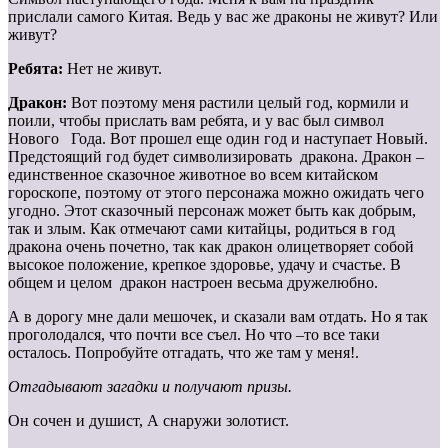
прислали самого Китая. Ведь у вас же драконы не живут? Или
живут?
Ребята:
Нет не живут.
Дракон:
Вот поэтому меня растили целый год, кормили и
поили, чтобы прислать вам ребята, и у вас был символ
Нового Года. Вот прошел еще один год и наступает Новый.
Предстоящий год будет символизировать дракона. Дракон –
единственное сказочное животное во всем китайском
гороскопе, поэтому от этого персонажа можно ожидать чего
угодно. Этот сказочный персонаж может быть как добрым,
так и злым. Как отмечают сами китайцы, родиться в год
дракона очень почетно, так как дракон олицетворяет собой
высокое положение, крепкое здоровье, удачу и счастье. В
общем и целом дракон настроен весьма дружелюбно.
А в дорогу мне дали мешочек, и сказали вам отдать. Но я так
проголодался, что почти все съел. Но что –то все таки
осталось. Попробуйте отгадать, что же там у меня!.
Отгадывают загадки и получают призы.
Он сочен и душист, А снаружи золотист.