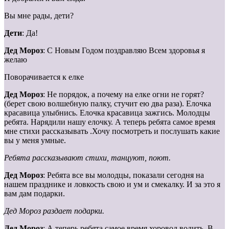
Вы мне рады, дети?
Дети
: Да!
Дед Мороз
: С Новым Годом поздравляю Всем здоровья я
желаю
Поворачивается к елке
Дед Мороз
: Не порядок, а почему на елке огни не горят?
(берет свою волшебную палку, стучит ею два раза). Елочка
красавица улыбнись. Елочка красавица зажгись. Молодцы
ребята. Нарядили нашу елочку. А теперь ребята самое время
мне стихи рассказывать .Хочу посмотреть и послушать какие
вы у меня умные.
Ребята рассказывают стихи, танцуют, поют.
Дед Мороз
: Ребята все вы молодцы, показали сегодня на
нашем празднике и ловкость свою и ум и смекалку. И за это я
вам дам подарки.
Дед Мороз раздает подарки.
Дед Мороз
: А теперь ребята самое время хоровод водить. В