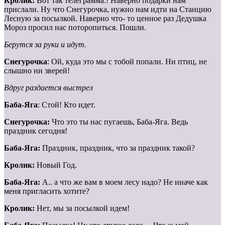
Кролик:
Вот так телеграмма.! Наверно подарки нам
прислали. Ну что Снегурочка, нужно нам идти на Станцию
Лесную за посылкой. Наверно что- то ценное раз Дедушка
Мороз просил нас поторопиться. Пошли.
Берутся за руки и идут.
Снегурочка
: Ой, куда это мы с тобой попали. Ни птиц, не
слышно ни зверей!
Вдруг раздается выстрел
Баба-Яга
: Стой! Кто идет.
Снегурочка:
Что это ты нас пугаешь, Баба-Яга. Ведь
праздник сегодня!
Баба-Яга:
Праздник, праздник, что за праздник такой?
Кролик:
Новый Год.
Баба-Яга:
А.. а что же вам в моем лесу надо? Не иначе как
меня пригласить хотите?
Кролик:
Нет, мы за посылкой идем!