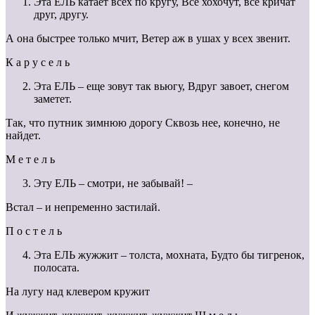
Эта ЕЛЬ катает всех по кругу, Все хохочут, все кричат
друг, другу.
А она быстрее только мчит, Ветер аж в ушах у всех звенит.
К а р у с е л ь
Эта ЕЛЬ – еще зовут так вьюгу, Вдруг завоет, снегом
заметет.
Так, что путник зимнюю дорогу Сквозь нее, конечно, не
найдет.
М е т е л ь
Эту ЕЛЬ – смотри, не забывай! –
Встал – и непременно застилай.
П о с т е л ь
Эта ЕЛЬ жужжит – толста, мохната, Будто бы тигренок,
полосата.
На лугу над клевером кружит