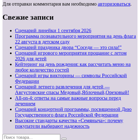
Для отправки комментария вам необходимо
авторизоваться
.
Свежие записи
Cценарий линейки 1 сентября 2026
Программа познавательного мероприятия на день флага
22 августа в детском саду
Сценарий праздника двора “Соседи — это сила!”
Сценарий игрового мероприятия прощание с летом
2026 для детей
Кейтеринг на день рождения: как рассчитать меню на
любое количество гостей
Сценарий игры викторины — символы Российской
Федерации
Сценарий летнего развлечения для детей —
Августовские спасы Медовый,Яблочный,Ореховый!
All-on-4: ответы на самые важные вопросы перед
лечением
Сценарий концертной программы, посвященной Дню
Государственного флага Российской Федерации
Высокие стандарты качества «Семяныча»: почему
покупатели выбирают надежность