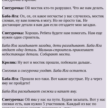
Снегурочка:
Ой мостик кто-то разрушил. Что же нам делать.
Баба-Яга
: Ох, ох, ох какое несчастье у вас случилось, мостик
сломан, ну вам помочь я могу. Но не просто так. Не
достающие детали я вам дам если отгадаете мои загадки.
Снегурочка:
Хорошо
.
Ребята будите нам помогать. Нам еще
нужен один строитель.
Баба-Яга загадывает загадки, дети разгадывают. Баба-Яга
отдает одну деталь. Мальчик-строитель приклеивает
недостающие детали. Собирают мости.
Кролик:
Ну вот и мостик прошли, побежали дальше.
.
Снеговик и снегурочка уходят. Баба-Яга остается.
Баба-Яга
:
Прошли все-таки. Вот какие шустрые. Ну а через
яму не пройдете!
Баба-Яга раскидывает снежки и капает яму.
Снегурочка:
Ой яма у нас на пути. Будим засыпать. Вот у нас
снежки есть, нам нужно 5 участников. Каждый из вас по