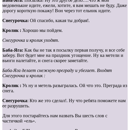
Баба-Яга:
Посылка! Ну это другое дело….Что ж мой
медовенькие идите, ежели, хотите, я вам мешать не буду. Даже
дорогу короткую покажу! Вон через тот ельник идите.
Снегурочка:
Ой спасибо, какая ты добрая!.
Кролик :
Хорошо мы пойдем.
Снегурочка и кролик уходят.
Баба-Яга:
Как бы не так я посылку первая получу, и все себе
заберу. Вот будет мне на праздник угощение. Ну ка метели и
вьюги налетайте, и снега скорее заметайте.
Баба-Яга делает снежную преграду и убегает. Входят
Снегурочка и кролик :
Кролик :
Ух ну и метель разыгралась. Ой что это. Преграда из
снега.
Снегурочка
: Кто же это сделал!. Ну что ребята поможете нам
ее разрушить.
Для этого постарайтесь нам назвать Вы шесть слов с
частичкой «ель».