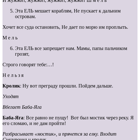
И жужжит, жужжит, жужжит, жужжит Ш м е л ь
Эта ЕЛЬ мешает кораблям, Не пускает к дальним
островам.
Хочет все суда остановить, Не дает по морю им проплыть.
М е л ь
Эта ЕЛЬ все запрещает нам. Мамы, папы пальчиком
грозят,
Строго говорят тебе:…!
Н е л ь з я
Кролик
: Ну вот преграду прошли. Пойдем дальше.
Уходят
Вбегает Баба-Яга
Баба-Яга
: Все равно не пущу! Вот был мостик через реку. Я
его сломаю, и не дам пройти!
Разбрасывает «мостик», и прячется за елку. Входит
Снегурочка и кролик.