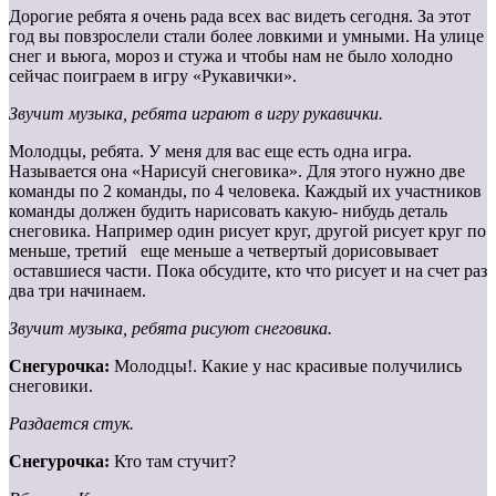
Дорогие ребята я очень рада всех вас видеть сегодня. За этот
год вы повзрослели стали более ловкими и умными. На улице
снег и вьюга, мороз и стужа и чтобы нам не было холодно
сейчас поиграем в игру «Рукавички».
Звучит музыка, ребята играют в игру рукавички.
Молодцы, ребята. У меня для вас еще есть одна игра.
Называется она «Нарисуй снеговика». Для этого нужно две
команды по 2 команды, по 4 человека. Каждый их участников
команды должен будить нарисовать какую- нибудь деталь
снеговика. Например один рисует круг, другой рисует круг по
меньше, третий еще меньше а четвертый дорисовывает
оставшиеся части. Пока обсудите, кто что рисует и на счет раз
два три начинаем.
Звучит музыка, ребята рисуют снеговика.
Снегурочка:
Молодцы!. Какие у нас красивые получились
снеговики.
Раздается стук.
Снегурочка:
Кто там стучит?