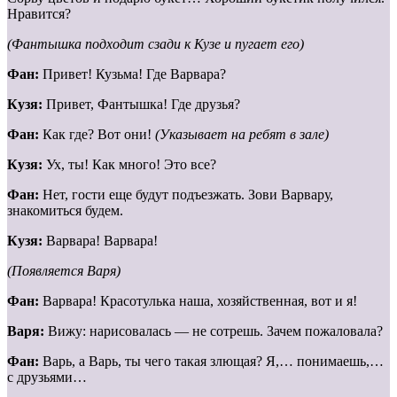
Нравится?
(Фантышка подходит сзади к Кузе и пугает его)
Фан:
Привет! Кузьма! Где Варвара?
Кузя:
Привет, Фантышка! Где друзья?
Фан:
Как где? Вот они!
(Указывает на ребят в зале)
Кузя:
Ух, ты! Как много! Это все?
Фан:
Нет, гости еще будут подъезжать. Зови Варвару,
знакомиться будем.
Кузя:
Варвара! Варвара!
(Появляется Варя)
Фан:
Варвара! Красотулька наша, хозяйственная, вот и я!
Варя:
Вижу: нарисовалась — не сотрешь. Зачем пожаловала?
Фан:
Варь, а Варь, ты чего такая злющая? Я,… понимаешь,…
с друзьями…