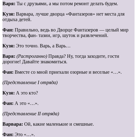
Варя:
Ты с друзьями, а мы потом ремонт делать будем.
Кузя:
Варвара, лучше дворца «Фантазеров» нет места для
отдыха детей.
Фан:
Правильно, ведь во Дворце Фантазеров — целый мир
творчества, фан- тазии, игр, шуток и развлечений.
Кузя:
Это точно. Варь, а Варь…
Варя:
(Растроганно)
Правда? Ну, тогда заходите, гости
дорогие! Давайте знакомиться.
Фан:
Вместе со мной приехали озорные и веселые «…».
(Представление I отряда)
Кузя:
А это кто?
Фан:
А это «…».
(Представление II отряда)
Варвара:
Ой, какие маленькие и смешные.
Фан:
Это «…».