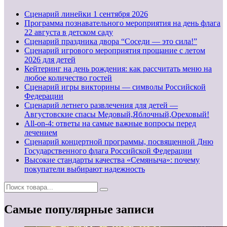
Cценарий линейки 1 сентября 2026
Программа познавательного мероприятия на день флага
22 августа в детском саду
Сценарий праздника двора “Соседи — это сила!”
Сценарий игрового мероприятия прощание с летом
2026 для детей
Кейтеринг на день рождения: как рассчитать меню на
любое количество гостей
Сценарий игры викторины — символы Российской
Федерации
Сценарий летнего развлечения для детей —
Августовские спасы Медовый,Яблочный,Ореховый!
All-on-4: ответы на самые важные вопросы перед
лечением
Сценарий концертной программы, посвященной Дню
Государственного флага Российской Федерации
Высокие стандарты качества «Семяныча»: почему
покупатели выбирают надежность
Самые популярные записи