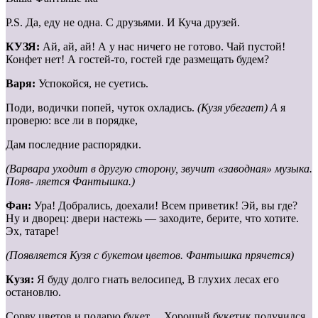
Р.S. Да, еду не одна. С друзьями. И Куча друзей.
К
УЗЯ:
Ай, ай, ай! А у нас ничего не готово. Чай пустой!
Конфет нет! А гостей-то, гостей где размещать будем?
Варя:
Успокойся, не суетись.
Поди, водички попей, чуток охладись.
(Кузя убегает) А
я
проверю: все ли в порядке,
Дам последние распорядки.
(Варвара уходит в другую сторону, звучит «заводная» музыка.
Появ- ляется Фантышка.)
Фан:
Ура! Добрались, доехали! Всем приветик! Эй, вы где?
Ну и дворец: двери настежь — заходите, берите, что хотите.
Эх, татаре!
(Появляется Кузя с букетом цветов. Фантышка прячется)
Кузя:
Я буду долго гнать велосипед, В глухих лесах его
остановлю.
Сорву цветов и подарю букет… Хороший букетик получился.