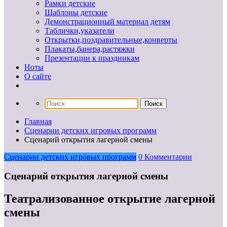
Рамки детские
Шаблоны детские
Демонстрационный материал детям
Таблички,указатели
Открытки,поздравительные,конверты
Плакаты,банера,растяжки
Презентации к праздникам
Ноты
О сайте
Главная
Сценарии детских игровых программ
Сценарий открытия лагерной смены
Сценарии детских игровых программ
0 Комментарии
Сценарий открытия лагерной смены
Театрализованное открытие лагерной
смены