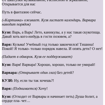
Открывается для нас
Путь в фантазию сейчас.
(«Картинка» оживает. Кузя листает календарь. Варвара
наводит поря
док)
Кузя:
Варь, а Варь! Лето, каникулы, а у нас такая скукотища.
Давай хоть кого-нибудь в гости позовем, а?
Варя:
Кузьма! Учебный год только закончился! Тишина!
Покой! Я только- только порядок навела. И опять дети? О нет!
(Падает в обморок. Кузя ее поддерживает)
Кузя:
Варя! Варвара! Хорошо, хорошо, только не умирай!
Варвара:
(Открывает один глаз)
Без детей?
К
УЗЯ:
Ну, если ты так хочешь?!
Варя:
(Поднимается)
Хочу!
Кузя:
(Отходит от Варвары и начинает петь) Душа болит, а
сердце пла- чет…