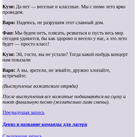
Кузя:
Да нет — веселые и классные. Мы с ними лето ярко
проведем.
Варя:
Надеюсь, не разрушим этот славный дом.
Фан:
Мы будем петь, плясать, резвиться и пусть весь мир
сегодня удивится, бы как здорово и весело у нас, а это лето
будет — просто класс!
Кузя:
Эй, гости, вы не устали? Тогда какой-нибудь концерт
нам показали
Варя:
А вы, зрители, не зевайте, дружно хлопайте,
встречайте.
(Выступление вожатского отряда)
После выступления все вожатые поднимаются на сцену и
поют финаль
ную песню (желательно гимн смены).
Предыдущая запись
Девиз и название команды для лагеря
Следующая запись