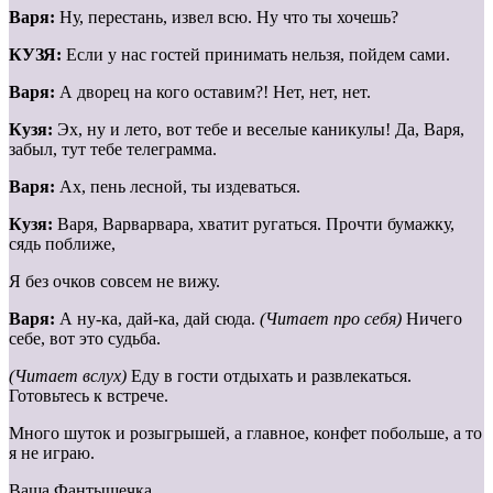
Варя:
Ну, перестань, извел всю. Ну что ты хочешь?
КУЗЯ:
Если у нас гостей принимать нельзя, пойдем сами.
Варя:
А дворец на кого оставим?! Нет, нет, нет.
Кузя:
Эх, ну и лето, вот тебе и веселые каникулы! Да, Варя,
забыл, тут тебе телеграмма.
Варя:
Ах, пень лесной, ты издеваться.
Кузя:
Варя, Варварвара, хватит ругаться. Прочти бумажку,
сядь поближе,
Я без очков совсем не вижу.
Варя:
А ну-ка, дай-ка, дай сюда.
(Читает про себя)
Ничего
себе, вот это судьба.
(Читает вслух)
Еду в гости отдыхать и развлекаться.
Готовьтесь к встрече.
Много шуток и розыгрышей, а главное, конфет побольше, а то
я не играю.
Ваша Фантышечка