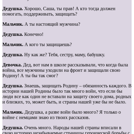
Дедушка.
Хорошо, Саша, ты прав! А кто тогда должен
помогать, поддерживать, защищать?
Мальчик.
А ты настоящий мужчина?
Дедушка.
Конечно!
Мальчик.
А кого ты защищаешь?
Дедушка.
Ну как же? Тебя, сестру, маму, бабушку.
Девочка.
Дед, вот нам в школе рассказывали, что когда была
война, все мужчины уходили на фронт и защищали свою
Родину! А ты бы так смог?
Дедушка.
Знаешь, защищать Родину – обязанность каждого. В
истории нашей Родины было так много войн, что если бы
люди все как один не вставали на защиту своего дома, родных
и близких, то, может быть, и страны нашей уже бы не было.
Мальчик.
Дедушка, а разве войн было много? Я только о
войне с немцами знаю из твоих рассказов.
Дедушка.
Очень много. Народы нашей страны вписали в
свою историю незабываемые страницы героической борьбы с