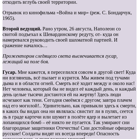
отходить вглубь своей территории.
Отрывок из кинофильма «Война и мир» (реж. С. Бондарчук,
1965).
Второй ведущий.
Рано утром, 26 августа, Наполеон со
свитой подъехал к Шевардинскому редуту, от- куда он
намеревался руководить своей шахматной партией. И
сражение началось…
Прожектором следящего света высвечивается гусар,
лежащий на поле боя.
Гусар.
Мне кажется, я переселился совсем в другой свет! Куда
ни взглянешь, всё пылает и курится. Мы живем под тучами
дыма и в области огней. Смерть всё ходит между и около нас!
Нет человека, который бы не видел её каждый день, и каждый
день целые тысячи достаются ей на жертву! Здесь люди
исчезают как тени. Сегодня смеёмся с другом; завтра плачем
над его могилой!.. Удивительно, как привыкли здесь к смерти,
в каких бы видах она ни являлась: свистит ли в пулях, сеется
ль в граде картечи или шумит в полёте ядер и вылетает из
лопающихся бомб – её никто не пугается. Так умирают сии
благородные защитники Отечества! Сии достойные офицеры
русские! Солдаты видят их всегда впереди! Опасность