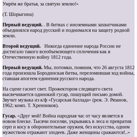
Умрём же братья, за святую землю!»
(Т. Шорыгина)
Первый ведущий.
. В битвах с иноземными захватчиками
объединялся народ русский и поднимался на защиту родной
земли.
Второй ведущий.
Никогда единение народа России не
достигало такого всеобъемлющего сплочения как в
Отечественную войну 1812 года.
Первый ведущий.
Мы, потомки, помним, что 26 августа 1812
года произошла Бородинская битва, переломившая ход войны,
ставшая апогеем единения русского народа.
На сцене гаснет свет. Прожектором следящего света
высвечивается одинокий гусар, пишущий письмо домой.
Звучит музыка из к/ф «Гусарская баллада» (реж. Э. Рязанов,
1962; комп. Т. Хренников).
Гусар.
«Друг мой! Война народная час от часу является в
новом блеске. Тысячи поселян, укрываясь в леса и превратив
серп и косу в оборонительные оружия, без искусства, одним
мужеством отражают злодеев. Даже женщины сражаются!..»