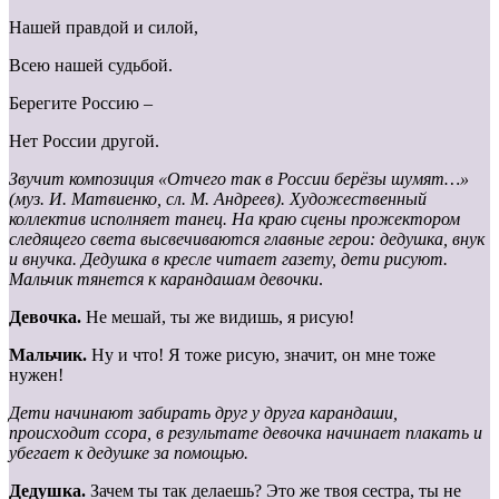
Нашей правдой и силой,
Всею нашей судьбой.
Берегите Россию –
Нет России другой.
Звучит композиция «Отчего так в России берёзы шумят…»
(муз. И. Матвиенко, сл. М. Андреев). Художественный
коллектив исполняет танец. На краю сцены прожектором
следящего света высвечиваются главные герои: дедушка, внук
и внучка. Дедушка в кресле читает газету, дети рисуют.
Мальчик тянется к карандашам девочки
.
Девочка.
Не мешай, ты же видишь, я рисую!
Мальчик.
Ну и что! Я тоже рисую, значит, он мне тоже
нужен!
Дети начинают забирать друг у друга карандаши,
происходит ссора, в результате девочка начинает плакать и
убегает к дедушке за помощью.
Дедушка.
Зачем ты так делаешь? Это же твоя сестра, ты не