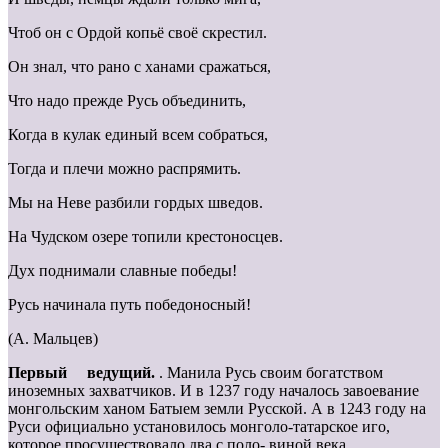
Чтоб он с Ордой копьё своё скрестил.
Он знал, что рано с ханами сражаться,
Что надо прежде Русь объединить,
Когда в кулак единый всем собраться,
Тогда и плечи можно распрямить.
Мы на Неве разбили гордых шведов.
На Чудском озере топили крестоносцев.
Дух поднимали славные победы!
Русь начинала путь победоносный!
(А. Мальцев)
Первый ведущий.
. Манила Русь своим богатством
иноземных захватчиков. И в 1237 году началось завоевание
монгольским ханом Батыем земли Русской. А в 1243 году на
Руси официально установилось монголо-татарское иго,
которое просуществовало два с поло- виной века.