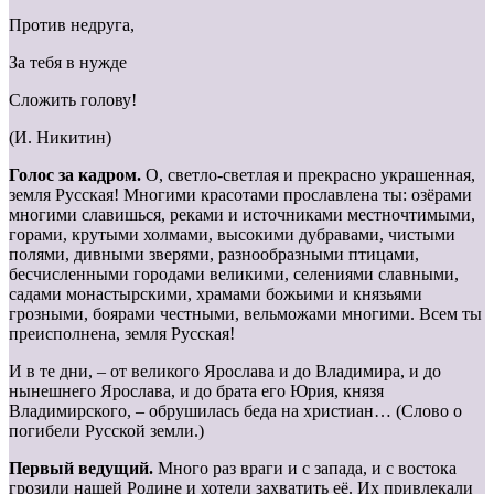
Против недруга,
За тебя в нужде
Сложить голову!
(И. Никитин)
Голос за кадром.
О, светло-светлая и прекрасно украшенная,
земля Русская! Многими красотами прославлена ты: озёрами
многими славишься, реками и источниками местночтимыми,
горами, крутыми холмами, высокими дубравами, чистыми
полями, дивными зверями, разнообразными птицами,
бесчисленными городами великими, селениями славными,
садами монастырскими, храмами божьими и князьями
грозными, боярами честными, вельможами многими. Всем ты
преисполнена, земля Русская!
И в те дни, – от великого Ярослава и до Владимира, и до
нынешнего Ярослава, и до брата его Юрия, князя
Владимирского, – обрушилась беда на христиан… (Слово о
погибели Русской земли.)
Первый ведущий.
Много раз враги и с запада, и с востока
грозили нашей Родине и хотели захватить её. Их привлекали