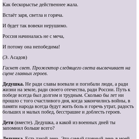
Как бескорыстье действеннее жала.
Встаёт заря, светла и горяча.
И будет так вовеки нерушимо.
Россия начиналась не с меча,
И потому она непобедима!
(Э. Асадов)
Гаснет свет. Прожектор следящего света высвечивает на
сцене главных героев.
Дедушка.
Не ради славы воевали и погибали люди, а ради
жизни на земле, ради своего отечества, ради России. Путь к
победе всегда был долгим и трудным. Сколько бы лет ни
прошло с того счастливого дня, когда закончились войны, в
памяти народа всегда будут жить боль и горечь утрат, радость
больших и малых побед, бесстрашие и доблесть героев.
Дети
(вместе). Дедушка, а какой из военных дней ты
запомнил больше всего?
Дедушка.
Есть такой день. Это самый главный день в моей