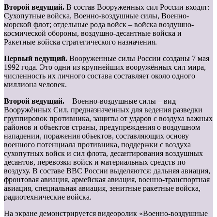
Второй ведущий.
В состав Вооруженных сил России входят:
Сухопутные войска, Военно-воздушные силы, Военно-
морской флот; отдельные рода войск – войска воздушно-
космической обороны, воздушно-десантные войска и
Ракетные войска стратегического назначения.
Первый ведущий.
Вооруженные силы России созданы 7 мая
1992 года. Это одни из крупнейших вооружённых сил мира,
численность их личного состава составляет около одного
миллиона человек.
Второй ведущий.
Военно-воздушные силы – вид
Вооружённых Сил, предназначенных для ведения разведки
группировок противника, защиты от ударов с воздуха важных
районов и объектов страны, предупреждения о воздушном
нападении, поражения объектов, составляющих основу
военного потенциала противника, поддержки с воздуха
сухопутных войск и сил флота, десантирования воздушных
десантов, перевозки войск и материальных средств по
воздуху. В составе ВВС России выделяются: дальняя авиация,
фронтовая авиация, армейская авиация, военно-транспортная
авиация, специальная авиация, зенитные ракетные войска,
радиотехнические войска.
На экране демонстрируется видеоролик «Военно-воздушные