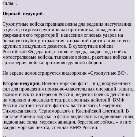
силы».
Первый ведущий.
.
Сухопутные войска предназначены для ведения наступления
в целях разгрома группировки противника, овладения и
удержания его территорий, нанесения огневых ударов на
большую глубину, отражения вторжений против- ника и его
крупных воздушных десантов. В сухопутные войска
Российской Федерации, в свою очередь, входят рода войск:
мотострелковые войска, танковые войска, ракетные войска и
артиллерия, войска противовоздушной обороны.
На экране демонстрируется видеоролик «Сухопутные ВС».
Второй ведущий.
Военно-морской флот – вид вооружённых
сил для проведения поисково-спасательных операций, защиты
экономических интересов России, ведения боевых действий
на морских и океанских театрах военных действий. ВМФ
России состоит из пяти флотов: Балтийского, Северного,
Тихоокеанского, Черноморского и Каспийской флотилий. В
составе Военно-морского флота выделяются: подводные силы,
надводные силы, морская авиация, береговые войска – в них
входят морская пехота, спецназ ВМФ России.