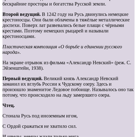
бескрайние просторы и богатства Русской земли.
Второй ведущий.
В 1242 году на Русь двинулись немецкие
крестоносцы. Они были облачены в тяжёлые металлические
доспехи. Поверх лат развевались белые плащи с чёрными
крестами. Поэтому немецких рыцарей и называли
крестоносцами.
Пластическая композиция «О борьбе и единении русского
народа».
На экране отрывок из фильма «Александр Невский» (реж. С.
Эйзенштейн, 1938).
Первый ведущий.
Великий князь Александр Невский
заманил их вглубь России к Чудскому озеру. Здесь и
произошло знаменитое Ледовое побоище. Называлось оно так
потому, что происходило на льду замерзшего озера.
Чтец.
Стонала Русь под иноземным игом,
С Ордой сражаться не хватило сил.
И шведы, немцы ждали только мига,