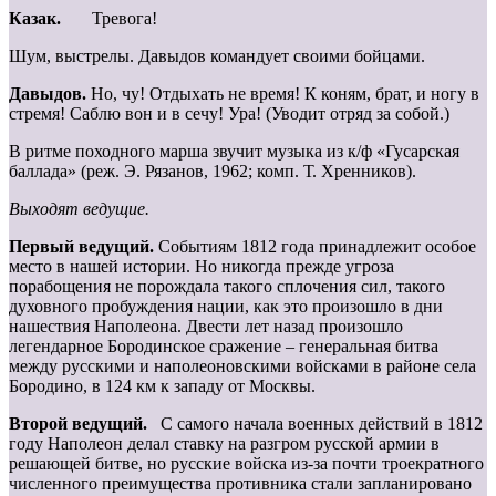
Казак.
Тревога!
Шум, выстрелы. Давыдов командует своими бойцами.
Давыдов.
Но, чу! Отдыхать не время! К коням, брат, и ногу в
стремя! Саблю вон и в сечу! Ура! (Уводит отряд за собой.)
В ритме походного марша звучит музыка из к/ф «Гусарская
баллада» (реж. Э. Рязанов, 1962; комп. Т. Хренников).
Выходят ведущие.
Первый ведущий.
Событиям 1812 года принадлежит особое
место в нашей истории. Но никогда прежде угроза
порабощения не порождала такого сплочения сил, такого
духовного пробуждения нации, как это произошло в дни
нашествия Наполеона. Двести лет назад произошло
легендарное Бородинское сражение – генеральная битва
между русскими и наполеоновскими войсками в районе села
Бородино, в 124 км к западу от Москвы.
Второй ведущий.
С самого начала военных действий в 1812
году Наполеон делал ставку на разгром русской армии в
решающей битве, но русские войска из-за почти троекратного
численного преимущества противника стали запланировано