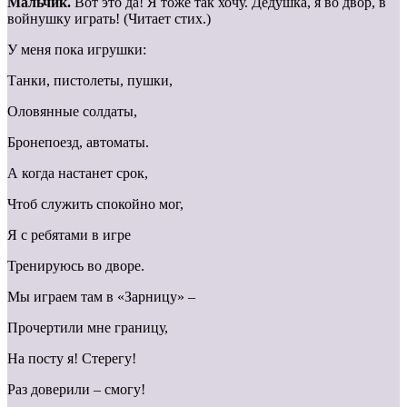
Мальчик.
Вот это да! Я тоже так хочу. Дедушка, я во двор, в
войнушку играть! (Читает стих.)
У меня пока игрушки:
Танки, пистолеты, пушки,
Оловянные солдаты,
Бронепоезд, автоматы.
А когда настанет срок,
Чтоб служить спокойно мог,
Я с ребятами в игре
Тренируюсь во дворе.
Мы играем там в «Зарницу» –
Прочертили мне границу,
На посту я! Стерегу!
Раз доверили – смогу!