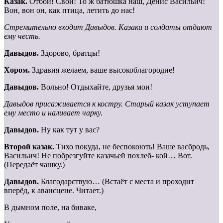
Казак.
Отбой! Свои! То ж батюшка наш, Денис Васильич!
Вон, вон он, как птица, летить до нас!
Стремительно входит Давыдов. Казаки и солдаты отдают
ему честь.
Давыдов.
Здорово, братцы!
Хором.
Здравия желаем, ваше высокоблагородие!
Давыдов.
Вольно! Отдыхайте, друзья мои!
Давыдов присаживается к костру. Старый казак уступает
ему место и наливает чарку.
Давыдов.
Ну как тут у вас?
Второй казак.
Тихо покуда, не беспокоють! Ваше васбродь,
Васильич! Не побрезгуйте казачьей похлеб- кой… Вот.
(Передаёт чашку.)
Давыдов.
Благодарствую… (Встаёт с места и проходит
вперёд, к авансцене. Читает.)
В дымном поле, на биваке,