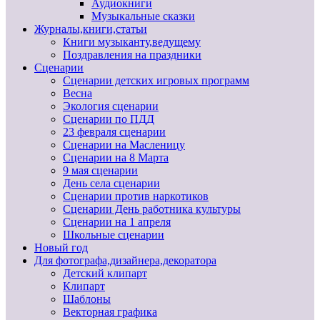
Аудиокниги
Музыкальные сказки
Журналы,книги,статьи
Книги музыканту,ведущему
Поздравления на праздники
Сценарии
Сценарии детских игровых программ
Весна
Экология сценарии
Сценарии по ПДД
23 февраля сценарии
Сценарии на Масленицу
Сценарии на 8 Марта
9 мая сценарии
День села сценарии
Сценарии против наркотиков
Сценарии День работника культуры
Сценарии на 1 апреля
Школьные сценарии
Новый год
Для фотографа,дизайнера,декоратора
Детский клипарт
Клипарт
Шаблоны
Векторная графика