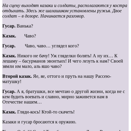
На сцену выходят казаки и солдаты, располагаются у костра
отдыхать. Здесь же шалашиком установлены ружья. Двое
солдат – в дозоре. Начинается разговор.
Гусар.
Ванька?
Казак.
Чаво?
Гусар.
Чаво, чаво… углядел кого?
Казак.
Никого не бачу! Уж гляделки болять! А ну их… К
лешаму – басурманов эвонтьих! И чего лезуть к нам? Своей
зямли им мало, аль яшо чаво?
Второй казак.
Яе, яе, оттого и пруть на нашу Рассею-
матушку!
Гусар.
А я, братушки, все мечтаю о другой жизни, когда не с
кем будить воевать и славно, мирно заживется нам в
Отечестве нашем…
Казак.
Гляди-кось! Ктой-то скачеть!
Казаки и гусар бросаются к оружию.