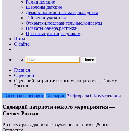
Рамки детские
Шаблоны детские
Демонстрационный материал детям
Таблички,указатели
Открытки,поздравительные,конверты
Плакаты,банера,растяжки
Презентации к праздникам
Ноты
О сайте
Главная
Сценарии
Сценарий патриотического мероприятия — Служу
России
23 февраля сценарии
Сценарии
23 февраля
0 Комментарии
Сценарий патриотического мероприятия —
Служу России
Во время рассадки в зале звучат песни, посвящённые
Отечеству.