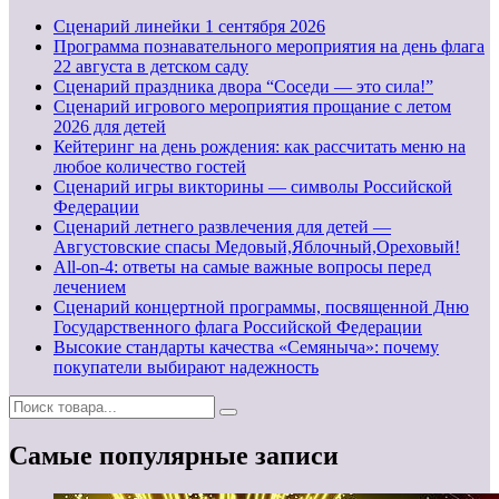
Cценарий линейки 1 сентября 2026
Программа познавательного мероприятия на день флага
22 августа в детском саду
Сценарий праздника двора “Соседи — это сила!”
Сценарий игрового мероприятия прощание с летом
2026 для детей
Кейтеринг на день рождения: как рассчитать меню на
любое количество гостей
Сценарий игры викторины — символы Российской
Федерации
Сценарий летнего развлечения для детей —
Августовские спасы Медовый,Яблочный,Ореховый!
All-on-4: ответы на самые важные вопросы перед
лечением
Сценарий концертной программы, посвященной Дню
Государственного флага Российской Федерации
Высокие стандарты качества «Семяныча»: почему
покупатели выбирают надежность
Самые популярные записи