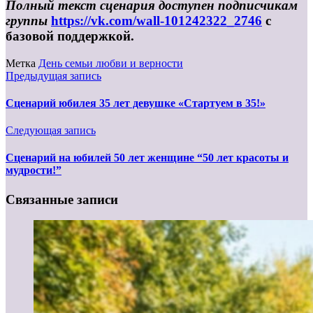
Полный текст сценария доступен подписчикам
группы
https://vk.com/wall-101242322_2746
с
базовой поддержкой.
Метка
День семьи любви и верности
Предыдущая запись
Сценарий юбилея 35 лет девушке «Стартуем в 35!»
Следующая запись
Сценарий на юбилей 50 лет женщине “50 лет красоты и
мудрости!”
Связанные записи