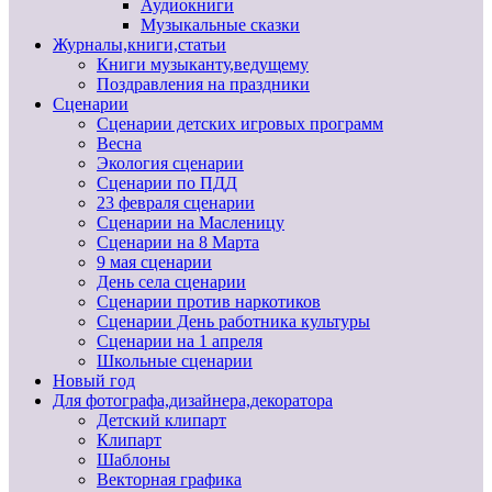
Аудиокниги
Музыкальные сказки
Журналы,книги,статьи
Книги музыканту,ведущему
Поздравления на праздники
Сценарии
Сценарии детских игровых программ
Весна
Экология сценарии
Сценарии по ПДД
23 февраля сценарии
Сценарии на Масленицу
Сценарии на 8 Марта
9 мая сценарии
День села сценарии
Сценарии против наркотиков
Сценарии День работника культуры
Сценарии на 1 апреля
Школьные сценарии
Новый год
Для фотографа,дизайнера,декоратора
Детский клипарт
Клипарт
Шаблоны
Векторная графика