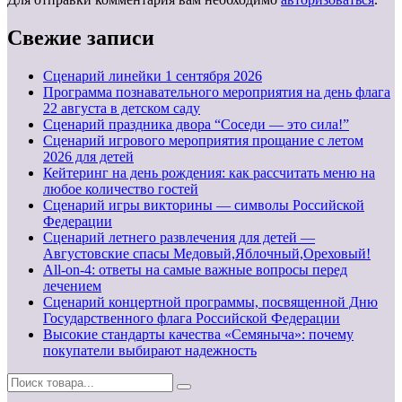
Свежие записи
Cценарий линейки 1 сентября 2026
Программа познавательного мероприятия на день флага
22 августа в детском саду
Сценарий праздника двора “Соседи — это сила!”
Сценарий игрового мероприятия прощание с летом
2026 для детей
Кейтеринг на день рождения: как рассчитать меню на
любое количество гостей
Сценарий игры викторины — символы Российской
Федерации
Сценарий летнего развлечения для детей —
Августовские спасы Медовый,Яблочный,Ореховый!
All-on-4: ответы на самые важные вопросы перед
лечением
Сценарий концертной программы, посвященной Дню
Государственного флага Российской Федерации
Высокие стандарты качества «Семяныча»: почему
покупатели выбирают надежность