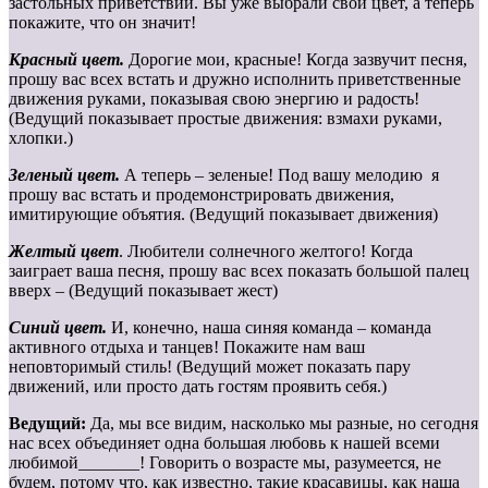
застольных приветствий. Вы уже выбрали свой цвет, а теперь
покажите, что он значит!
Красный цвет.
Дорогие мои, красные! Когда зазвучит песня,
прошу вас всех встать и дружно исполнить приветственные
движения руками, показывая свою энергию и радость!
(Ведущий показывает простые движения: взмахи руками,
хлопки.)
Зеленый цвет.
А теперь – зеленые! Под вашу мелодию я
прошу вас встать и продемонстрировать движения,
имитирующие объятия. (Ведущий показывает движения)
Желтый цвет
. Любители солнечного желтого! Когда
заиграет ваша песня, прошу вас всех показать большой палец
вверх – (Ведущий показывает жест)
Синий цвет.
И, конечно, наша синяя команда – команда
активного отдыха и танцев! Покажите нам ваш
неповторимый стиль! (Ведущий может показать пару
движений, или просто дать гостям проявить себя.)
Ведущий:
Да, мы все видим, насколько мы разные, но сегодня
нас всех объединяет одна большая любовь к нашей всеми
любимой_______! Говорить о возрасте мы, разумеется, не
будем, потому что, как известно, такие красавицы, как наша