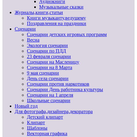
Аудиокниги
Музыкальные сказки
Журналы,книги,статьи
Книги музыканту,ведущему
Поздравления на праздники
Сценарии
Сценарии детских игровых программ
Весна
Экология сценарии
Сценарии по ПДД
23 февраля сценарии
Сценарии на Масленицу
Сценарии на 8 Марта
9 мая сценарии
День села сценарии
Сценарии против наркотиков
Сценарии День работника культуры
Сценарии на 1 апреля
Школьные сценарии
Новый год
Для фотографа,дизайнера,декоратора
Детский клипарт
Клипарт
Шаблоны
Векторная графика