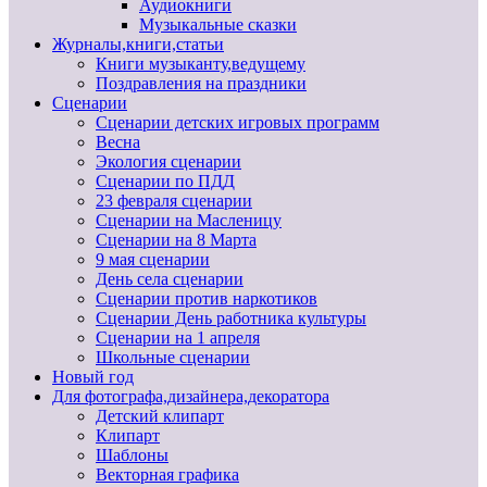
Аудиокниги
Музыкальные сказки
Журналы,книги,статьи
Книги музыканту,ведущему
Поздравления на праздники
Сценарии
Сценарии детских игровых программ
Весна
Экология сценарии
Сценарии по ПДД
23 февраля сценарии
Сценарии на Масленицу
Сценарии на 8 Марта
9 мая сценарии
День села сценарии
Сценарии против наркотиков
Сценарии День работника культуры
Сценарии на 1 апреля
Школьные сценарии
Новый год
Для фотографа,дизайнера,декоратора
Детский клипарт
Клипарт
Шаблоны
Векторная графика