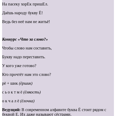
На пасеку хорЕк пришЕл.
Даёшь народу букву Ё!
Ведь без неё нам не житьё!
Конкурс «Что за слово?»
Чтобы слово нам составить,
Букву надо переставить.
У кого уже готово?
Кто прочтёт нам это слово?
рё + шик
(ёршик)
с ь о к т м ё
(ёмкость)
о к ч а л ё
(ёлочка)
Ведущий:
В современном алфавите буква Ё стоит рядом с
буквой Е. Их даже называют сёстрами.