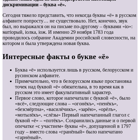
дискриминации – буква «ё».
Сегодня тяжело представить, что некогда буквы «ё» в русском
алфавите попросту… не существовало. Нет, конечно, звук
был, но выражался он на письме по-другому – буквами «iо»:
матіорый, іолка, іож. И именно 29 ноября 1783 года
проводилось собрание Академии российской словесности, на
котором и была утверждена новая буква.
Интересные факты о букве «ё»
Буква «ё» используется лишь в русском, белорусском и
русинском алфавите.
Примечательно, что в белорусском языке простановка
точек над буквой «ё» обязательна, в то время как в
русском это имеет факультативный характер.
Первое слово, которое напечатали с буквой «ё», было
«всё», следующие слова – «огонёкъ», «пенёкъ»,
«безсмёртна», «василёчикъ», «зарёю», «орёлъ»,
«мотылёкъ», «слёзы» Первый напечатанный глагол с
буквой «ё» – «потёкъ». Сохранились данные и о первой
опечатке «с участием» буквы «ё», допущенной в 1797
году – вместо слова «гранёный» было напечатано
«гарнёный».