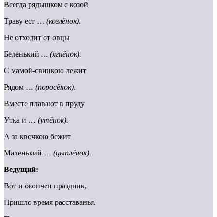
Всегда рядышком с козой
Траву ест …
(козлёнок).
Не отходит от овцы
Беленький
… (ягнёнок).
С мамой-свинкою лежит
Рядом …
(поросёнок).
Вместе плавают в пруду
Утка и …
(утёнок).
А за квочкою бежит
Маленький …
(цыплёнок).
Ведущий:
Вот и окончен праздник,
Пришло время расставанья.