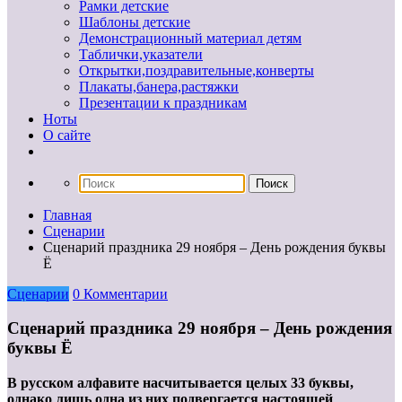
Рамки детские
Шаблоны детские
Демонстрационный материал детям
Таблички,указатели
Открытки,поздравительные,конверты
Плакаты,банера,растяжки
Презентации к праздникам
Ноты
О сайте
Главная
Сценарии
Сценарий праздника 29 ноября – День рождения буквы
Ё
Сценарии
0 Комментарии
Сценарий праздника 29 ноября – День рождения
буквы Ё
В русском алфавите насчитывается целых 33 буквы,
однако лишь одна из них подвергается настоящей