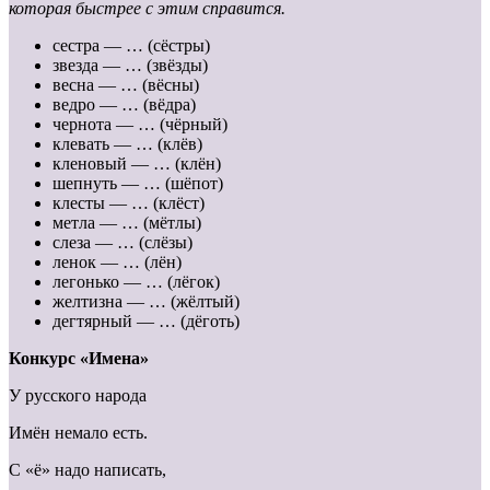
которая быстрее с этим справится.
сестра — … (сёстры)
звезда — … (звёзды)
весна — … (вёсны)
ведро — … (вёдра)
чернота — … (чёрный)
клевать — … (клёв)
кленовый — … (клён)
шепнуть — … (шёпот)
клесты — … (клёст)
метла — … (мётлы)
слеза — … (слёзы)
ленок — … (лён)
легонько — … (лёгок)
желтизна — … (жёлтый)
дегтярный — … (дёготь)
Конкурс «Имена»
У русского народа
Имён немало есть.
С «ё» надо написать,