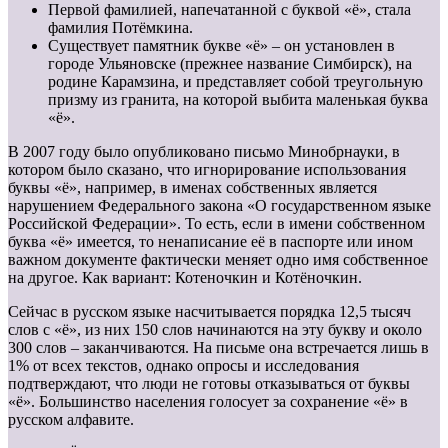
Первой фамилией, напечатанной с буквой «ё», стала
фамилия Потёмкина.
Существует памятник букве «ё» – он установлен в
городе Ульяновске (прежнее название Симбирск), на
родине Карамзина, и представляет собой треугольную
призму из гранита, на которой выбита маленькая буква
«ё».
В 2007 году было опубликовано письмо Минобрнауки, в
котором было сказано, что игнорирование использования
буквы «ё», например, в именах собственных является
нарушением Федерального закона «О государственном языке
Российской Федерации». То есть, если в имени собственном
буква «ё» имеется, то ненаписание её в паспорте или ином
важном документе фактически меняет одно имя собственное
на другое. Как вариант: Котеночкин и Котёночкин.
Сейчас в русском языке насчитывается порядка 12,5 тысяч
слов с «ё», из них 150 слов начинаются на эту букву и около
300 слов – заканчиваются. На письме она встречается лишь в
1% от всех текстов, однако опросы и исследования
подтверждают, что люди не готовы отказываться от буквы
«ё». Большинство населения голосует за сохранение «ё» в
русском алфавите.