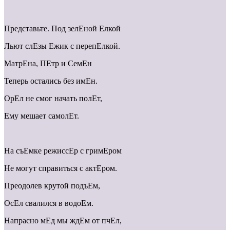
Представьте. Под зелЕной Елкой
Льют слЕзы Ежик с перепЕлкой.
МатрЕна, ПЕтр и СемЕн
Теперь остались без имЕн.
ОрЕл не смог начать полЕт,
Ему мешает самолЕт.
На съЕмке режиссЕр с гримЕром
Не могут справиться с актЕром.
Преодолев крутой подъЕм,
ОсЕл свалился в водоЕм.
Напрасно мЕд мы ждЕм от пчЕл,