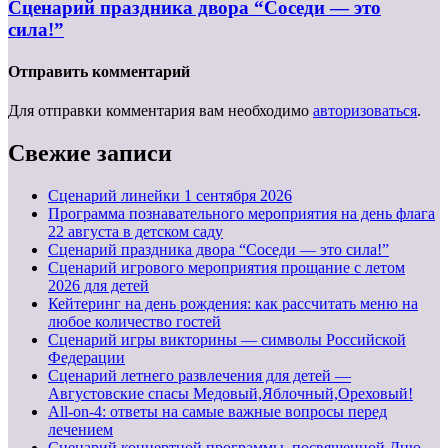
Сценарий праздника двора “Соседи — это
сила!”
Отправить комментарий
Для отправки комментария вам необходимо
авторизоваться
.
Свежие записи
Cценарий линейки 1 сентября 2026
Программа познавательного мероприятия на день флага
22 августа в детском саду
Сценарий праздника двора “Соседи — это сила!”
Сценарий игрового мероприятия прощание с летом
2026 для детей
Кейтеринг на день рождения: как рассчитать меню на
любое количество гостей
Сценарий игры викторины — символы Российской
Федерации
Сценарий летнего развлечения для детей —
Августовские спасы Медовый,Яблочный,Ореховый!
All-on-4: ответы на самые важные вопросы перед
лечением
Сценарий концертной программы, посвященной Дню