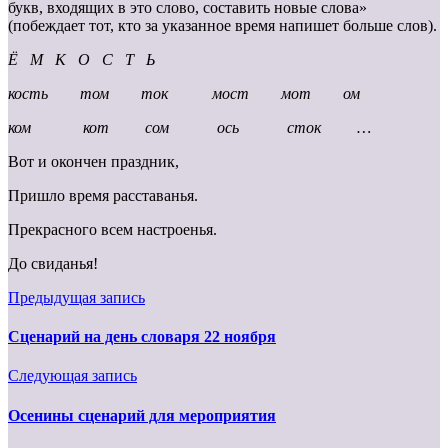
букв, входящих в это слово, составить новые слова»
(побеждает тот, кто за указанное время напишет больше слов).
Ё М К О С Т Ь
кость том ток мост мот ом
ком кот сом ось сток …
Вот и окончен праздник,
Пришло время расставанья.
Прекрасного всем настроенья.
До свиданья!
Предыдущая запись
Сценарий на день словаря 22 ноября
Следующая запись
Осенины сценарий для мероприятия