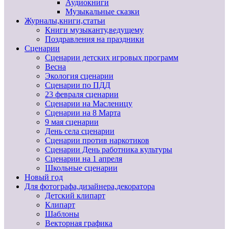
Аудиокниги
Музыкальные сказки
Журналы,книги,статьи
Книги музыканту,ведущему
Поздравления на праздники
Сценарии
Сценарии детских игровых программ
Весна
Экология сценарии
Сценарии по ПДД
23 февраля сценарии
Сценарии на Масленицу
Сценарии на 8 Марта
9 мая сценарии
День села сценарии
Сценарии против наркотиков
Сценарии День работника культуры
Сценарии на 1 апреля
Школьные сценарии
Новый год
Для фотографа,дизайнера,декоратора
Детский клипарт
Клипарт
Шаблоны
Векторная графика