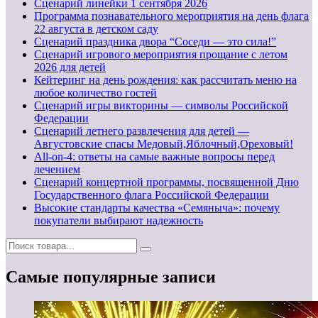
Cценарий линейки 1 сентября 2026
Программа познавательного мероприятия на день флага
22 августа в детском саду
Сценарий праздника двора “Соседи — это сила!”
Сценарий игрового мероприятия прощание с летом
2026 для детей
Кейтеринг на день рождения: как рассчитать меню на
любое количество гостей
Сценарий игры викторины — символы Российской
Федерации
Сценарий летнего развлечения для детей —
Августовские спасы Медовый,Яблочный,Ореховый!
All-on-4: ответы на самые важные вопросы перед
лечением
Сценарий концертной программы, посвященной Дню
Государственного флага Российской Федерации
Высокие стандарты качества «Семяныча»: почему
покупатели выбирают надежность
Самые популярные записи