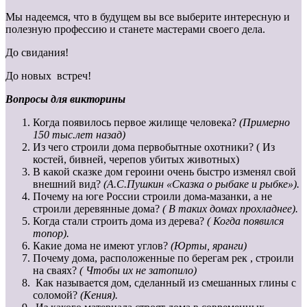
Мы надеемся, что в будущем вы все выберите интересную и
полезную профессию и станете мастерами своего дела.
До свидания!
До новых встреч!
Вопросы для викторины
Когда появилось первое жилище человека?
(Примерно
150 тыс.лет назад)
Из чего строили дома первобытные охотники? ( Из
костей, бивней, черепов убитых животных)
В какой сказке дом героини очень быстро изменял свой
внешний вид?
(А.С.Пушкин «Сказка о рыбаке и рыбке»).
Почему на юге России строили дома-мазанки, а не
строили деревянные дома?
( В таких домах прохладнее).
Когда стали строить дома из дерева?
( Когда появился
топор).
Какие дома не имеют углов?
(Юрты, яранги)
Почему дома, расположенные по берегам рек , строили
на сваях?
( Чтобы их не затопило)
Как называется дом, сделанный из смешанных глины с
соломой?
(Кения).