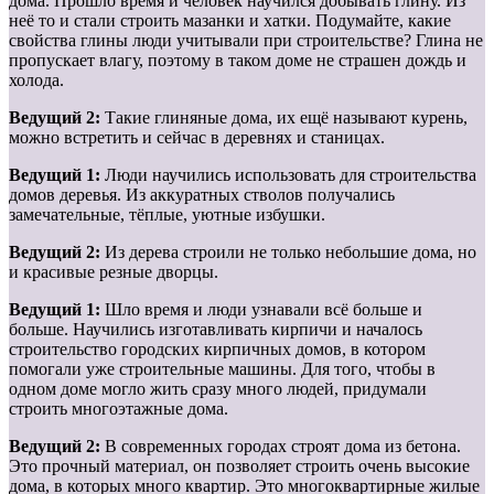
дома. Прошло время и человек научился добывать глину. Из
неё то и стали строить мазанки и хатки. Подумайте, какие
свойства глины люди учитывали при строительстве? Глина не
пропускает влагу, поэтому в таком доме не страшен дождь и
холода.
Ведущий 2:
Такие глиняные дома, их ещё называют курень,
можно встретить и сейчас в деревнях и станицах.
Ведущий 1:
Люди научились использовать для строительства
домов деревья. Из аккуратных стволов получались
замечательные, тёплые, уютные избушки.
Ведущий 2:
Из дерева строили не только небольшие дома, но
и красивые резные дворцы.
Ведущий 1:
Шло время и люди узнавали всё больше и
больше. Научились изготавливать кирпичи и началось
строительство городских кирпичных домов, в котором
помогали уже строительные машины. Для того, чтобы в
одном доме могло жить сразу много людей, придумали
строить многоэтажные дома.
Ведущий 2:
В современных городах строят дома из бетона.
Это прочный материал, он позволяет строить очень высокие
дома, в которых много квартир. Это многоквартирные жилые