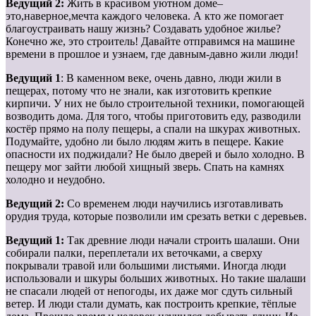
Ведущий 2:
Жить в красивом уютном доме–
это,наверное,мечта каждого человека. А кто же помогает
благоустраивать нашу жизнь? Создавать удобное жилье?
Конечно же, это строитель! Давайте отправимся на машине
времени в прошлое и узнаем, где давным-давно жили люди!
Ведущий 1
: В каменном веке, очень давно, люди жили в
пещерах, потому что не знали, как изготовить крепкие
кирпичи. У них не было строительной техники, помогающей
возводить дома. Для того, чтобы приготовить еду, разводили
костёр прямо на полу пещеры, а спали на шкурах животных.
Подумайте, удобно ли было людям жить в пещере. Какие
опасности их поджидали? Не было дверей и было холодно. В
пещеру мог зайти любой хищный зверь. Спать на камнях
холодно и неудобно.
Ведущий 2:
Со временем люди научились изготавливать
орудия труда, которые позволили им срезать ветки с деревьев.
Ведущий 1:
Так древние люди начали строить шалаши. Они
собирали палки, переплетали их веточками, а сверху
покрывали травой или большими листьями. Иногда люди
использовали и шкуры больших животных. Но такие шалаши
не спасали людей от непогоды, их даже мог сдуть сильный
ветер. И люди стали думать, как построить крепкие, тёплые