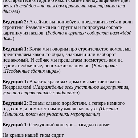
Постарайтесь отгадать о какой сказке или мультфильме идет
речь. (
6 слайдов – на каждом фрагмент мультфильма или
фильма
)
Ведущий 2:
А сейчас вы попробуете представить себя в роли
строителя. Разделимся на 4 группы и попробуем собрать
картинку из пазлов. (
Работа в группах: собирают пазл «Мой
дом»
)
Ведущий 1:
Когда мы говорим про строительство домов, мы
представляем какой-то образ, знакомый или наоборот
незнакомый. И сейчас мы предлагаем посмотреть вам на
здания необычные, непохожие на другие. (
Видеоролик
«Необычные здания мира»
)
Ведущий 1:
В каких красивых домах вы мечтаете жить.
Поздравляем! (
Награждение всех участников мероприятия,
успешно стравившихся с заданиями
)
Ведущий 2:
Все мы славно поработали, а теперь немного
отдохнем, а поможет нам музыкальная пауза.
(Песенка
Мышонка: поют все участники мероприятия
)
Ведущий 1
: Следующий конкурс – загадки о доме:
На крыше нашей гном сидит