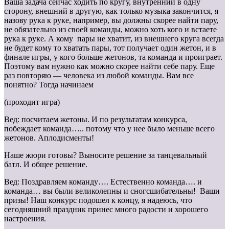
Ваша задача сейчас ходить по кругу, внутренний в одну
сторону, внешний в другую, как только музыка закончится, я
назову рука к руке, например, вы должны скорее найти пару,
не обязательно из своей команды, можно хоть кого и встаете
рука к руке. А кому пары не хватит, из внешнего круга всегда
не будет кому то хватать пары, тот получает один жетон, и в
финале игры, у кого больше жетонов, та команда и проиграет.
Поэтому вам нужно как можно скорее найти себе пару. Еще
раз повторяю — человека из любой команды. Вам все
понятно? Тогда начинаем
(проходит игра)
Вед: посчитаем жетоны. И по результатам конкурса,
побеждает команда….. потому что у нее было меньше всего
жетонов. Аплодисменты!
Наше жюри готовы? Выносите решение за танцевальный
батл. И общее решение.
Вед: Поздравляем команду…. Естественно команда…. и
команда… вы были великолепны и сногсшибательны! Ваши
призы! Наш конкурс подошел к концу, я надеюсь, что
сегодняшний праздник принес много радости и хорошего
настроения.