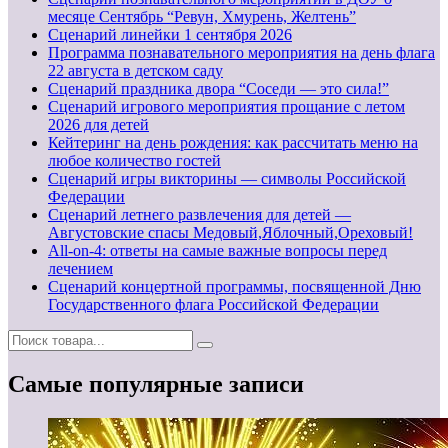
месяце Сентябрь “Ревун, Хмурень, Желтень”
Cценарий линейки 1 сентября 2026
Программа познавательного мероприятия на день флага
22 августа в детском саду
Сценарий праздника двора “Соседи — это сила!”
Сценарий игрового мероприятия прощание с летом
2026 для детей
Кейтеринг на день рождения: как рассчитать меню на
любое количество гостей
Сценарий игры викторины — символы Российской
Федерации
Сценарий летнего развлечения для детей —
Августовские спасы Медовый,Яблочный,Ореховый!
All-on-4: ответы на самые важные вопросы перед
лечением
Сценарий концертной программы, посвященной Дню
Государственного флага Российской Федерации
Самые популярные записи