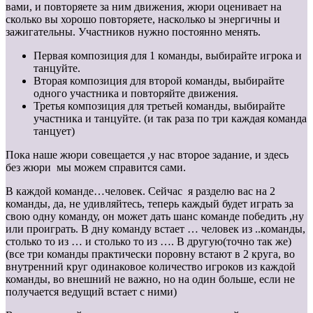
вами, и повторяете за ним движения, жюри оценивает на
сколько вы хорошо повторяете, насколько ы энергичны и
зажигательны. Участников нужно постоянно менять.
Первая композиция для 1 команды, выбирайте игрока и
танцуйте.
Вторая композиция для второй команды, выбирайте
одного участника и повторяйте движения.
Третья композиция для третьей команды, выбирайте
участника и танцуйте. (и так раза по три каждая команда
танцует)
Пока наше жюри совещается ,у нас второе задание, и здесь
без жюри мы можем справится сами.
В каждой команде…человек. Сейчас я разделю вас на 2
команды, да, не удивляйтесь, теперь каждый будет играть за
свою одну команду, он может дать шанс команде победить ,ну
или проиграть. В дну команду встает … человек из ..команды,
столько то из … и столько то из …. В другую(точно так же)
(все три команды практически поровну встают в 2 круга, во
внутренний круг одинаковое количество игроков из каждой
команды, во внешний не важно, но на один больше, если не
получается ведущий встает с ними)