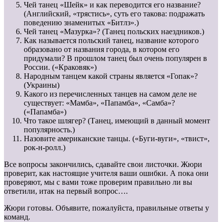
Чей танец «Шейк» и как переводится его название?
(Английский, «трястись», суть его такова: подражать
поведению знаменитых «Битлз».)
Чей танец «Мазурка»? (Танец польских наездников.)
Как называется польский танец, название которого
образовано от названия города, в котором его
придумали? В прошлом танец был очень популярен в
России. («Краковяк»)
Народным танцем какой страны является «Гопак»?
(Украины)
Какого из перечисленных танцев на самом деле не
существует: «Мамба», «Папамба», «Самба»?
(«Папамба»)
Что такое шлягер? (Танец, имеющий в данный момент
популярность.)
Назовите американские танцы. («Буги-вуги», «твист»,
рок-н-ролл.)
Все вопросы закончились, сдавайте свои листочки. Жюри
проверит, как настоящие учителя ваши ошибки. А пока они
проверяют, мы с вами тоже проверим правильно ли вы
ответили, итак на первый вопрос….
Жюри готовы. Объявите, пожалуйста, правильные ответы у
команд.