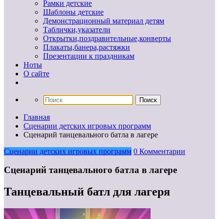
Рамки детские
Шаблоны детские
Демонстрационный материал детям
Таблички,указатели
Открытки,поздравительные,конверты
Плакаты,банера,растяжки
Презентации к праздникам
Ноты
О сайте
Главная
Сценарии детских игровых программ
Сценарий танцевального батла в лагере
Сценарии детских игровых программ
0 Комментарии
Сценарий танцевального батла в лагере
Танцевальный батл для лагеря