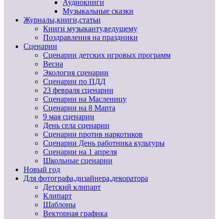
Аудиокниги
Музыкальные сказки
Журналы,книги,статьи
Книги музыканту,ведущему
Поздравления на праздники
Сценарии
Сценарии детских игровых программ
Весна
Экология сценарии
Сценарии по ПДД
23 февраля сценарии
Сценарии на Масленицу
Сценарии на 8 Марта
9 мая сценарии
День села сценарии
Сценарии против наркотиков
Сценарии День работника культуры
Сценарии на 1 апреля
Школьные сценарии
Новый год
Для фотографа,дизайнера,декоратора
Детский клипарт
Клипарт
Шаблоны
Векторная графика