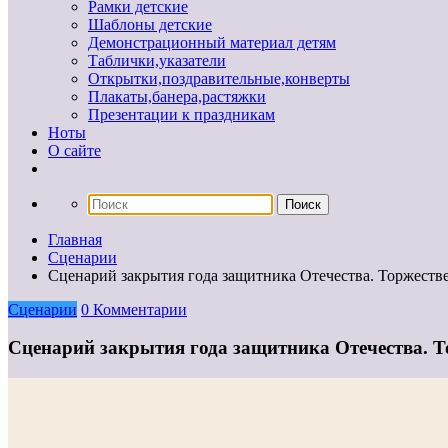
Рамки детские
Шаблоны детские
Демонстрационный материал детям
Таблички,указатели
Открытки,поздравительные,конверты
Плакаты,банера,растяжки
Презентации к праздникам
Ноты
О сайте
Главная
Сценарии
Сценарий закрытия года защитника Отечества. Торжеств
Сценарии
0 Комментарии
Сценарий закрытия года защитника Отечества. Т