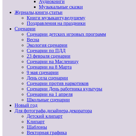
Аудиокниги
Музыкальные сказки
Журналы,книги,статьи
Книги музыканту,ведущему
Поздравления на праздники
Сценарии
Сценарии детских игровых программ
Весна
Экология сценарии
Сценарии по ПДД
23 февраля сценарии
Сценарии на Масленицу
Сценарии на 8 Марта
9 мая сценарии
День села сценарии
Сценарии против наркотиков
Сценарии День работника культуры
Сценарии на 1 апреля
Школьные сценарии
Новый год
Для фотографа,дизайнера,декоратора
Детский клипарт
Клипарт
Шаблоны
Векторная графика