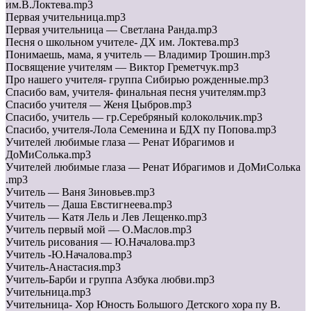
им.В.Локтева.mp3
Первая учительница.mp3
Первая учительница — Светлана Ранда.mp3
Песня о школьном учителе- ДХ им. Локтева.mp3
Понимаешь, мама, я учитель — Владимир Трошин.mp3
Посвящение учителям — Виктор Греметчук.mp3
Про нашего учителя- группа Сибирью рожденные.mp3
Спасибо вам, учителя- финальная песня учителям.mp3
Спасибо учителя — Женя Цыбров.mp3
Спасибо, учитель — гр.Серебряный колокольчик.mp3
Спасибо, учителя-Лола Семенина и БДХ пу Попова.mp3
Учителей любимые глаза — Ренат Ибрагимов и
ДоМиСолька.mp3
Учителей любимые глаза — Ренат Ибрагимов и ДоМиСолька
.mp3
Учитель — Ваня Зиновьев.mp3
Учитель — Даша Евстигнеева.mp3
Учитель — Катя Лель и Лев Лещенко.mp3
Учитель первый мой — О.Маслов.mp3
Учитель рисования — Ю.Началова.mp3
Учитель -Ю.Началова.mp3
Учитель-Анастасия.mp3
Учитель-Барби и группа Азбука любви.mp3
Учительница.mp3
Учительница- Хор Юность Большого Детского хора пу В.