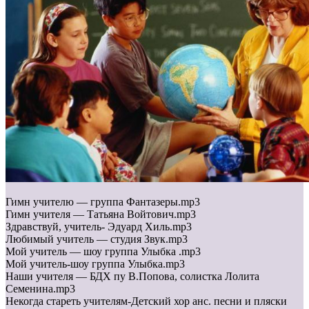
Гимн учителю — группа Фантазеры.mp3
Гимн учителя — Татьяна Войтович.mp3
Здравствуй, учитель- Эдуард Хиль.mp3
Любимый учитель — студия Звук.mp3
Мой учитель — шоу группа Улыбка .mp3
Мой учитель-шоу группа Улыбка.mp3
Наши учителя — БДХ пу В.Попова, солистка Лолита
Семенина.mp3
Некогда стареть учителям-Детский хор анс. песни и пляски