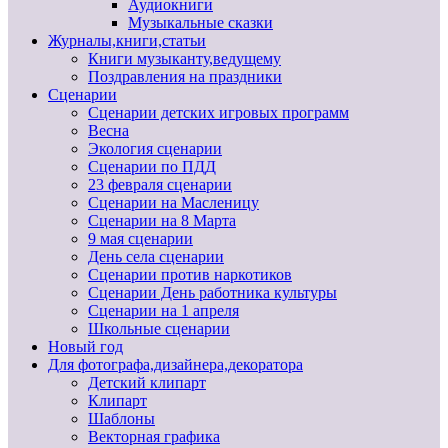
Аудиокниги
Музыкальные сказки
Журналы,книги,статьи
Книги музыканту,ведущему
Поздравления на праздники
Сценарии
Сценарии детских игровых программ
Весна
Экология сценарии
Сценарии по ПДД
23 февраля сценарии
Сценарии на Масленицу
Сценарии на 8 Марта
9 мая сценарии
День села сценарии
Сценарии против наркотиков
Сценарии День работника культуры
Сценарии на 1 апреля
Школьные сценарии
Новый год
Для фотографа,дизайнера,декоратора
Детский клипарт
Клипарт
Шаблоны
Векторная графика