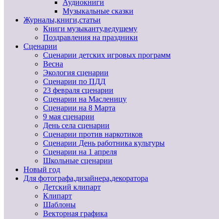
Аудиокниги
Музыкальные сказки
Журналы,книги,статьи
Книги музыканту,ведущему
Поздравления на праздники
Сценарии
Сценарии детских игровых программ
Весна
Экология сценарии
Сценарии по ПДД
23 февраля сценарии
Сценарии на Масленицу
Сценарии на 8 Марта
9 мая сценарии
День села сценарии
Сценарии против наркотиков
Сценарии День работника культуры
Сценарии на 1 апреля
Школьные сценарии
Новый год
Для фотографа,дизайнера,декоратора
Детский клипарт
Клипарт
Шаблоны
Векторная графика