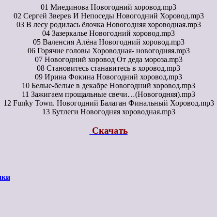
01 Миединова Новогодний хоровод.mp3
02 Сергей Зверев И Непоседы Новогодний Хоровод.mp3
03 В лесу родилась ёлочка Новогодняя хороводная.mp3
04 Зазеркалье Новогодний хоровод.mp3
05 Валенсия Алёна Новогодний хоровод.mp3
06 Горячие головы Хороводная- новогодняя.mp3
07 Новогодний хоровод От деда мороза.mp3
08 Становитесь станавитесь в хоровод.mp3
09 Ирина Фокина Новогодний хоровод.mp3
10 Белые-белые в декабре Новогодний хоровод.mp3
11 Зажигаем прощальные свечи…(Новогодняя).mp3
12 Funky Town. Новогодний Балаган Финальный Хоровод.mp3
13 Бутлеги Новогодняя хороводная.mp3
Скачать
ики