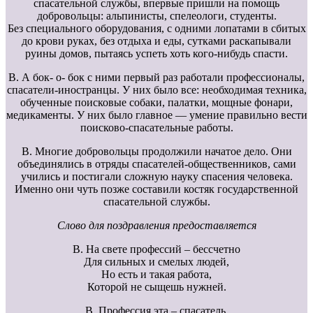
спасательной службы, впервые пришли на помощь
добровольцы: альпинисты, спелеологи, студенты.
Без специального оборудования, с одними лопатами в сбитых
до крови руках, без отдыха и еды, сутками раскапывали
руины домов, пытаясь успеть хоть кого-нибудь спасти.
В. А бок- о- бок с ними первый раз работали профессионалы,
спасатели-иностранцы. У них было все: необходимая техника,
обученные поисковые собаки, палатки, мощные фонари,
медикаменты. У них было главное — умение правильно вести
поисково-спасательные работы.
В. Многие добровольцы продолжили начатое дело. Они
объединялись в отряды спасателей-общественников, сами
учились и постигали сложную науку спасения человека.
Именно они чуть позже составили костяк государственной
спасательной службы.
Слово для поздравления предоставляется
В. На свете профессий – бессчетно
Для сильных и смелых людей,
Но есть и такая работа,
Которой не сыщешь нужней.
В. Профессия эта – спасатель,