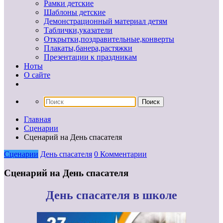
Рамки детские
Шаблоны детские
Демонстрационный материал детям
Таблички,указатели
Открытки,поздравительные,конверты
Плакаты,банера,растяжки
Презентации к праздникам
Ноты
О сайте
Главная
Сценарии
Сценарий на День спасателя
Сценарии
День спасателя
0 Комментарии
Сценарий на День спасателя
День спасателя в школе