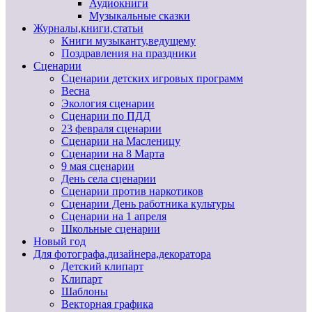
Аудиокниги
Музыкальные сказки
Журналы,книги,статьи
Книги музыканту,ведущему
Поздравления на праздники
Сценарии
Сценарии детских игровых программ
Весна
Экология сценарии
Сценарии по ПДД
23 февраля сценарии
Сценарии на Масленицу
Сценарии на 8 Марта
9 мая сценарии
День села сценарии
Сценарии против наркотиков
Сценарии День работника культуры
Сценарии на 1 апреля
Школьные сценарии
Новый год
Для фотографа,дизайнера,декоратора
Детский клипарт
Клипарт
Шаблоны
Векторная графика