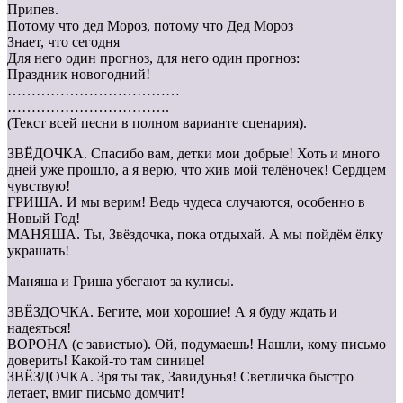
Припев.
Потому что дед Мороз, потому что Дед Мороз
Знает, что сегодня
Для него один прогноз, для него один прогноз:
Праздник новогодний!
………………………………
…………………………….
(Текст всей песни в полном варианте сценария).
ЗВЁДОЧКА. Спасибо вам, детки мои добрые! Хоть и много
дней уже прошло, а я верю, что жив мой телёночек! Сердцем
чувствую!
ГРИША. И мы верим! Ведь чудеса случаются, особенно в
Новый Год!
МАНЯША. Ты, Звёздочка, пока отдыхай. А мы пойдём ёлку
украшать!
Маняша и Гриша убегают за кулисы.
ЗВЁЗДОЧКА. Бегите, мои хорошие! А я буду ждать и
надеяться!
ВОРОНА (с завистью). Ой, подумаешь! Нашли, кому письмо
доверить! Какой-то там синице!
ЗВЁЗДОЧКА. Зря ты так, Завидунья! Светличка быстро
летает, вмиг письмо домчит!