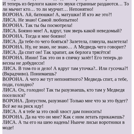
И теперь из берлоги какие-то звуки странные раздаются… То
ли мычит кто… то ли мурчит… Непонятно!
ВОРОНА. Ай, батюшки! А, матушки! И кто же это?!
ЛИСА. Не знаю! Самой любопытно!
ВОРОНА. Так ты бы посмотрела!
ЛИСА. Боязно мне! А, вдруг, там зверь какой неведомый?
ВОРОНА. Тогда и мне боязно!
ЛИСА. Да тебе-то чего бояться? Залетела, глянула, вылетела!
ВОРОНА. Ну, не знаю, не знаю… А Медведь чего говорит?
ЛИСА. Да спит он! Так храпит, аж берлога трясётся!
ВОРОНА. Ииии! Так это он в спячку залёг! Его теперь до
весны не добудисси!
ЛИСА. В том-то и дело! А вдруг там уточка?.. Или гусочка?!
(Вкрадчиво). Понимаешь?
ВОРОНА. А чего же тут непонятного? Медведь спит, а тебе,
поди, голодно?
ЛИСА. Ох, голодно! Так ты разузнаешь, кто там у Медведя
поселился?
ВОРОНА. Допустим, разузнаю! Только мне что за это будет?
Всё же на риск иду!
ЛИСА. А я тебе за это свой хвост дам поносить!
ВОРОНА. Да на что он мне? Как с ним летать прикажешь?
ЛИСА. А ты его на шею надень! Нынче лисьи воротники в
моде!