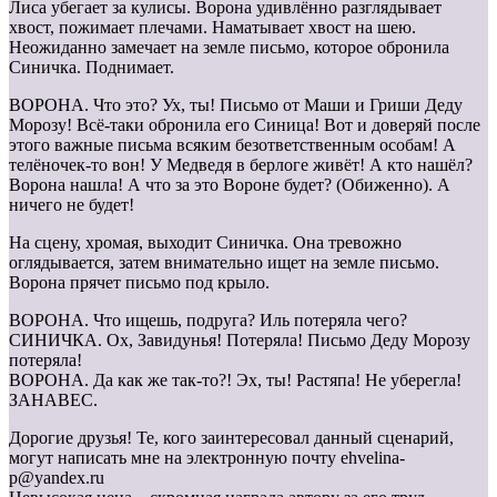
Лиса убегает за кулисы. Ворона удивлённо разглядывает
хвост, пожимает плечами. Наматывает хвост на шею.
Неожиданно замечает на земле письмо, которое обронила
Синичка. Поднимает.
ВОРОНА. Что это? Ух, ты! Письмо от Маши и Гриши Деду
Морозу! Всё-таки обронила его Синица! Вот и доверяй после
этого важные письма всяким безответственным особам! А
телёночек-то вон! У Медведя в берлоге живёт! А кто нашёл?
Ворона нашла! А что за это Вороне будет? (Обиженно). А
ничего не будет!
На сцену, хромая, выходит Синичка. Она тревожно
оглядывается, затем внимательно ищет на земле письмо.
Ворона прячет письмо под крыло.
ВОРОНА. Что ищешь, подруга? Иль потеряла чего?
СИНИЧКА. Ох, Завидунья! Потеряла! Письмо Деду Морозу
потеряла!
ВОРОНА. Да как же так-то?! Эх, ты! Растяпа! Не уберегла!
ЗАНАВЕС.
Дорогие друзья! Те, кого заинтересовал данный сценарий,
могут написать мне на электронную почту ehvelina-
p@yandex.ru