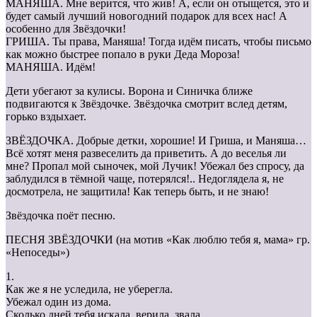
МАНЯША. Мне верится, что жив! А, если он отыщется, это и
будет самый лучший новогодний подарок для всех нас! А
особенно для Звёздочки!
ГРИША. Ты права, Маняша! Тогда идём писать, чтобы письмо
как можно быстрее попало в руки Деда Мороза!
МАНЯША. Идём!
Дети убегают за кулисы. Ворона и Синичка ближе
подвигаются к Звёздочке. Звёздочка смотрит вслед детям,
горько вздыхает.
ЗВЁЗДОЧКА. Добрые детки, хорошие! И Гриша, и Маняша…
Всё хотят меня развеселить да приветить. А до веселья ли
мне? Пропал мой сыночек, мой Лучик! Убежал без спросу, да
заблудился в тёмной чаще, потерялся!.. Недоглядела я, не
досмотрела, не защитила! Как теперь быть, и не знаю!
Звёздочка поёт песню.
ПЕСНЯ ЗВЁЗДОЧКИ (на мотив «Как люблю тебя я, мама» гр.
«Непоседы»)
1.
Как же я не уследила, не уберегла.
Убежал один из дома.
Сколько дней тебя искала, верила, звала.