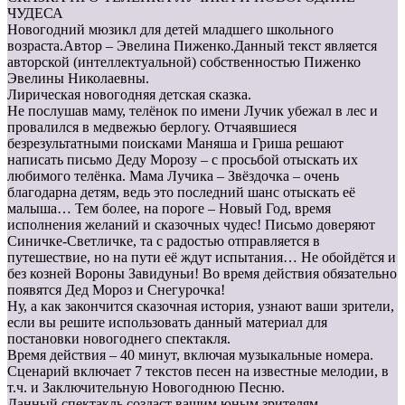
ЧУДЕСА
Новогодний мюзикл для детей младшего школьного
возраста.Автор – Эвелина Пиженко.Данный текст является
авторской (интеллектуальной) собственностью Пиженко
Эвелины Николаевны.
Лирическая новогодняя детская сказка.
Не послушав маму, телёнок по имени Лучик убежал в лес и
провалился в медвежью берлогу. Отчаявшиеся
безрезультатными поисками Маняша и Гриша решают
написать письмо Деду Морозу – с просьбой отыскать их
любимого телёнка. Мама Лучика – Звёздочка – очень
благодарна детям, ведь это последний шанс отыскать её
малыша… Тем более, на пороге – Новый Год, время
исполнения желаний и сказочных чудес! Письмо доверяют
Синичке-Светличке, та с радостью отправляется в
путешествие, но на пути её ждут испытания… Не обойдётся и
без козней Вороны Завидуньи! Во время действия обязательно
появятся Дед Мороз и Снегурочка!
Ну, а как закончится сказочная история, узнают ваши зрители,
если вы решите использовать данный материал для
постановки новогоднего спектакля.
Время действия – 40 минут, включая музыкальные номера.
Сценарий включает 7 текстов песен на известные мелодии, в
т.ч. и Заключительную Новогоднюю Песню.
Данный спектакль создаст вашим юным зрителям