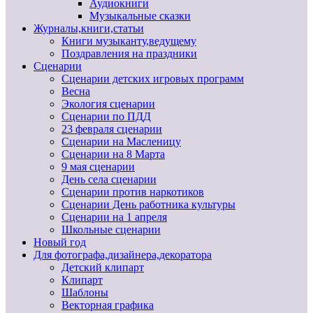
Аудиокниги
Музыкальные сказки
Журналы,книги,статьи
Книги музыканту,ведущему
Поздравления на праздники
Сценарии
Сценарии детских игровых программ
Весна
Экология сценарии
Сценарии по ПДД
23 февраля сценарии
Сценарии на Масленицу
Сценарии на 8 Марта
9 мая сценарии
День села сценарии
Сценарии против наркотиков
Сценарии День работника культуры
Сценарии на 1 апреля
Школьные сценарии
Новый год
Для фотографа,дизайнера,декоратора
Детский клипарт
Клипарт
Шаблоны
Векторная графика