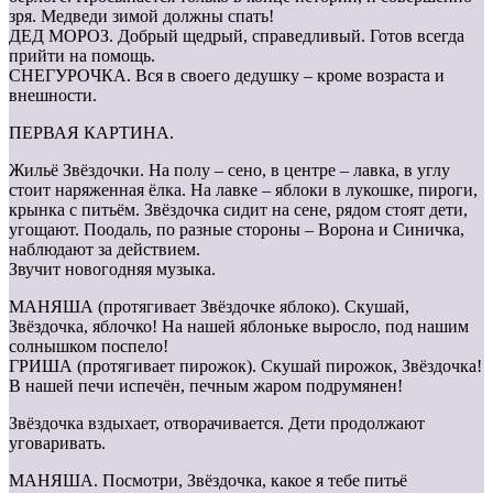
зря. Медведи зимой должны спать!
ДЕД МОРОЗ. Добрый щедрый, справедливый. Готов всегда
прийти на помощь.
СНЕГУРОЧКА. Вся в своего дедушку – кроме возраста и
внешности.
ПЕРВАЯ КАРТИНА.
Жильё Звёздочки. На полу – сено, в центре – лавка, в углу
стоит наряженная ёлка. На лавке – яблоки в лукошке, пироги,
крынка с питьём. Звёздочка сидит на сене, рядом стоят дети,
угощают. Поодаль, по разные стороны – Ворона и Синичка,
наблюдают за действием.
Звучит новогодняя музыка.
МАНЯША (протягивает Звёздочке яблоко). Скушай,
Звёздочка, яблочко! На нашей яблоньке выросло, под нашим
солнышком поспело!
ГРИША (протягивает пирожок). Скушай пирожок, Звёздочка!
В нашей печи испечён, печным жаром подрумянен!
Звёздочка вздыхает, отворачивается. Дети продолжают
уговаривать.
МАНЯША. Посмотри, Звёздочка, какое я тебе питьё