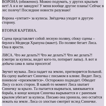
ВОРОНА (обиженно). Можно подумать, у других крыльев
нет! А я и не завидую! У меня вообще другие планы! Сейчас в
лес полечу! Последние новости разузнаю!
Ворона «улетает» за кулисы. Звёздочка уходит в другую
сторону.
ВТОРАЯ КАРТИНА.
Сцена представляет собой лесную поляну, сбоку сцены –
берлога Медведя Храпуна (макет). По поляне бегает Лиса.
Она в ярости.
ЛИСА. Что же делать?! Что же делать?! Что же делать?!
(смотри за кулисы, видит кого-то, потирает лапы). А вот и
добыча сама в лапы просится!
Звучит музыка. Лиса падает на землю, притворяется больной.
На сцену выбегает Синичка с письмом в клюве. Видит Лису,
поневоле «приземляется». Осторожно подходит. Обходит
Лису со всех сторон. В какой-то момент Лиса хватает
Синичку за крыло. Та пытается вырваться, завязывается
борьба, в конце концов Синичка вырывается и с раненым
крылом убегает за кулисы. Письмо она уронила, оно остаётся
лежать на земле. Лиса со злостью смотрит вслед Синичке.