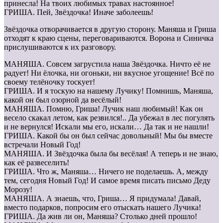
принесла! На твоих любимых травах настоянное!
ГРИША. Пей, Звёздочка! Иначе заболеешь!
Звёздочка отворачивается в другую сторону. Маняша и Гриша
отходят к краю сцены, переговариваются. Ворона и Синичка
прислушиваются к их разговору.
МАНЯША. Совсем загрустила наша Звёздочка. Ничто её не
радует! Ни ёлочка, ни огоньки, ни вкусное угощение! Всё по
своему телёночку тоскует!
ГРИША. И я тоскую на нашему Лучику! Помнишь, Маняша,
какой он был озорной да весёлый!
МАНЯША. Помню, Гриша! Лучик наш любимый! Как он
весело скакал летом, как резвился!.. Да убежал в лес погулять
и не вернулся! Искали мы его, искали… Да так и не нашли!
ГРИША. Какой бы он был сейчас довольный! Мы бы вместе
встречали Новый Год!
МАНЯША. И Звёздочка была бы весёлая! А теперь и не знаю,
как её развеселить!
ГРИША. Что ж, Маняша… Ничего не поделаешь. А, между
тем, сегодня Новый Год! И самое время писать письмо Деду
Морозу!
МАНЯША. А знаешь, что, Гриша… Я придумала! Давай,
вместо подарков, попросим его отыскать нашего Лучика!
ГРИША. Да жив ли он, Маняша? Столько дней прошло!