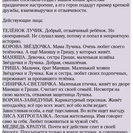
праздничное настроение, а его герои подадут пример крепкой
дружбы, взаимовыручки и отзывчивости.
Действующие лица:
ТЕЛЁНОК ЛУЧИК. Добрый, отзывчивый ребёнок. Но
своенравный. Не слушал маму, потому и попал в неприятную
историю.
КОРОВА ЗВЁЗДОЧКА. Мама Лучика. Очень любит своего
телёночка. А ещё Маняшу и Гришу, у которых живёт.
МАНЯША. Девочка, сестра Гриши, маленькая хозяйка
Звёздочки и Лучика. Добрая, смышлёная.
ГРИША. Мальчик, брат Маняши. Маленький хозяин
Звёздочки и Лучика. Как и сестра, любит своих подопечных,
переживает за пропавшего телёнка.
СИНИЧКА-СВЕТЛИЧКА. Маленькая птичка, живёт во дворе
Маняши и Гриши. Считает их своей семьёй. Несмотря на
свою малость, отважная защитница Лучика.
ВОРОНА-ЗАВИДУНЬЯ. Карикатурный персонаж. Живёт
неподалёку, всё про всех знает, всё обо всём ведает.
Завистливая особа, а ещё тщеславная. Во всём ищет выгоду.
ЛИСА ХИТРОГЛАЗКА. Лесная жительница. Имя говорит
само за себя. Любит поживиться за чужой счёт.
МЕДВЕДЬ ХРАПУН. Почти всё действие спит в своей
берлоге. Просыпается только в конце истории, и совершенно