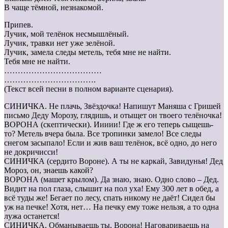
В чаще тёмной, незнакомой.
Припев.
Лучик, мой телёнок несмышлёный.
Лучик, травки нет уже зелёной.
Лучик, замела следы метель, тебя мне не найти.
Тебя мне не найти.
………………………………
…………………………….
(Текст всей песни в полном варианте сценария).
СИНИЧКА. Не плачь, Звёздочка! Напишут Маняша с Гришей
письмо Деду Морозу, глядишь, и отыщет он твоего телёночка!
ВОРОНА (скептически). Иииии! Где ж его теперь сыщешь-
то? Метель вчера была. Все тропинки замело! Все следы
снегом засыпало! Если и жив ваш телёнок, всё одно, до него
не докричисси!
СИНИЧКА (сердито Вороне). А ты не каркай, Завидунья! Дед
Мороз, он, знаешь какой?
ВОРОНА (машет крылом). Да знаю, знаю. Одно слово – Дед.
Видит на пол глаза, слышит на пол уха! Ему 300 лет в обед, а
всё туды же! Бегает по лесу, спать никому не даёт! Сидел бы
уж на печке! Хотя, нет… На печку ему тоже нельзя, а то одна
лужа останется!
СИНИЧКА. Обманываешь ты, Ворона! Наговариваешь на