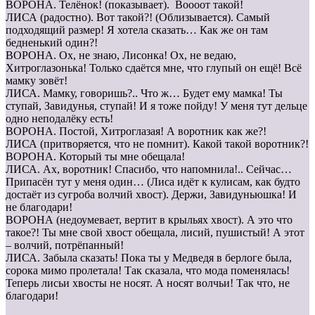
ВОРОНА. Телёнок! (показывает). Воооот такой!
ЛИСА (радостно). Вот такой?! (Облизывается). Самый
подходящий размер! Я хотела сказать… Как же он там
бедненький один?!
ВОРОНА. Ох, не знаю, Лисонка! Ох, не ведаю,
Хитроглазонька! Только сдаётся мне, что глупый он ещё! Всё
мамку зовёт!
ЛИСА. Мамку, говоришь?.. Что ж… Будет ему мамка! Ты
ступай, Завидунья, ступай! И я тоже пойду! У меня тут дельце
одно неподалёку есть!
ВОРОНА. Постой, Хитроглазая! А воротник как же?!
ЛИСА (притворяется, что не помнит). Какой такой воротник?!
ВОРОНА. Который ты мне обещала!
ЛИСА. Ах, воротник! Спасибо, что напомнила!.. Сейчас…
Припасён тут у меня один… (Лиса идёт к кулисам, как будто
достаёт из сугроба волчий хвост). Держи, Завидуньюшка! И
не благодари!
ВОРОНА (недоумевает, вертит в крыльях хвост). А это что
такое?! Ты мне свой хвост обещала, лисий, пушистый! А этот
– волчий, потрёпанный!
ЛИСА. Забыла сказать! Пока ты у Медведя в берлоге была,
сорока мимо пролетала! Так сказала, что мода поменялась!
Теперь лисьи хвосты не носят. А носят волчьи! Так что, не
благодари!