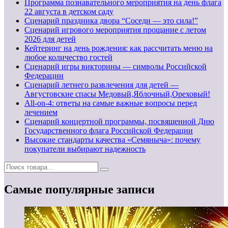
Программа познавательного мероприятия на день флага
22 августа в детском саду
Сценарий праздника двора “Соседи — это сила!”
Сценарий игрового мероприятия прощание с летом
2026 для детей
Кейтеринг на день рождения: как рассчитать меню на
любое количество гостей
Сценарий игры викторины — символы Российской
Федерации
Сценарий летнего развлечения для детей —
Августовские спасы Медовый,Яблочный,Ореховый!
All-on-4: ответы на самые важные вопросы перед
лечением
Сценарий концертной программы, посвященной Дню
Государственного флага Российской Федерации
Высокие стандарты качества «Семяныча»: почему
покупатели выбирают надежность
Самые популярные записи