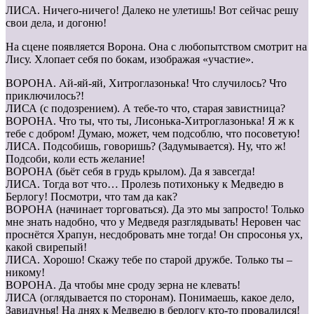
ЛИСА. Ничего-ничего! Далеко не улетишь! Вот сейчас решу
свои дела, и догоню!
На сцене появляется Ворона. Она с любопытством смотрит на
Лису. Хлопает себя по бокам, изображая «участие».
ВОРОНА. Ай-яй-яй, Хитроглазонька! Что случилось? Что
приключилось?!
ЛИСА (с подозрением). А тебе-то что, старая завистница?
ВОРОНА. Что ты, что ты, Лисонька-Хитроглазонька! Я ж к
тебе с добром! Думаю, может, чем подсоблю, что посоветую!
ЛИСА. Подсобишь, говоришь? (Задумывается). Ну, что ж!
Подсоби, коли есть желание!
ВОРОНА (бьёт себя в грудь крылом). Да я завсегда!
ЛИСА. Тогда вот что… Пролезь потихоньку к Медведю в
Берлогу! Посмотри, что там да как?
ВОРОНА (начинает торговаться). Да это мы запросто! Только
мне знать надобно, что у Медведя разглядывать! Неровен час
проснётся Храпун, несдобровать мне тогда! Он спросонья ух,
какой свирепый!
ЛИСА. Хорошо! Скажу тебе по старой дружбе. Только ты –
никому!
ВОРОНА. Да чтобы мне сроду зерна не клевать!
ЛИСА (оглядывается по сторонам). Понимаешь, какое дело,
Завидунья! На днях к Медведю в берлогу кто-то провалился!