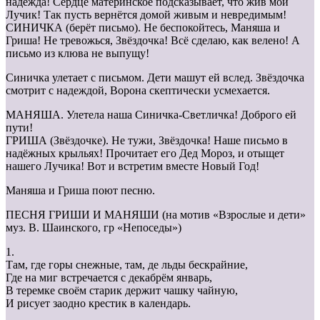
надежда! Сердце материнское подсказывает, что жив мой
Лучик! Так пусть вернётся домой живым и невредимым!
СИНИЧКА (берёт письмо). Не беспокойтесь, Маняша и
Гриша! Не тревожься, Звёздочка! Всё сделаю, как велено! А
письмо из клюва не выпущу!
Синичка улетает с письмом. Дети машут ей вслед. Звёздочка
смотрит с надеждой, Ворона скептически усмехается.
МАНЯША. Улетела наша Синичка-Светличка! Доброго ей
пути!
ГРИША (Звёздочке). Не тужи, Звёздочка! Наше письмо в
надёжных крыльях! Прочитает его Дед Мороз, и отыщет
нашего Лучика! Вот и встретим вместе Новый Год!
Маняша и Гриша поют песню.
ПЕСНЯ ГРИШИ И МАНЯШИ (на мотив «Взрослые и дети»
муз. В. Шаинского, гр «Непоседы»)
1.
Там, где горы снежные, там, де льды бескрайние,
Где на миг встречается с декабрём январь,
В теремке своём старик держит чашку чайную,
И рисует заодно крестик в календарь.