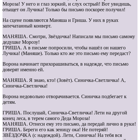
Мороза! У него и глаз зоркий, и слух острый! Вот увидишь,
отыщет он Лучика! Только бы письмо поскорее получил!
На сцене появляются Маняша и Гриша. У них в руках
запечатанный конверт.
МАНЯША. Смотри, Звёздочка! Написали мы письмо самому
дедушке Морозу!
ГРИША. А в письме попросили, чтобы нашёл он нашего
Лучика! (Маняше). Только кто же это письмо ему передаст?
Ворона начинает прихорашиваться, в надежде, что письмо
доверят именно ей.
МАНЯША. Я знаю, кто! (Зовёт). Синичка-Светличка! А,
Синичка-Светличка!
Ворона недовольно отворачивается. Синичка подбегает к
детям.
ГРИША. Послушай, Синичка-Светличка! Лети на другой
конец леса, в терем самого Деда Мороза!
МАНЯША. Отнеси ему это письмо, да передай лично в руки!
ГРИША. Береги его как зеницу ока! Не потеряй!
ЗВЁЗДОЧКА (с надеждой). Лети, Синичка! На тебя вся