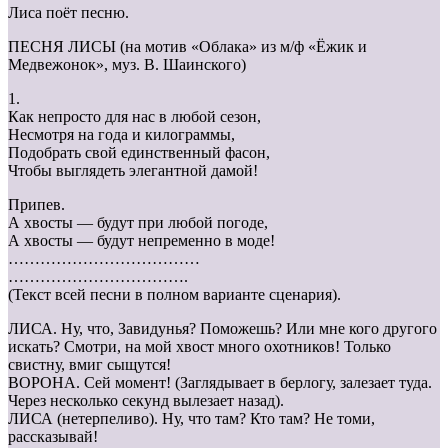
Лиса поёт песню.
ПЕСНЯ ЛИСЫ (на мотив «Облака» из м/ф «Ёжик и
Медвежонок», муз. В. Шаинского)
1.
Как непросто для нас в любой сезон,
Несмотря на года и килограммы,
Подобрать свой единственный фасон,
Чтобы выглядеть элегантной дамой!
Припев.
А хвосты — будут при любой погоде,
А хвосты — будут непременно в моде!
………………………………
…………………………….
(Текст всей песни в полном варианте сценария).
ЛИСА. Ну, что, Завидунья? Поможешь? Или мне кого другого
искать? Смотри, на мой хвост много охотников! Только
свистну, вмиг сыщутся!
ВОРОНА. Сей момент! (Заглядывает в берлогу, залезает туда.
Через несколько секунд вылезает назад).
ЛИСА (нетерпеливо). Ну, что там? Кто там? Не томи,
рассказывай!