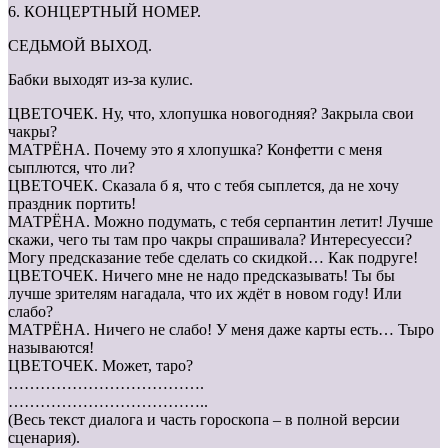
6. КОНЦЕРТНЫЙ НОМЕР.
СЕДЬМОЙ ВЫХОД.
Бабки выходят из-за кулис.
ЦВЕТОЧЕК. Ну, что, хлопушка новогодняя? Закрыла свои
чакры?
МАТРЁНА. Почему это я хлопушка? Конфетти с меня
сыплются, что ли?
ЦВЕТОЧЕК. Сказала б я, что с тебя сыплется, да не хочу
праздник портить!
МАТРЁНА. Можно подумать, с тебя серпантин летит! Лучше
скажи, чего ты там про чакры спрашивала? Интересуесси?
Могу предсказание тебе сделать со скидкой… Как подруге!
ЦВЕТОЧЕК. Ничего мне не надо предсказывать! Ты бы
лучше зрителям нагадала, что их ждёт в новом году! Или
слабо?
МАТРЁНА. Ничего не слабо! У меня даже карты есть… Тыро
называются!
ЦВЕТОЧЕК. Может, таро?
……………………………….
………………………………..
(Весь текст диалога и часть гороскопа – в полной версии
сценария).