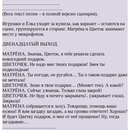
……………………………….
…………………………………
(Весь текст песни – в полной версии сценария).
Игрушки и Ёлка уходят за кулисы, как вариант – остаются на
сцене, группируются в стороне. Матрёна и Цветок занимают
место у микрофонов.
ДВЕНАДЦАТЫЙ ВЫХОД.
МАТРЁНА. Знаешь, Цветок, я тебе решила сделать
новогодний подарок.
ЦВЕТОЧЕК. Не надо мне твоих подарков! Змея ты
подколодная!
МАТРЁНА. Ты погоди, не ругайся… Ты о таком подарке даже
не мечтала!
ЦВЕТОЧЕК. Знаю я твои подарки… (Меняет тон). А какой?
МАТРЁНА. Сейчас узнаешь. Только глаза закрой!
ЦВЕТОЧЕК. Не буду я ничего закрывать!.. (закрывает глаза).
Закрыла!
МАТРЁНА (обращается к залу). Товарищи, помощь ваша
нужна! Я вам загадку загадаю, а вы громко ответите! Хорошо?
И будет Цветку подарок, и мне от неё прощение! Ну, тогда
загадываю…
……………………………..