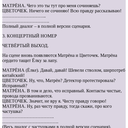
МАТРЁНА. Чего это ты тут про меня сочиняешь?
ЦВЕТОЧЕК. Ничего не сочиняю! Всю правду рассказываю!
………………………..
………………………….
Полный диалог – в полной версии сценария.
3. КОНЦЕРТНЫЙ НОМЕР
ЧЕТВЁРТЫЙ ВЫХОД.
На сцене вновь появляются Матрёна и Цветочек. Матрёна
сердито тащит Ёлку за лапу.
МАТРЁНА (Ёлке). Давай, давай! Шевели стволом, ширпотреб
китайский!
ЦВЕТОЧЕК. Ну, что, Матрён? Детектор протестировала?
Исправный?
МАТРЁНА. В том и дело, что исправный. Контакты чистые,
провода прозваниваются.
ЦВЕТОЧЕК. Значит, не вру я. Чисту правду говорю!
МАТРЁНА. Ну, раз чисту правду, тогда скажи, про кого
частушка?
…………………………….
……………………………….
(Весь диалог с частушками в полной версии сценария).