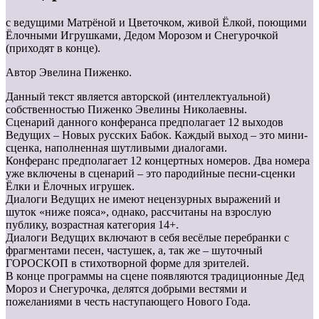
с ведущими Матрёной и Цветочком, живой Ёлкой, поющими
Ёлочными Игрушками, Дедом Морозом и Снегурочкой
(приходят в конце).
Автор Эвелина Пиженко.
Данный текст является авторской (интеллектуальной)
собственностью Пиженко Эвелины Николаевны.
Сценарий данного конферанса предполагает 12 выходов
Ведущих – Новых русских Бабок. Каждый выход – это мини-
сценка, наполненная шутливыми диалогами.
Конферанс предполагает 12 концертных номеров. Два номера
уже включены в сценарий – это пародийные песни-сценки
Ёлки и Ёлочных игрушек.
Диалоги Ведущих не имеют нецензурных выражений и
шуток «ниже пояса», однако, рассчитаны на взрослую
публику, возрастная категория 14+.
Диалоги Ведущих включают в себя весёлые перебранки с
фрагментами песен, частушек, а, так же – шуточный
ГОРОСКОП в стихотворной форме для зрителей.
В конце программы на сцене появляются традиционные Дед
Мороз и Снегурочка, делятся добрыми вестями и
пожеланиями в честь наступающего Нового Года.