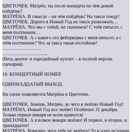
ЦВЕТОЧЕК. Матрён, ты после концерта на чём домой
пойдёшь?
МАТРЁНА. В смысле – на чём пойдёшь? На такси поеду!
ЦВЕТОЧЕК. Дорого в Новый Год на такси разъезжать…
МАТРЁНА. Что мы с тобой, не скинемся? С тебя пятьсот, с
меня полтинник…
ЦВЕТОЧЕК. А с какого это фейерверка с меня пятьсот, а с
тебя полтинник? Что за такса такая отстойная?
…………………….
………………………..
(Весь диалог и пародийный куплет – в полной версии
сценария).
10. КОНЦЕРТНЫЙ НОМЕР.
ОДИННАДЦАТЫЙ ВЫХОД.
На сцене появляются Матрёна и Цветочек.
ЦВЕТОЧЕК. Знаешь, Матрён, до чего я люблю Новый Год!
МАТРЁНА. Новый Год все любят! Особенно 31 декабря.
Только первое января не всем нравится!
ЦВЕТОЧЕК. А я всякое января люблю! И первое, и второе, и
тринадцатое!
МАТРЁНА. Конечно, чего тебе не любить! То в одну историю