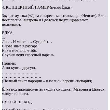
4. КОНЦЕРТНЫЙ НОМЕР (песня Ёлки)
Звучит музыка («Дым сигарет с ментолом, гр. «Ненси»). Ёлка
поёт песню. Матрёна и Цветочек подтанцовывают,
подпевают.
ЁЛКА.
1.
Лес… И метель… Сугробы…
Снова зима в разгаре.
Как я мечтала, чтобы
Срубил меня классный парень.
Припев:
А он купил другую,
………………………..
…………………………
(Полный текст пародии – в полной версии сценария).
Ёлка под аплодисменты уходит со сцены. Матрёна и Цветок
машут ей вслед.
ПЯТЫЙ ВЫХОД.