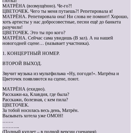
глотка!
МАТРЁНА (возмущённо). Че-го?!
ЦВЕТОЧЕК. Чего ты меня путаешь?! Репетировала я!
МАТРЁНА. Репетировала она! Ни слова не помнит! Хорошо,
хоть артисты у нас добросовестные, песни ещё до банкета
разучили!
ЦВЕТОЧЕК. Это ты про кого?
МАТРЁНА. Сейчас сама увидишь (В зал). А на нашей
новогодней сцене… (называет участника).
1. КОНЦЕРТНЫЙ НОМЕР.
ВТОРОЙ ВЫХОД.
Звучит музыка из мультфильма «Ну, погоди!». Матрёна и
Цветочек появляются на сцене, поют.
МАТРЁНА (ехидно).
Расскажи-ка, Клавдия, где была?
Расскажи, болезная, с кем пила?
ЦВЕТОЧЕК.
За тобой носилась весь день, Матрён.
Вызывать хотела уже ОМОН!
…….
………..
(Полный куплет – в полной версии сценария)