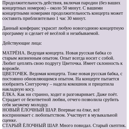
Продолжительность действия, включая пародии (без ваших
концертных номеров) – около 50 минут. С вашими
концертными номерами продолжительность концерта может
составить приблизительно 1 час 30 минут.
Данный конферанс украсит любую новогоднюю концертную
программу и сделает её весёлой и незабываемой.
Действующие лица:
МАТРЁНА. Ведущая концерта. Новая русская бабка со
старым жизненным опытом. Опыт всегда носит с собой.
Любит цеплять свою подругу Цветочка. Имеет склонность к
ворожбе.
ЦВЕТОЧЕК. Ведомая концерта. Тоже новая русская бабка, с
постоянно обновляющимся опытом. На концерте пытается
изобразить Снегурочку – надела кокошник и прицепила
накладную косу.
ЁЛКА. Как ни странно, ходит и разговаривает. Даже поёт.
Страдает от безответной любви, отчего позволила срубить
себя заезжему молодцу.
НОВЫЙ ЁЛОЧНЫЙ ШАР. Впервые на ёлке, всё
воспринимает с любопытством. Участвует в музыкальной
сценке.
СТАРЫЙ ЁЛОЧНЫЙ ШАР. Много повидал. Старый скептик.