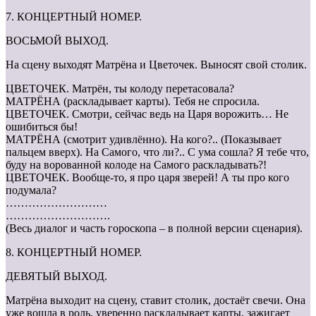
7. КОНЦЕРТНЫЙ НОМЕР.
ВОСЬМОЙ ВЫХОД.
На сцену выходят Матрёна и Цветочек. Выносят свой столик.
ЦВЕТОЧЕК. Матрён, ты колоду перетасовала?
МАТРЁНА (раскладывает карты). Тебя не спросила.
ЦВЕТОЧЕК. Смотри, сейчас ведь на Царя ворожить… Не
ошибиться бы!
МАТРЁНА (смотрит удивлённо). На кого?.. (Показывает
пальцем вверх). На Самого, что ли?.. С ума сошла? Я тебе что,
буду на ворованной колоде на Самого раскладывать?!
ЦВЕТОЧЕК. Вообще-то, я про царя зверей! А ты про кого
подумала?
………………………
……………………….
(Весь диалог и часть гороскопа – в полной версии сценария).
8. КОНЦЕРТНЫЙ НОМЕР.
ДЕВЯТЫЙ ВЫХОД.
Матрёна выходит на сцену, ставит столик, достаёт свечи. Она
уже вошла в роль, уверенно раскладывает карты, зажигает