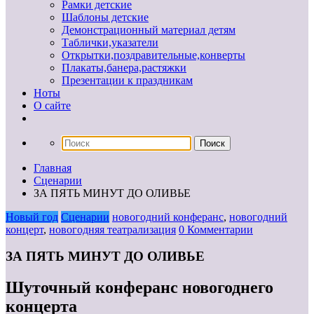
Рамки детские
Шаблоны детские
Демонстрационный материал детям
Таблички,указатели
Открытки,поздравительные,конверты
Плакаты,банера,растяжки
Презентации к праздникам
Ноты
О сайте
Главная
Сценарии
ЗА ПЯТЬ МИНУТ ДО ОЛИВЬЕ
Новый год
Сценарии
новогодний конферанс
,
новогодний
концерт
,
новогодняя театрализация
0 Комментарии
ЗА ПЯТЬ МИНУТ ДО ОЛИВЬЕ
Шуточный конферанс новогоднего
концерта