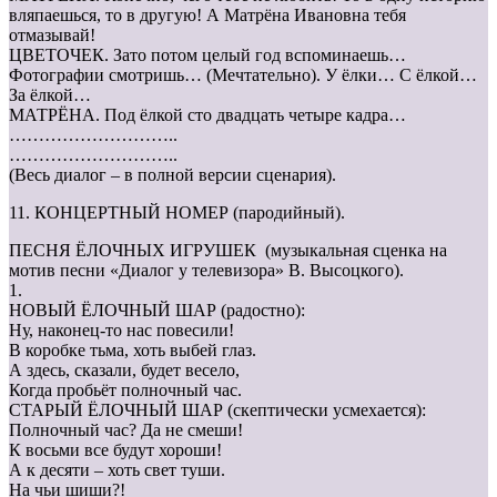
вляпаешься, то в другую! А Матрёна Ивановна тебя
отмазывай!
ЦВЕТОЧЕК. Зато потом целый год вспоминаешь…
Фотографии смотришь… (Мечтательно). У ёлки… С ёлкой…
За ёлкой…
МАТРЁНА. Под ёлкой сто двадцать четыре кадра…
………………………..
………………………..
(Весь диалог – в полной версии сценария).
11. КОНЦЕРТНЫЙ НОМЕР (пародийный).
ПЕСНЯ ЁЛОЧНЫХ ИГРУШЕК (музыкальная сценка на
мотив песни «Диалог у телевизора» В. Высоцкого).
1.
НОВЫЙ ЁЛОЧНЫЙ ШАР (радостно):
Ну, наконец-то нас повесили!
В коробке тьма, хоть выбей глаз.
А здесь, сказали, будет весело,
Когда пробьёт полночный час.
СТАРЫЙ ЁЛОЧНЫЙ ШАР (скептически усмехается):
Полночный час? Да не смеши!
К восьми все будут хороши!
А к десяти – хоть свет туши.
На чьи шиши?!