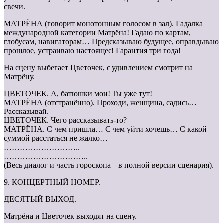
свечи.
МАТРЁНА (говорит монотонным голосом в зал). Гадалка
международной категории Матрёна! Гадаю по картам,
глобусам, навигаторам… Предсказываю будущее, оправдываю
прошлое, устраиваю настоящее! Гарантия три года!
На сцену выбегает Цветочек, с удивлением смотрит на
Матрёну.
ЦВЕТОЧЕК. А, батюшки мои! Ты уже тут!
МАТРЁНА (отстранённо). Проходи, женщина, садись…
Рассказывай.
ЦВЕТОЧЕК. Чего рассказывать-то?
МАТРЁНА. С чем пришла… С чем уйти хочешь… С какой
суммой расстаться не жалко…
………………………..
…………………………..
(Весь диалог и часть гороскопа – в полной версии сценария).
9. КОНЦЕРТНЫЙ НОМЕР.
ДЕСЯТЫЙ ВЫХОД.
Матрёна и Цветочек выходят на сцену.