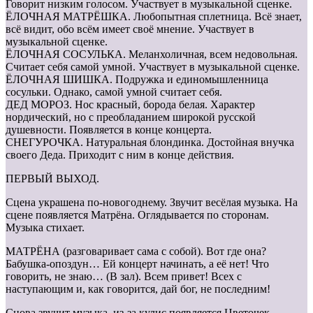
Говорит низким голосом. Участвует в музыкальной сценке.
ЁЛОЧНАЯ МАТРЁШКА. Любопытная сплетница. Всё знает,
всё видит, обо всём имеет своё мнение. Участвует в
музыкальной сценке.
ЁЛОЧНАЯ СОСУЛЬКА. Меланхоличная, всем недовольная.
Считает себя самой умной. Участвует в музыкальной сценке.
ЁЛОЧНАЯ ШИШКА. Подружка и единомышленница
сосульки. Однако, самой умной считает себя.
ДЕД МОРОЗ. Нос красный, борода белая. Характер
нордический, но с преобладанием широкой русской
душевности. Появляется в конце концерта.
СНЕГУРОЧКА. Натуральная блондинка. Достойная внучка
своего Деда. Приходит с ним в конце действия.
ПЕРВЫЙ ВЫХОД.
Сцена украшена по-новогоднему. Звучит весёлая музыка. На
сцене появляется Матрёна. Оглядывается по сторонам.
Музыка стихает.
МАТРЁНА (разговаривает сама с собой). Вот где она?
Бабушка-опоздун… Ей концерт начинать, а её нет! Что
говорить, не знаю… (В зал). Всем привет! Всех с
наступающим и, как говорится, дай бог, не последним!
Снова звучит музыка, из-за кулис появляется Цветочек.