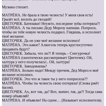
Музыка стихает.
МАТРЁНА. Не брала я твою челюсть! У меня своя есть!
Грызёт всё, вплоть до гвоздей!
ЦВЕТОЧЕК. Батюшки! Неужто, последние зубы потеряла?!
МАТРЁНА. А ты письмо Деду Морозу напиши. Попроси,
чтобы он тебе новую челюсть подарил. Глядишь, и исполнит
твоё желание.
ЦВЕТОЧЕК. Да он уже моё желание исполнил!
МАТРЁНА. Это какое? Алкоголь теперь круглосуточно
продавать будут?
ЦВЕТОЧЕК. Забыла, что ли?! Я теперь – Снегурочка!
МАТРЁНА (скептически рассматривает Цветочек). Ой,
халтура у него получилась!.. Ой, халтура!
ЦВЕТОЧЕК. Завидоваешь?
МАТРЁНА. Больно надо! Между прочим, Дед Мороз и моё
желание исполнил.
ЦВЕТОЧЕК. Это что ж такое ты у него попросила??
МАТРЁНА. Чтобы ты челюсть свою потеряла! (Снова ржёт
басом).
ЦВЕТОЧЕК. Ах, вот так, да? Вот, значит, так, да?! Тогда сама
номер объявляй!
МАТРЁНА. И объявлю! На сцене… (Называет исполнителя).