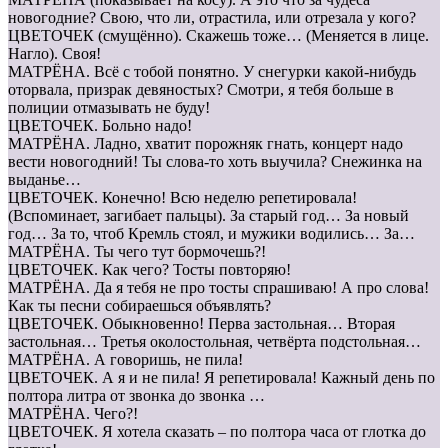
новогодние? Свою, что ли, отрастила, или отрезала у кого?
ЦВЕТОЧЕК (смущённо). Скажешь тоже… (Меняется в лице.
Нагло). Своя!
МАТРЁНА. Всё с тобой понятно. У снегурки какой-нибудь
оторвала, призрак девяностых? Смотри, я тебя больше в
полиции отмазывать не буду!
ЦВЕТОЧЕК. Больно надо!
МАТРЁНА. Ладно, хватит порожняк гнать, концерт надо
вести новогодний! Ты слова-то хоть выучила? Снежинка на
выданье…
ЦВЕТОЧЕК. Конечно! Всю неделю репетировала!
(Вспоминает, загибает пальцы). За старый год… За новый
год… За то, чтоб Кремль стоял, и мужики водились… За…
МАТРЁНА. Ты чего тут бормочешь?!
ЦВЕТОЧЕК. Как чего? Тосты повторяю!
МАТРЁНА. Да я тебя не про тосты спрашиваю! А про слова!
Как ты песни собираешься объявлять?
ЦВЕТОЧЕК. Обыкновенно! Перва застольная… Вторая
застольная… Третья околостольная, четвёрта подстольная…
МАТРЁНА. А говоришь, не пила!
ЦВЕТОЧЕК. А я и не пила! Я репетировала! Кажный день по
полтора литра от звонка до звонка …
МАТРЁНА. Чего?!
ЦВЕТОЧЕК. Я хотела сказать – по полтора часа от глотка до