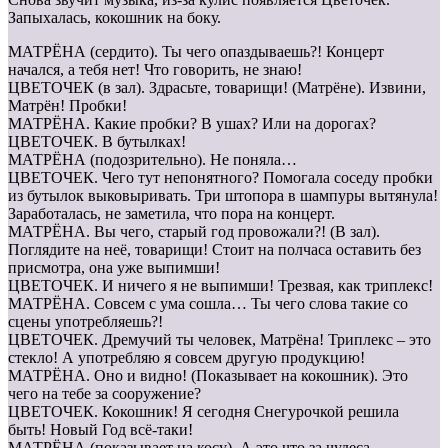
Запыхалась, кокошник на боку.
МАТРЁНА (сердито). Ты чего опаздываешь?! Концерт
начался, а тебя нет! Что говорить, не знаю!
ЦВЕТОЧЕК (в зал). Здрасьте, товарищи! (Матрёне). Извини,
Матрён! Пробки!
МАТРЁНА. Какие пробки? В ушах? Или на дорогах?
ЦВЕТОЧЕК. В бутылках!
МАТРЁНА (подозрительно). Не поняла…
ЦВЕТОЧЕК. Чего тут непонятного? Помогала соседу пробки
из бутылок выковыривать. Три штопора в шампуры вытянула!
Заработалась, не заметила, что пора на концерт.
МАТРЁНА. Вы чего, старый год провожали?! (В зал).
Поглядите на неё, товарищи! Стоит на полчаса оставить без
присмотра, она уже выпимши!
ЦВЕТОЧЕК. И ничего я не выпимши! Трезвая, как триплекс!
МАТРЁНА. Совсем с ума сошла… Ты чего слова такие со
сцены употребляешь?!
ЦВЕТОЧЕК. Дремучий ты человек, Матрёна! Триплекс – это
стекло! А употребляю я совсем другую продукцию!
МАТРЁНА. Оно и видно! (Показывает на кокошник). Это
чего на тебе за сооружение?
ЦВЕТОЧЕК. Кокошник! Я сегодня Снегурочкой решила
быть! Новый Год всё-таки!
МАТРЁНА (показывает на косу). А это что за чудеса