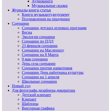
Аудиокниги
Музыкальные сказки
Журналы,книги,статьи
Книги музыканту,ведущему
Поздравления на праздники
Сценарии
Сценарии детских игровых программ
Весна
Экология сценарии
Сценарии по ПДД
23 февраля сценарии
Сценарии на Масленицу
Сценарии на 8 Марта
9 мая сценарии
День села сценарии
Сценарии против наркотиков
Сценарии День работника культуры
Сценарии на 1 апреля
Школьные сценарии
Новый год
Для фотографа,дизайнера,декоратора
Детский клипарт
Клипарт
Шаблоны
Векторная графика