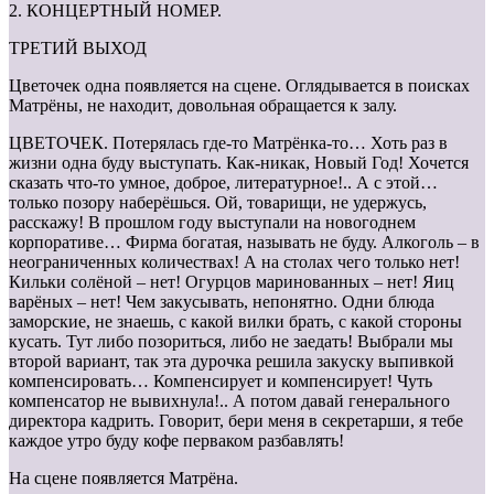
2. КОНЦЕРТНЫЙ НОМЕР.
ТРЕТИЙ ВЫХОД
Цветочек одна появляется на сцене. Оглядывается в поисках
Матрёны, не находит, довольная обращается к залу.
ЦВЕТОЧЕК. Потерялась где-то Матрёнка-то… Хоть раз в
жизни одна буду выступать. Как-никак, Новый Год! Хочется
сказать что-то умное, доброе, литературное!.. А с этой…
только позору наберёшься. Ой, товарищи, не удержусь,
расскажу! В прошлом году выступали на новогоднем
корпоративе… Фирма богатая, называть не буду. Алкоголь – в
неограниченных количествах! А на столах чего только нет!
Кильки солёной – нет! Огурцов маринованных – нет! Яиц
варёных – нет! Чем закусывать, непонятно. Одни блюда
заморские, не знаешь, с какой вилки брать, с какой стороны
кусать. Тут либо позориться, либо не заедать! Выбрали мы
второй вариант, так эта дурочка решила закуску выпивкой
компенсировать… Компенсирует и компенсирует! Чуть
компенсатор не вывихнула!.. А потом давай генерального
директора кадрить. Говорит, бери меня в секретарши, я тебе
каждое утро буду кофе перваком разбавлять!
На сцене появляется Матрёна.