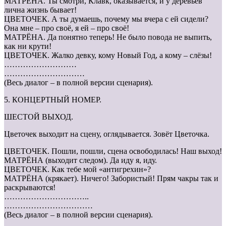
МАТРЁНА. Ты смотри, Клавк, оказывается, и у деревьев
лична жизнь бывает!
ЦВЕТОЧЕК. А ты думаешь, почему мы вчера с ей сидели?
Она мне – про своё, я ей – про своё!
МАТРЁНА. Да понятно теперь! Не было повода не выпить,
как ни крути!
ЦВЕТОЧЕК. Жалко девку, кому Новый Год, а кому – слёзы!
………………………
…………………………
(Весь диалог – в полной версии сценария).
5. КОНЦЕРТНЫЙ НОМЕР.
ШЕСТОЙ ВЫХОД.
Цветочек выходит на сцену, оглядывается. Зовёт Цветочка.
ЦВЕТОЧЕК. Пошли, пошли, сцена освободилась! Наш выход!
МАТРЁНА (выходит следом). Да иду я, иду.
ЦВЕТОЧЕК. Как тебе мой «антигрехин»?
МАТРЁНА (крякает). Ничего! Забористый! Прям чакры так и
раскрываются!
…………………………..
……………………………
(Весь диалог – в полной версии сценария).