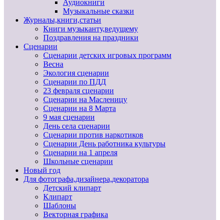
Аудиокниги
Музыкальные сказки
Журналы,книги,статьи
Книги музыканту,ведущему
Поздравления на праздники
Сценарии
Сценарии детских игровых программ
Весна
Экология сценарии
Сценарии по ПДД
23 февраля сценарии
Сценарии на Масленицу
Сценарии на 8 Марта
9 мая сценарии
День села сценарии
Сценарии против наркотиков
Сценарии День работника культуры
Сценарии на 1 апреля
Школьные сценарии
Новый год
Для фотографа,дизайнера,декоратора
Детский клипарт
Клипарт
Шаблоны
Векторная графика