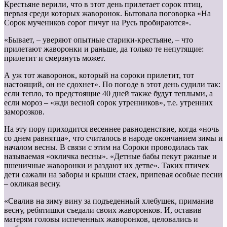
Крестьяне верили, что в этот день прилетает сорок птиц,
первая среди которых жаворонок. Бытовала поговорка «На
Сорок мучеников сорог пичуг на Русь пробираются».
«Бывает, – уверяют опытные старики-крестьяне, – что
прилетают жаворонки и раньше, да только те непутящие:
прилетит и смерзнуть может.
А уж тот жаворонок, который на сороки прилетит, тот
настоящий, он не сдохнет». По погоде в этот день судили так:
если тепло, то предстоящие 40 дней также будут теплыми, а
если мороз – «жди весной сорок утренников», т.е. утренних
заморозков.
На эту пору приходится весеннее равноденствие, когда «ночь
со днем равнятца», что считалось в народе окончанием зимы и
началом весны. В связи с этим на Сороки проводилась так
называемая «окличка весны». «Детные бабы пекут ржаные и
пшеничные жаворонки и раздают их детве». Таких птичек
дети сажали на заборы и крыши стаек, припевая особые песни
– окликая весну.
«Свалив на зиму вину за подъеденный хлебушек, приманив
весну, ребятишки съедали своих жаворонков. И, оставив
матерям головы испеченных жаворонков, целовались и