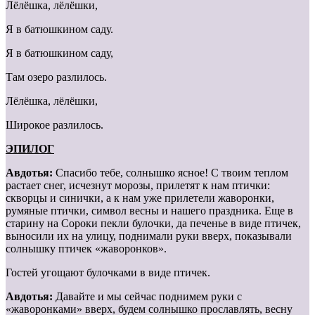
Лёлёшка, лёлёшки,
Я в батюшкином саду.
Я в батюшкином саду,
Там озеро разлилось.
Лёлёшка, лёлёшки,
Широкое разлилось.
ЭПИЛОГ
Авдотья:
Спасибо тебе, солнышко ясное! С твоим теплом
растает снег, исчезнут морозы, прилетят к нам птички:
скворцы и синички, а к нам уже прилетели жаворонки,
румяные птички, символ весны и нашего праздника. Еще в
старину на Сороки пекли булочки, да печенье в виде птичек,
выносили их на улицу, поднимали руки вверх, показывали
солнышку птичек «жаворонков».
Гостей угощают булочками в виде птичек.
Авдотья:
Давайте и мы сейчас поднимем руки с
«жаворонками» вверх, будем солнышко прославлять, весну