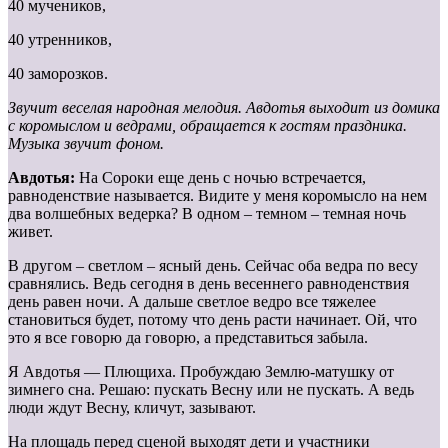
40 мучеников,
40 утренников,
40 заморозков.
Звучит веселая народная мелодия. Авдотья выходит из домика
с коромыслом и ведрами, обращается к гостям праздника.
Музыка звучит фоном.
Авдотья:
На Сороки еще день с ночью встречается,
равноденствие называется. Видите у меня коромысло на нем
два волшебных ведерка? В одном – темном – темная ночь
живет.
В другом – светлом – ясный день. Сейчас оба ведра по весу
сравнялись. Ведь сегодня в день весеннего равноденствия
день равен ночи. А дальше светлое ведро все тяжелее
становиться будет, потому что день расти начинает. Ой, что
это я все говорю да говорю, а представиться забыла.
Я Авдотья — Плющиха. Пробуждаю Землю-матушку от
зимнего сна. Решаю: пускать Весну или не пускать. А ведь
люди ждут Весну, кличут, зазывают.
На площадь перед сценой выходят дети и участники