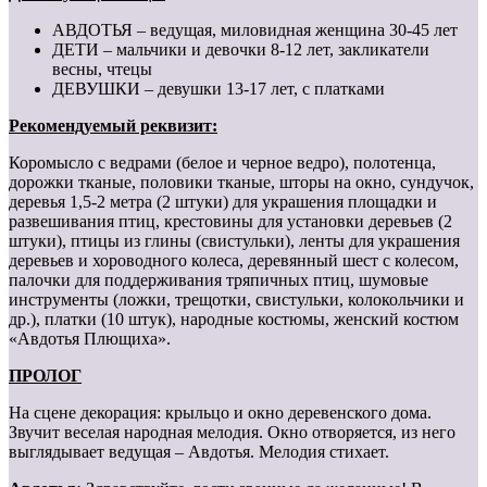
АВДОТЬЯ – ведущая, миловидная женщина 30-45 лет
ДЕТИ – мальчики и девочки 8-12 лет, закликатели
весны, чтецы
ДЕВУШКИ – девушки 13-17 лет, с платками
Рекомендуемый реквизит:
Коромысло с ведрами (белое и черное ведро), полотенца,
дорожки тканые, половики тканые, шторы на окно, сундучок,
деревья 1,5-2 метра (2 штуки) для украшения площадки и
развешивания птиц, крестовины для установки деревьев (2
штуки), птицы из глины (свистульки), ленты для украшения
деревьев и хороводного колеса, деревянный шест с колесом,
палочки для поддерживания тряпичных птиц, шумовые
инструменты (ложки, трещотки, свистульки, колокольчики и
др.), платки (10 штук), народные костюмы, женский костюм
«Авдотья Плющиха».
ПРОЛОГ
На сцене декорация: крыльцо и окно деревенского дома.
Звучит веселая народная мелодия. Окно отворяется, из него
выглядывает ведущая – Авдотья. Мелодия стихает.