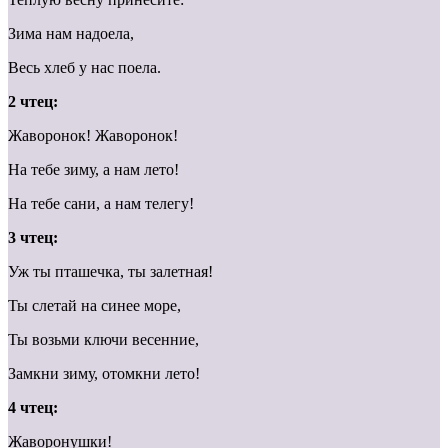
Зима нам надоела,
Весь хлеб у нас поела.
2 чтец:
Жаворонок! Жаворонок!
На тебе зиму, а нам лето!
На тебе сани, а нам телегу!
3 чтец:
Уж ты пташечка, ты залетная!
Ты слетай на синее море,
Ты возьми ключи весенние,
Замкни зиму, отомкни лето!
4 чтец:
Жаворонушки!