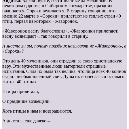
Авдотья:
Здравствуйте, гости званные да желанные! В
некотором царстве, в Сибирском государстве, праздник
начинается, Сороки величается. В старину говорили, что
именно 22 марта в «Сороки» прилетают из теплых стран 40
птиц, первая из которых – жаворонок.
«Жаворонок весну благословил», «Жаворонки прилетают,
весну возвещают», так говорили в старину.
А знаете ли вы, почему праздник называют не «Жаворонок», а
«Сороки»?
Это день 40 мучеников, они страдали за свою христианскую
веру. Эти мужественные люди вытерпели страшные
испытания. Сила их была так велика, что лица всех 40 воинов
озарил необыкновенный свет. Душа их вознеслась и осталась
жить в 40 птицах.
Птицы прилетали,
О празднике возвещали.
Хоть птицы к нам и возвращаются,
А до тепла еще далеко –