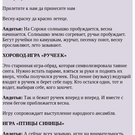
Прилетите к нам да принесите нам
Весну-красну да красно летеце.
Авдотья:
На Сороки солнышко пробуждается, весна
начинается. Солнышко землю согревает, ручьи пробуждает.
Бегут ручейки по камушкам, журчат, песенку поют, весну
прославляют, лето зазывают.
ХОРОВОД-ИГРА «РУЧЕЕК»
Это старинная игра-обряд, которая символизировала таяние
снега. Нужно встать парами, взяться за руки и поднять их
вверх, чтобы получился ручеек. Под пение (музыку) ведущий
входит в ручеек и берет себе пару. Кто остался один, тот и
водит, выбирая себе, кого захочет.
Авдотья:
Так и бежит ручеек вперед и вперед. И вместе с
этим бегом приближается весна.
Игру сопровождает выступление народного ансамбля.
ИГРА «ПТИЦЫ СИНИЦЫ»
Авдотья:
А сейчас всех зазываю, игру на внимательность