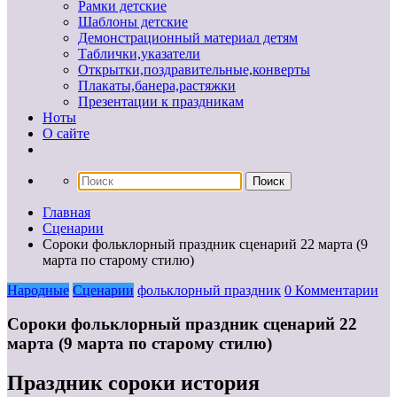
Рамки детские
Шаблоны детские
Демонстрационный материал детям
Таблички,указатели
Открытки,поздравительные,конверты
Плакаты,банера,растяжки
Презентации к праздникам
Ноты
О сайте
Главная
Сценарии
Сороки фольклорный праздник сценарий 22 марта (9
марта по старому стилю)
Народные
Сценарии
фольклорный праздник
0 Комментарии
Сороки фольклорный праздник сценарий 22
марта (9 марта по старому стилю)
Праздник сороки история