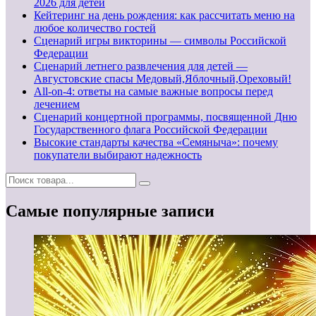
2026 для детей
Кейтеринг на день рождения: как рассчитать меню на
любое количество гостей
Сценарий игры викторины — символы Российской
Федерации
Сценарий летнего развлечения для детей —
Августовские спасы Медовый,Яблочный,Ореховый!
All-on-4: ответы на самые важные вопросы перед
лечением
Сценарий концертной программы, посвященной Дню
Государственного флага Российской Федерации
Высокие стандарты качества «Семяныча»: почему
покупатели выбирают надежность
Самые популярные записи