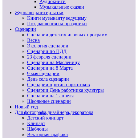
Аудиокниги
Музыкальные сказки
Журналы,книги,статьи
Книги музыканту,ведущему
Поздравления на праздники
Сценарии
Сценарии детских игровых программ
Весна
Экология сценарии
Сценарии по ПДД
23 февраля сценарии
Сценарии на Масленицу
Сценарии на 8 Марта
9 мая сценарии
День села сценарии
Сценарии против наркотиков
Сценарии День работника культуры
Сценарии на 1 апреля
Школьные сценарии
Новый год
Для фотографа,дизайнера,декоратора
Детский клипарт
Клипарт
Шаблоны
Векторная графика