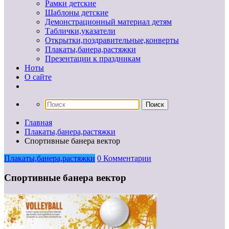
Рамки детские
Шаблоны детские
Демонстрационный материал детям
Таблички,указатели
Открытки,поздравительные,конверты
Плакаты,банера,растяжки
Презентации к праздникам
Ноты
О сайте
Главная
Плакаты,банера,растяжки
Спортивные банера вектор
Плакаты,банера,растяжки
0 Комментарии
Спортивные банера вектор