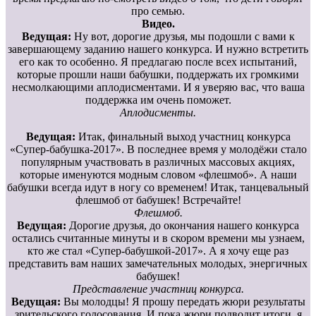
про семью.
Видео.
Ведущая:
Ну вот, дорогие друзья, мы подошли с вами к
завершающему заданию нашего конкурса. И нужно встретить
его как то особенно. Я предлагаю после всех испытаний,
которые прошли наши бабушки, поддержать их громкими
несмолкающими аплодисментами. И я уверяю вас, что ваша
поддержка им очень поможет.
Аплодисменты.
Ведущая:
Итак, финальный выход участниц конкурса
«Супер-бабушка-2017». В последнее время у молодёжи стало
популярным участвовать в различных массовых акциях,
которые именуются модным словом «флешмоб». А наши
бабушки всегда идут в ногу со временем! Итак, танцевальный
флешмоб от бабушек! Встречайте!
Флешмоб.
Ведущая:
Дорогие друзья, до окончания нашего конкурса
остались считанные минуты и в скором времени мы узнаем,
кто же стал «Супер-бабушкой-2017». А я хочу еще раз
представить вам наших замечательных молодых, энергичных
бабушек!
Представление участниц конкурса.
Ведущая:
Вы молодцы! Я прошу передать жюри результаты
зрительского голосования. И пока жюри подводит итоги, я