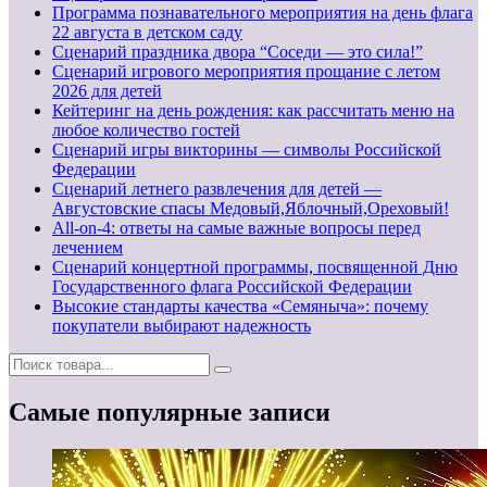
Программа познавательного мероприятия на день флага
22 августа в детском саду
Сценарий праздника двора “Соседи — это сила!”
Сценарий игрового мероприятия прощание с летом
2026 для детей
Кейтеринг на день рождения: как рассчитать меню на
любое количество гостей
Сценарий игры викторины — символы Российской
Федерации
Сценарий летнего развлечения для детей —
Августовские спасы Медовый,Яблочный,Ореховый!
All-on-4: ответы на самые важные вопросы перед
лечением
Сценарий концертной программы, посвященной Дню
Государственного флага Российской Федерации
Высокие стандарты качества «Семяныча»: почему
покупатели выбирают надежность
Самые популярные записи