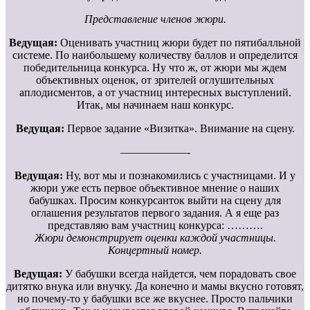
Представление членов жюри.
Ведущая:
Оценивать участниц жюри будет по пятибалльной
системе. По наибольшему количеству баллов и определится
победительница конкурса. Ну что ж, от жюри мы ждем
объективных оценок, от зрителей оглушительных
аплодисментов, а от участниц интересных выступлений.
Итак, мы начинаем наш конкурс.
Ведущая:
Первое задание «Визитка». Внимание на сцену.
——————-
Ведущая:
Ну, вот мы и познакомились с участницами. И у
жюри уже есть первое объективное мнение о наших
бабушках. Просим конкурсанток выйти на сцену для
оглашения результатов первого задания. А я еще раз
представляю вам участниц конкурса: ……….
Жюри демонстрирует оценки каждой участницы.
Концертный номер.
Ведущая:
У бабушки всегда найдется, чем порадовать свое
дитятко внука или внучку. Да конечно и мамы вкусно готовят,
но почему-то у бабушки все же вкуснее. Просто пальчики