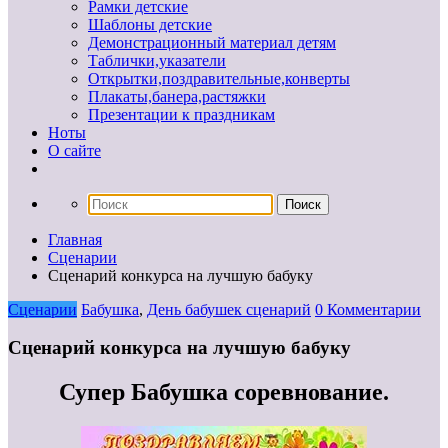
Рамки детские
Шаблоны детские
Демонстрационный материал детям
Таблички,указатели
Открытки,поздравительные,конверты
Плакаты,банера,растяжки
Презентации к праздникам
Ноты
О сайте
Главная
Сценарии
Сценарий конкурса на лучшую бабуку
Сценарии
Бабушка
,
День бабушек сценарий
0 Комментарии
Сценарий конкурса на лучшую бабуку
Супер Бабушка соревнование.