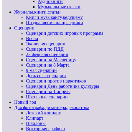
Аудиокниги
Музыкальные сказки
Журналы,книги,статьи
Книги музыканту,ведущему
Поздравления на праздники
Сценарии
Сценарии детских игровых программ
Весна
Экология сценарии
Сценарии по ПДД
23 февраля сценарии
Сценарии на Масленицу
Сценарии на 8 Марта
9 мая сценарии
День села сценарии
Сценарии против наркотиков
Сценарии День работника культуры
Сценарии на 1 апреля
Школьные сценарии
Новый год
Для фотографа,дизайнера,декоратора
Детский клипарт
Клипарт
Шаблоны
Векторная графика