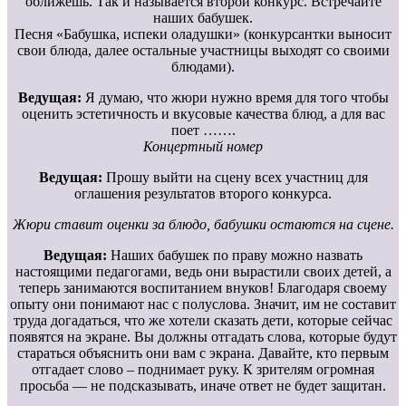
оближешь. Так и называется второй конкурс. Встречайте
наших бабушек.
Песня «Бабушка, испеки оладушки» (конкурсантки выносит
свои блюда, далее остальные участницы выходят со своими
блюдами).
Ведущая:
Я думаю, что жюри нужно время для того чтобы
оценить эстетичность и вкусовые качества блюд, а для вас
поет …….
Концертный номер
Ведущая:
Прошу выйти на сцену всех участниц для
оглашения результатов второго конкурса.
Жюри ставит оценки за блюдо, бабушки остаются на сцене.
Ведущая:
Наших бабушек по праву можно назвать
настоящими педагогами, ведь они вырастили своих детей, а
теперь занимаются воспитанием внуков! Благодаря своему
опыту они понимают нас с полуслова. Значит, им не составит
труда догадаться, что же хотели сказать дети, которые сейчас
появятся на экране. Вы должны отгадать слова, которые будут
стараться объяснить они вам с экрана. Давайте, кто первым
отгадает слово – поднимает руку. К зрителям огромная
просьба — не подсказывать, иначе ответ не будет защитан.