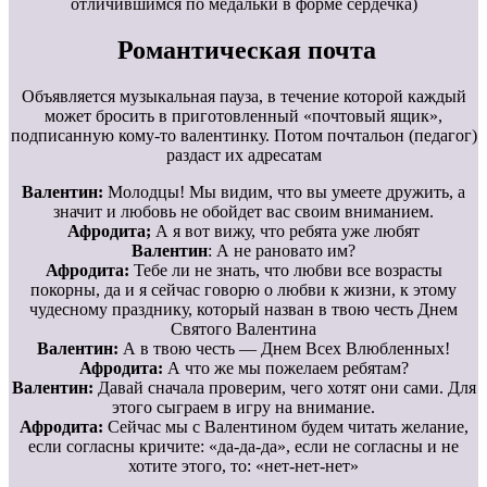
отличившимся по медальки в форме сердечка)
Романтическая почта
Объявляется музыкальная пауза, в течение которой каждый
может бросить в приготовленный «почтовый ящик»,
подписанную кому-то валентинку. Потом почтальон (педагог)
раздаст их адресатам
Валентин:
Молодцы! Мы видим, что вы умеете дружить, а
значит и любовь не обойдет вас своим вниманием.
Афродита;
А я вот вижу, что ребята уже любят
Валентин
: А не рановато им?
Афродита:
Тебе ли не знать, что любви все возрасты
покорны, да и я сейчас говорю о любви к жизни, к этому
чудесному празднику, который назван в твою честь Днем
Святого Валентина
Валентин:
А в твою честь — Днем Всех Влюбленных!
Афродита:
А что же мы пожелаем ребятам?
Валентин:
Давай сначала проверим, чего хотят они сами. Для
этого сыграем в игру на внимание.
Афродита:
Сейчас мы с Валентином будем читать желание,
если согласны кричите: «да-да-да», если не согласны и не
хотите этого, то: «нет-нет-нет»