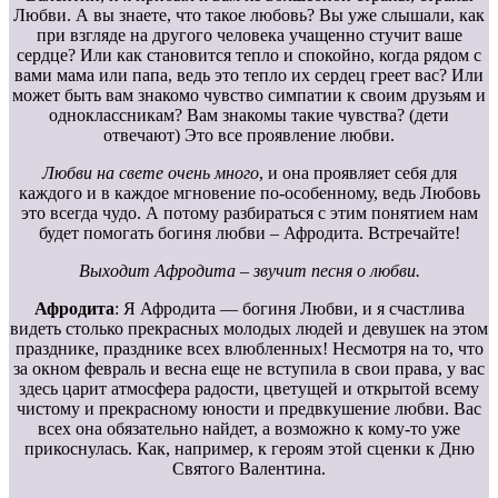
Любви. А вы знаете, что такое любовь? Вы уже слышали, как
при взгляде на другого человека учащенно стучит ваше
сердце? Или как становится тепло и спокойно, когда рядом с
вами мама или папа, ведь это тепло их сердец греет вас? Или
может быть вам знакомо чувство симпатии к своим друзьям и
одноклассникам? Вам знакомы такие чувства? (дети
отвечают) Это все проявление любви.
Любви на свете очень много
, и она проявляет себя для
каждого и в каждое мгновение по-особенному, ведь Любовь
это всегда чудо. А потому разбираться с этим понятием нам
будет помогать богиня любви – Афродита. Встречайте!
Выходит Афродита – звучит песня о любви.
Афродита
: Я Афродита — богиня Любви, и я счастлива
видеть столько прекрасных молодых людей и девушек на этом
празднике, празднике всех влюбленных! Несмотря на то, что
за окном февраль и весна еще не вступила в свои права, у вас
здесь царит атмосфера радости, цветущей и открытой всему
чистому и прекрасному юности и предвкушение любви. Вас
всех она обязательно найдет, а возможно к кому-то уже
прикоснулась. Как, например, к героям этой сценки к Дню
Святого Валентина.