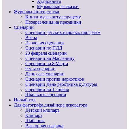
Аудиокниги
Музыкальные сказки
Журналы,книги,статьи
Книги музыканту,ведущему
Поздравления на праздники
Сценарии
Сценарии детских игровых программ
Весна
Экология сценарии
Сценарии по ПДД
23 февраля сценарии
Сценарии на Масленицу
Сценарии на 8 Марта
9 мая сценарии
День села сценарии
Сценарии против наркотиков
Сценарии День работника культуры
Сценарии на 1 апреля
Школьные сценарии
Новый год
Для фотографа,дизайнера,декоратора
Детский клипарт
Клипарт
Шаблоны
Векторная графика