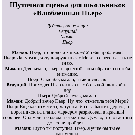
Шуточная сценка для школьников
«Влюбленный Пьер»
Действующие лица:
Ведущий
Маман
Пьер
Маман:
Пьер, что нового в школе? У тебя проблемы?
Пьер:
Да, маман, хочу подружиться с Мери, а с чего начать не
знаю.
Маман:
Для начала, Пьер, надо, чтобы она обратила на тебя
внимание.
Пьер:
Спасибо, маман, я так и сделаю.
Ведущий:
Приходит Пьер из школы с большой шишкой на
лбу.
Пьер:
Добрый вечер, маман.
Маман:
Добрый вечер Пьер. Ну, что, отметила тебя Мери?
Пьер:
Еще как отметила, матушка. Я ее за бантик дернул, а
воротничок на платье маркером разрисовал в красный
горошек. Она меня пеналом и отметила. Думаю, что отметина
долго не пройдет…
Маман
: Глупо ты поступил, Пьер. Лучше бы ты ее
рассмешил.