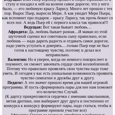
стулу и посадил к ней на колени самое дорогое, что у него
было, — его любимую крысу Ларису. Много лет прошло с тех
пор. Вырос Пьер, выросла Мери. А как увидит Мери Пьера,
как вспомнит про подарок – крысу Ларису, так прочь бежит со
всех ног. А ведь Пьер ей с первого класса так нравился!!!
Ведущая:
Вот такая бывает любовь…
Афродита:
Да, любовь бывает разная…И маман из этой
шуточной сценки все советовала сыну правильно, если
любишь — надо дарить радость и отдавать самое дорогое,
надо уметь уступать и доверять….только Пьер еще не был
готов к настоящему чувству, поэтому и делал все
неправильно.
Валентин:
Но я уверен, когда он немного повзрослеет и
поумнеет, он сможет завоевать сердце свой возлюбленной.
Потому что правильно проявлять свои чувства надо тоже
уметь. И сегодня у вас есть уникальная возможность проявить
чувство симпатии и дружбы друг к другу.
Педагог:
А это значит пришло время для нашей игровой
программы. И пусть сформировать пары для нее нам поможет
его величество Случай.
(К дартсу прикрепляются сердечки с именами школьников,
метая дротики, они выбирают друг друга и постепенно от
конкурса к конкурсу формируют пары, надо статься, чтобы в
программе приняли участие все)
Афродита: Одним из главных атрибутов влюбленных