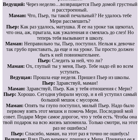
Ведущий:
Через неделю…возвращается Пьер домой грустный
и расстроенный.
Маман:
Что, Пьер, ты такой печальный? Не удалось тебе
Мери рассмешить?
Пьер:
Как раз удалось, матушка. Я ее на уроке так щекотал,
что она, аж, прыгала, как ужаленная и смеялась до слез! Но
теперь тебя вызывают в школу.
Маман:
Неправильно ты, Пьер, поступил. Нельзя к девочке
так грубо приставать, да еще и на уроке. Ты просто должен
быть к ней повнимательнее.
Пьер:
Следить за ней, что ли?
Маман:
Ох, глупый ты у меня, Пьер. Тебе надо ей во всем
уступать.
Ведущая:
Прошла еще неделя. Пришел Пьер из школы.
Пьер:
Здравствуй, маман!
Маман:
Здравствуй, Пьер. Как у тебя отношения с Мери?
Пьер:
Хорошо. Сегодня убирали мусор, и я ей уступил самый
большой мешок с мусором.
Маман:
Опять ты глупо поступил, милый Пьер. Надо было
первому взять этот мешок и помочь Мери. Последний мой
совет. Подари Мери самое дорогое, что у тебя есть. Чтобы она
твой подарок на всю жизнь запомнила. Только смотри, на этот
раз не ошибись!
Пьер:
Спасибо, маман, на этот раз я точно не ошибусь!
Ведущая:
Взял Пьер веревку, пришел к Мери. Привязал ее к