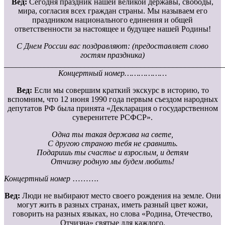
Вед:
Сегодня праздник нашей великой державы, свободы,
мира, согласия всех граждан страны. Мы называем его
праздником национального единения и общей
ответственности за настоящее и будущее нашей Родины!
С Днем России вас поздравляют: (предоставляет слово
гостям праздника)
_______________________________________________________
Концертный номер………………
Вед:
Если мы совершим краткий экскурс в историю, то
вспомним, что 12 июня 1990 года первым съездом народных
депутатов РФ была принята «Декларация о государственном
суверенитете РСФСР».
Одна ты такая держава на свете,
С другою страною тебя не сравнить.
Подаришь ты счастье и взрослым, и детям
Отчизну родную мы будем любить!
Концертный номер
……….
Вед:
Люди не выбирают место своего рождения на земле. Они
могут жить в разных странах, иметь разный цвет кожи,
говорить на разных языках, но слова «Родина, Отечество,
Отчизна» святые для каждого.