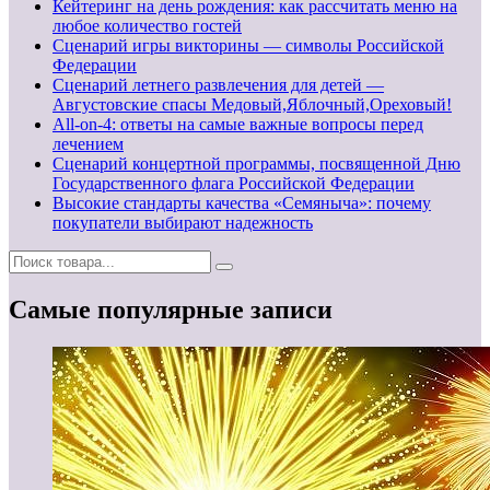
Кейтеринг на день рождения: как рассчитать меню на
любое количество гостей
Сценарий игры викторины — символы Российской
Федерации
Сценарий летнего развлечения для детей —
Августовские спасы Медовый,Яблочный,Ореховый!
All-on-4: ответы на самые важные вопросы перед
лечением
Сценарий концертной программы, посвященной Дню
Государственного флага Российской Федерации
Высокие стандарты качества «Семяныча»: почему
покупатели выбирают надежность
Самые популярные записи