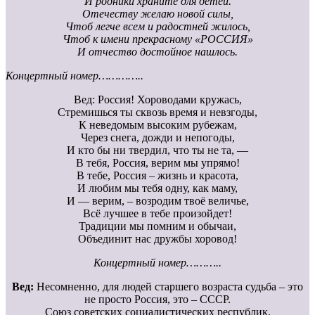
И родники храните для детей.
Отечеству желаю новой силы,
Чтоб легче всем и радостней жилось,
Чтоб к имени прекрасному «РОССИЯ»
И отчество достойное нашлось.
Концертный номер…………..
Вед: Россия! Хороводами кружась,
Стремишься ты сквозь время и невзгоды,
К неведомым высоким рубежам,
Через снега, дожди и непогоды,
И кто бы ни твердил, что ты не та, —
В тебя, Россия, верим мы упрямо!
В тебе, Россия – жизнь и красота,
И любим мы тебя одну, как маму,
И — верим, – возродим твоё величье,
Всё лучшее в тебе произойдет!
Традиции мы помним и обычаи,
Объединит нас дружбы хоровод!
Концертный номер………..
Вед:
Несомненно, для людей старшего возраста судьба – это
не просто Россия, это – СССР.
Союз советских социалистических республик.