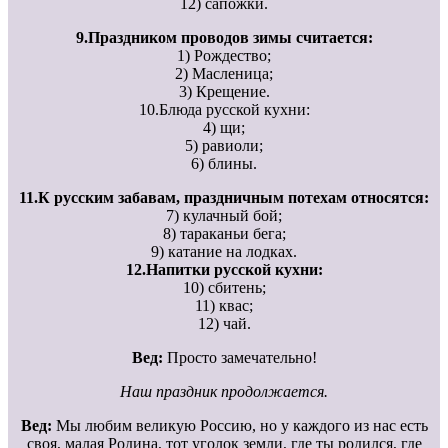
12) сапожки.
9.Праздником проводов зимы считается:
1) Рождество;
2) Масленица;
3) Крещение.
10.Блюда русской кухни:
4) щи;
5) равиоли;
6) блины.
11.К русским забавам, праздничным потехам относятся:
7) кулачный бой;
8) тараканьи бега;
9) катание на лодках.
12.Напитки русской кухни:
10) сбитень;
11) квас;
12) чай.
Вед:
Просто замечательно!
Наш праздник продолжается.
Вед:
Мы любим великую Россию, но у каждого из нас есть
своя, малая Родина, тот уголок земли, где ты родился, где