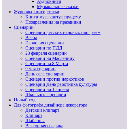
Аудиокниги
Музыкальные сказки
Журналы,книги,статьи
Книги музыканту,ведущему
Поздравления на праздники
Сценарии
Сценарии детских игровых программ
Весна
Экология сценарии
Сценарии по ПДД
23 февраля сценарии
Сценарии на Масленицу
Сценарии на 8 Марта
9 мая сценарии
День села сценарии
Сценарии против наркотиков
Сценарии День работника культуры
Сценарии на 1 апреля
Школьные сценарии
Новый год
Для фотографа,дизайнера,декоратора
Детский клипарт
Клипарт
Шаблоны
Векторная графика