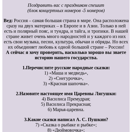
Поздравить вас с праздником спешит
(блок концертных номеров -5 номеров)
Вед:
Россия – самая большая страна в мире. Она расположена
сразу на двух материках – в Европе и в Азии. Только в ней
есть и полярный пояс, и тундра, и тайга, и тропики. В нашей
стране живет очень много народностей и у каждого из них
есть свои музыка, песни, культура, обычаи и обряды. Но всех
их объединяет любовь к одной большой стране – России!
А сейчас я хочу проверить, насколько хорошо вы знаете
историю нашего государства.
1.Перечислите русские народные сказки:
1) «Маша и медведь»,
2) «Снегурочка»,
3) «Красная шапочка».
2.Назовите настоящее имя Царевны Лягушки:
4) Василиса Премудрая;
5) Василиса Прекрасная;
6) Марья-царевна.
3.Какие сказки написал А. С. Пушкин?
7) «Сказка о рыбаке и рыбке»;
8) «Дюймовочка»;