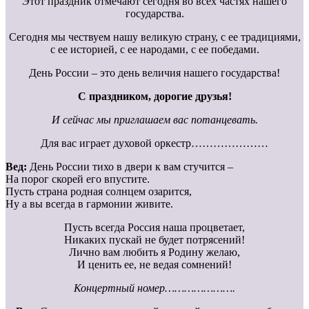
Этот праздник отмечают сегодня во всех частях нашего
государства.
Сегодня мы чествуем нашу великую страну, с ее традициями,
с ее историей, с ее народами, с ее победами.
День России – это день величия нашего государства!
С праздником, дорогие друзья!
И сейчас мы приглашаем вас потанцевать.
Для вас играет духовой оркестр…………………
Вед:
День России тихо в двери к вам стучится –
На порог скорей его впустите.
Пусть страна родная солнцем озарится,
Ну а вы всегда в гармонии живите.
Пусть всегда Россия наша процветает,
Никаких пускай не будет потрясений!
Лично вам любить я Родину желаю,
И ценить ее, не ведая сомнений!
Концертный номер………………….