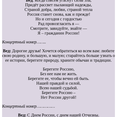
Вед
: Когда совсем угаснут силы Зла,
Придёт рассвет пылающий надежды,
Страной добра, любви, страной тепла
Россия станет снова, как и прежде!
Но и сегодня с гордостью
Рад провозгласить я —
Смотрите, завидуйте, знайте —
Я – гражданин России!
Концертный номер……..
Вед:
Дорогие друзья! Хочется обратиться ко всем вам: любите
свою родину, и большую, и малую; старайтесь больше узнать о
ее истории, берегите природу, храните обычаи и традиции.
Берегите Россию,
Без нее нам не жить.
Берегите ее, чтобы вечно ей быть.
Нашей правдой и силой,
Всею нашей судьбой.
Берегите Россию –
Нет России другой!
Концертный номер……………
Вед:
С Днем России, с днем нашей Отчизны.