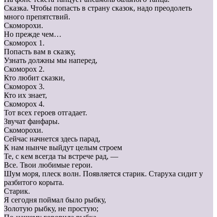
Сказка. Чтобы попасть в страну сказок, надо преодолеть
много препятствий.
Скоморохи.
Но прежде чем…
Скоморох 1.
Попасть вам в сказку,
Узнать должны мы наперед,
Скоморох 2.
Кто любит сказки,
Скоморох 3.
Кто их знает,
Скоморох 4.
Тот всех героев отгадает.
Звучат фанфары.
Скоморохи.
Сейчас начнется здесь парад,
К нам нынче выйдут целым строем
Те, с кем всегда ты встрече рад, —
Все. Твои любимые герои.
Шум моря, плеск волн. Появляется старик. Старуха сидит у
разбитого корыта.
Старик.
Я сегодня поймал было рыбку,
Золотую рыбку, не простую;