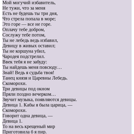
Мой могучий избавитель,
Не тужи, что за меня
Есть не будешь ты три дня,
Что стрела попала в море;
Это горе — все не горе.
Оплачу тебе добром,
Сослужу тебе потом,
Ты не лебедь ведь избавил,
Девицу в живых оставил;
Ты не коршуна убил,
Чародея подстрелил.
Ввек тебя я не забуду:
Ты найдешь меня повсюду…
Знай! Ведь я судьба твоя!
Танец князя и Царевны Лебедь.
Скоморохи.
Три девицы под окном
Пряли поздно вечерком…
Звучит музыка, появляются девицы.
Девица 1. Кабы я была царица, —
Скоморохи.
Говорит одна девица, —
Девица 1.
То на весь крещеный мир
Приготовила б я пир.