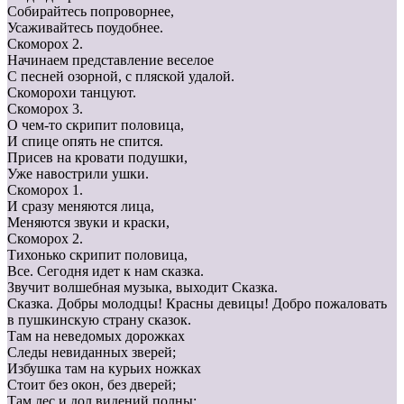
Собирайтесь попроворнее,
Усаживайтесь поудобнее.
Скоморох 2.
Начинаем представление веселое
С песней озорной, с пляской удалой.
Скоморохи танцуют.
Скоморох 3.
О чем-то скрипит половица,
И спице опять не спится.
Присев на кровати подушки,
Уже навострили ушки.
Скоморох 1.
И сразу меняются лица,
Меняются звуки и краски,
Скоморох 2.
Тихонько скрипит половица,
Все. Сегодня идет к нам сказка.
Звучит волшебная музыка, выходит Сказка.
Сказка. Добры молодцы! Красны девицы! Добро пожаловать
в пушкинскую страну сказок.
Там на неведомых дорожках
Следы невиданных зверей;
Избушка там на курьих ножках
Стоит без окон, без дверей;
Там лес и дол видений полны;