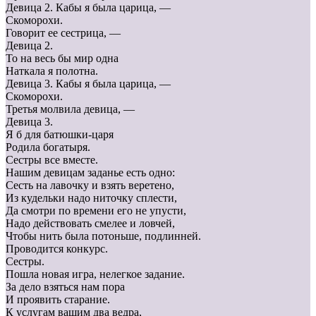
Девица 2. Кабы я была царица, —
Скоморохи.
Говорит ее сестрица, —
Девица 2.
То на весь бы мир одна
Наткала я полотна.
Девица 3. Кабы я была царица, —
Скоморохи.
Третья молвила девица, —
Девица 3.
Я б для батюшки-царя
Родила богатыря.
Сестры все вместе.
Нашим девицам заданье есть одно:
Сесть на лавочку и взять веретено,
Из кудельки надо ниточку сплести,
Да смотри по времени его не упусти,
Надо действовать смелее и ловчей,
Чтобы нить была потоньше, подлинней.
Проводится конкурс.
Сестры.
Пошла новая игра, нелегкое задание.
За дело взяться нам пора
И проявить старание.
К услугам вашим два ведра,