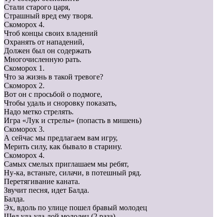
Стали старого царя,
Страшный вред ему творя.
Скоморох 4.
Чтоб концы своих владений
Охранять от нападений,
Должен был он содержать
Многочисленную рать.
Скоморох 1.
Что за жизнь в такой тревоге?
Скоморох 2.
Вот он с просьбой о подмоге,
Чтобы удаль и сноровку показать,
Надо метко стрелять.
Игра «Лук и стрелы» (попасть в мишень)
Скоморох 3.
А сейчас мы предлагаем вам игру,
Мерить силу, как бывало в старину.
Скоморох 4.
Самых смелых приглашаем мы ребят,
Ну-ка, встаньте, силачи, в потешный ряд.
Перетягивание каната.
Звучит песня, идет Балда.
Балда.
Эх, вдоль по улице пошел бравый молодец
Шел уда-уда-лой молодец (2 раза),