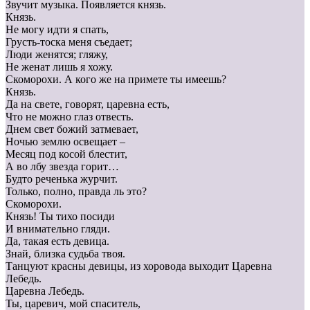
Звучит музыка. Появляется князь.
Князь.
Не могу идти я спать,
Грусть-тоска меня съедает;
Люди женятся; гляжу,
Не женат лишь я хожу.
Скоморохи. А кого же на примете ты имеешь?
Князь.
Да на свете, говорят, царевна есть,
Что не можно глаз отвесть.
Днем свет божий затмевает,
Ночью землю освещает –
Месяц под косой блестит,
А во лбу звезда горит…
Будто реченька журчит.
Только, полно, правда ль это?
Скоморохи.
Князь! Ты тихо посиди
И внимательно гляди.
Да, такая есть девица.
Знай, близка судьба твоя.
Танцуют красны девицы, из хоровода выходит Царевна
Лебедь.
Царевна Лебедь.
Ты, царевич, мой спаситель,