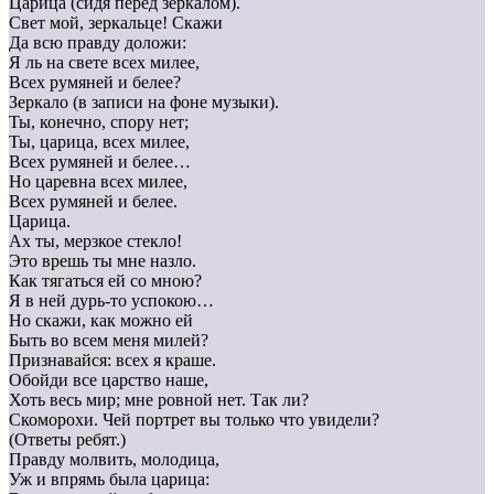
Царица (сидя перед зеркалом).
Свет мой, зеркальце! Скажи
Да всю правду доложи:
Я ль на свете всех милее,
Всех румяней и белее?
Зеркало (в записи на фоне музыки).
Ты, конечно, спору нет;
Ты, царица, всех милее,
Всех румяней и белее…
Но царевна всех милее,
Всех румяней и белее.
Царица.
Ах ты, мерзкое стекло!
Это врешь ты мне назло.
Как тягаться ей со мною?
Я в ней дурь-то успокою…
Но скажи, как можно ей
Быть во всем меня милей?
Признавайся: всех я краше.
Обойди все царство наше,
Хоть весь мир; мне ровной нет. Так ли?
Скоморохи. Чей портрет вы только что увидели?
(Ответы ребят.)
Правду молвить, молодица,
Уж и впрямь была царица: