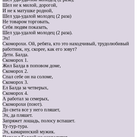
Шел не к милой, дорогой,
И не к матушке родной,
Шел уда-удалой молодец (2 раза)
Не товаром торговать,
Себя людям показать,
Шел уда-удалой молодец (2 раза).
Эх!
Скоморохи. Ой, ребята, кто это находчивый, трудолюбивый
работник, ну, скорее, как его зовут?
Дети. Балда.
Скоморох 1.
Жил Балда в поповом доме,
Скоморох 2.
Спал себе он на соломе,
Скоморох 3.
Ел Балда за четверых,
Скоморох 4.
А работал за семерых,
Скоморохи (поют).
До света все у него пляшет,
Эх, да пляшет.
Запряжет лошадь, полосу вспашет.
Ту-тур-тура.
Эх, камаринский мужик.