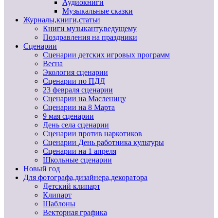
Аудиокниги
Музыкальные сказки
Журналы,книги,статьи
Книги музыканту,ведущему
Поздравления на праздники
Сценарии
Сценарии детских игровых программ
Весна
Экология сценарии
Сценарии по ПДД
23 февраля сценарии
Сценарии на Масленицу
Сценарии на 8 Марта
9 мая сценарии
День села сценарии
Сценарии против наркотиков
Сценарии День работника культуры
Сценарии на 1 апреля
Школьные сценарии
Новый год
Для фотографа,дизайнера,декоратора
Детский клипарт
Клипарт
Шаблоны
Векторная графика