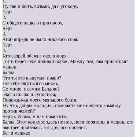
1.
Ну так и быть, возьми, да с уговору,
Черт
2.
С общего нашего приговору,
Черт
3.
Чтоб впредь не было никакого горя.
Черт
4.
Кто скорей обежит около моря,
Тот и берет себе полный оброк, Между тем, там приготовят
мешок.
Балда.
Что ты это выдумал, право?
Где тебе тягаться со мною,
Со мною, с самим Балдою?
Экого послали супостата,
Подожди-ка моего меньшого брата.
Ну что, добры молодцы, поможете мне набрать команду
против чертей?
Черти. И нам, и нам помогите.
Балда. Этот конкурс здесь не нов, ноги спрятаны в мешок, кто
быстрее пробежит, тот другого победит.
Бег в мешках.