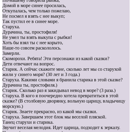
По-нашему говорила рыбка,
Домой в море синее просилась,
Откупалась, чем только пожелаю,
Не посмел я взять с нее выкуп;
Так пустил ее в синее море.
Старуха.
Дурачина, ты, простофиля!
Не умел ты взять выкупа с рыбки!
Хоть бы взял ты с нее корыто,
Наше-то совсем раскололось.
Замерли.
Скоморохи. Ребята! Эти персонажи из какой сказки?
Дети отвечают на вопрос.
Старик. А сейчас скажите мне, сколько лет мы со старухой
жили у синего моря? (30 лет и 3 года.)
Старуха. Какими словами я бранила старика в этой сказке?
Дурачина ты, простофиля.)
Старик. Сколько раз я закидывал невод в море? (3 раза.)
Старуха. В кого я поочередно хотела превратиться в этой
сказке? (В столбовую дворянку, вольную царицу, владычицу
морскую.)
Старик. Знаете прекрасно, из какой мы сказки.
Старуха. Завершаем этот блок мы веселой пляской.
Танец старухи и старика.
Звучит веселая мелодия. Идет царица, подходит к зеркалу.