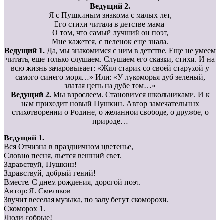
Ведущий 2.
Я с Пушкиным знакома с малых лет,
Его стихи читала в детстве мама.
О том, что самый лучший он поэт,
Мне кажется, с пеленок еще знала.
Ведущий 1.
Да, мы знакомимся с ним в детстве. Еще не умеем
читать, еще только слушаем. Слушаем его сказки, стихи. И на
всю жизнь зачаровывает: «Жил старик со своей старухой у
самого синего моря…» Или: «У лукоморья дуб зеленый,
златая цепь на дубе том…»
Ведущий 2.
Мы взрослеем. Становимся школьниками. И к
нам приходит новый Пушкин. Автор замечательных
стихотворений о Родине, о желанной свободе, о дружбе, о
природе…
Ведущий 1.
Вся Отчизна в праздничном цветенье,
Словно песня, льется вешний свет.
Здравствуй, Пушкин!
Здравствуй, добрый гений!
Вместе. С днем рождения, дорогой поэт.
Автор: Я. Смеляков
Звучит веселая музыка, по залу бегут скоморохи.
Скоморох 1.
Люди добрые!