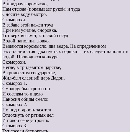
В придачу коромысло,
Нам отсюда (показывает рукой) и туда
Сносите воду быстро.
Скоморохи.
В забаве этой важен труд,
При нем усилие, сноровка.
Тот верх возьмет, кто свой сосуд
Водой наполнит ловко.
Выдаются коромысло, два ведра. На определенном
расстоянии стоят два пустых горшка — их следует наполнить
водой. Проводится конкурс.
Скоморохи.
Негде, в тридевятом царстве,
В тридесятом государстве,
Жил-был славный царь Дадон.
Скоморох 1.
Смолоду был грозен он
И соседям то и дело
Наносил обиды смело;
Скоморох 2.
Но под старость захотел
Отдохнуть от ратных дел
И покой себе устроить.
Скоморох 3.
Тут соседи беспокоить