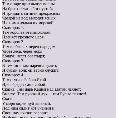
Там о заре прихлынут волны
На брег песчаный и пустой,
И тридцать витязей прекрасных
Чредой из вод выходят ясных,
И с ними дядька их морской;
Скоморох 1.
Там королевич мимоходом
Пленяет грозного царя;
Скоморох 2.
Там в облаках перед народом
Через леса, через моря
Колдун несет богатыря;
Скоморох 3.
В темнице там царевна тужит,
И бурый волк ей верно служит;
Скоморох 4.
Там ступа с Бабою Ягой
Идет-бредет сама-собой;
Сказка. Там царь Кащей над златом чахнет;
Вместе. Там русский дух… там Русью пахнет!
Сказка.
У моря виден дуб зеленый;
Под ним сидит кот ученый и
Свои нам сказки говорит.
На фоне текста танцует ансамбль бального танца.