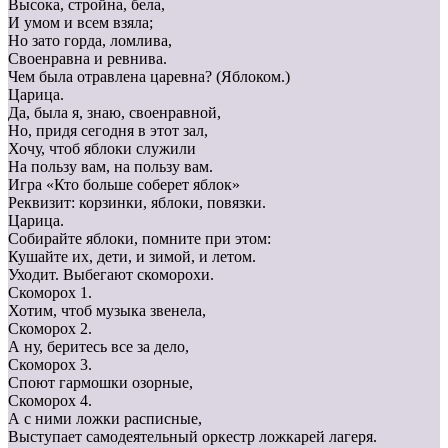
Высока, стройна, бела,
И умом и всем взяла;
Но зато горда, ломлива,
Своенравна и ревнива.
Чем была отравлена царевна? (Яблоком.)
Царица.
Да, была я, знаю, своенравной,
Но, придя сегодня в этот зал,
Хочу, чтоб яблоки служили
На пользу вам, на пользу вам.
Игра «Кто больше соберет яблок»
Реквизит: корзинки, яблоки, повязки.
Царица.
Собирайте яблоки, помните при этом:
Кушайте их, дети, и зимой, и летом.
Уходит. Выбегают скоморохи.
Скоморох 1.
Хотим, чтоб музыка звенела,
Скоморох 2.
А ну, беритесь все за дело,
Скоморох 3.
Споют гармошки озорные,
Скоморох 4.
А с ними ложки расписные,
Выступает самодеятельный оркестр ложкарей лагеря.