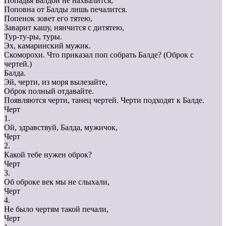
Попадья Балдой не нахвалится,
Поповна от Балды лишь печалится.
Попенок зовет его тятею,
Заварит кашу, нянчится с дитятею,
Тур-ту-ры, туры.
Эх, камаринский мужик.
Скоморохи. Что приказал поп собрать Балде? (Оброк с
чертей.)
Балда.
Эй, черти, из моря вылезайте,
Оброк полный отдавайте.
Появляются черти, танец чертей. Черти подходят к Балде.
Черт
1.
Ой, здравствуй, Балда, мужичок,
Черт
2.
Какой тебе нужен оброк?
Черт
3.
Об оброке век мы не слыхали,
Черт
4.
Не было чертям такой печали,
Черт