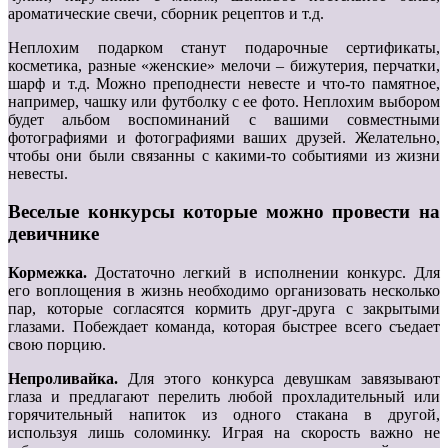
ароматические свечи, сборник рецептов и т.д.
Неплохим подарком станут подарочные сертификаты,
косметика, разные «женские» мелочи – бижутерия, перчатки,
шарф и т.д. Можно преподнести невесте и что-то памятное,
например, чашку или футболку с ее фото. Неплохим выбором
будет альбом воспоминаний с вашими совместными
фотографиями и фотографиями ваших друзей. Желательно,
чтобы они были связанны с какими-то событиями из жизни
невесты.
Веселые конкурсы которые можно провести на
девичнике
Кормежка.
Достаточно легкий в исполнении конкурс. Для
его воплощения в жизнь необходимо организовать несколько
пар, которые согласятся кормить друг-друга с закрытыми
глазами. Побеждает команда, которая быстрее всего съедает
свою порцию.
Непроливайка.
Для этого конкурса девушкам завязывают
глаза и предлагают перелить любой прохладительный или
горячительный напиток из одного стакана в другой,
используя лишь соломинку. Играя на скорость важно не