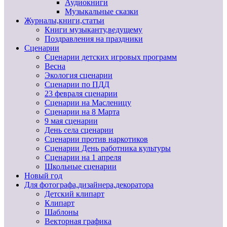
Аудиокниги
Музыкальные сказки
Журналы,книги,статьи
Книги музыканту,ведущему
Поздравления на праздники
Сценарии
Сценарии детских игровых программ
Весна
Экология сценарии
Сценарии по ПДД
23 февраля сценарии
Сценарии на Масленицу
Сценарии на 8 Марта
9 мая сценарии
День села сценарии
Сценарии против наркотиков
Сценарии День работника культуры
Сценарии на 1 апреля
Школьные сценарии
Новый год
Для фотографа,дизайнера,декоратора
Детский клипарт
Клипарт
Шаблоны
Векторная графика