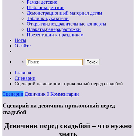
Рамки детские
Шаблоны детские
Демонстрационный материал детям
Таблички,указатели
Открытки,поздравительные,конверты
Плакаты,банера,растяжки
Презентации к праздникам
Ноты
О сайте
Главная
Сценарии
Сценарий на девичник прикольный перед свадьбой
Сценарии
Девичник
0 Комментарии
Сценарий на девичник прикольный перед
свадьбой
Девичник перед свадьбой – что нужно
знать