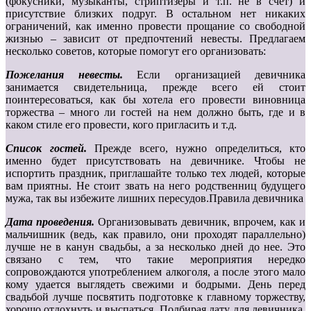
(фокусники, музыканты, стриптизеры и т.п. не в счет) и
присутствие близких подруг. В остальном нет никаких
ограничений, как именно провести прощание со свободной
жизнью – зависит от предпочтений невесты. Предлагаем
несколько советов, которые помогут его организовать:
Пожелания невесты.
Если организацией девичника
занимается свидетельница, прежде всего ей стоит
поинтересоваться, как бы хотела его провести виновница
торжества – много ли гостей на нем должно быть, где и в
каком стиле его провести, кого пригласить и т.д.
Список гостей.
Прежде всего, нужно определиться, кто
именно будет присутствовать на девичнике. Чтобы не
испортить праздник, приглашайте только тех людей, которые
вам приятны. Не стоит звать на него родственниц будущего
мужа, так вы избежите лишних пересудов.Правила девичника
Дата проведения.
Организовывать девичник, впрочем, как и
мальчишник (ведь, как правило, они проходят параллельно)
лучше не в канун свадьбы, а за несколько дней до нее. Это
связано с тем, что такие мероприятия нередко
сопровождаются употреблением алкоголя, а после этого мало
кому удается выглядеть свежими и бодрыми. День перед
свадьбой лучше посвятить подготовке к главному торжеству,
хорошо отдохнуть и выспаться. Подбирая дату для девичника,