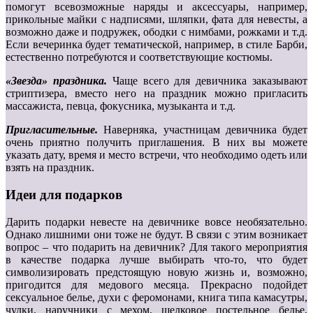
помогут всевозможные наряды и аксессуары, например,
прикольные майки с надписями, шляпки, фата для невесты, а
возможно даже и подружек, ободки с нимбами, рожками и т.д.
Если вечеринка будет тематической, например, в стиле Барби,
естественно потребуются и соответствующие костюмы.
«Звезда» праздника.
Чаще всего для девичника заказывают
стриптизера, вместо него на праздник можно пригласить
массажиста, певца, фокусника, музыканта и т.д.
Пригласительные.
Наверняка, участницам девичника будет
очень приятно получить приглашения. В них вы можете
указать дату, время и место встречи, что необходимо одеть или
взять на праздник.
Идеи для подарков
Дарить подарки невесте на девичнике вовсе необязательно.
Однако лишними они тоже не будут. В связи с этим возникает
вопрос – что подарить на девичник? Для такого мероприятия
в качестве подарка лучше выбирать что-то, что будет
символизировать предстоящую новую жизнь и, возможно,
пригодится для медового месяца. Прекрасно подойдет
сексуальное белье, духи с феромонами, книга типа камасутры,
чулки, наручники с мехом, шелковое постельное белье,