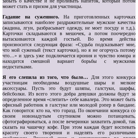
забыть о качестве и не проливать напиток, который потом
может стать и призом для участницы.
Гадание на суженного.
На приготовленных карточках
записываются наиболее раздражительные мужские качества
(жадина, лгун, разбрасывает одежду, не моет посуду и т.д.).
Карточки складываются в мешочек, а потом поочередно
вытаскиваются каждой гостьей. Во время действа
произносится следующая фраза: «Судьба подсказывает мне,
что мой суженый (текст карточки), но я не огорчусь потому
что…» и здесь уже подключается ирония и чувство юмора и
находится смешной вариант борьбы с мужскими
недостатками.
Я его слепила из того, что было…
Для этого конкурса
участницам необходимы воздушные шары и мелкие
аксессуары. Пусть это будут шляпы, галстуки, шарфы,
бейсболки. Из всего этого добра девушки должны будут за
определенное время «слепить» себе кавалера. Это может быть
офисный работник в галстуке или молодой рэпер в бандане.
Как говорится: кто на, что горазд. По окончании конкурса со
своим новонадутым спутником можно потанцевать,
сфотографироваться, а после вечеринки захватить домой, так
сказать на чашечку кофе. При этом каждая будет воспевать
красоту своего творения и наделять его различными