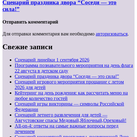
Сценарий праздника двора “Соседи — это
сила!”
Отправить комментарий
Для отправки комментария вам необходимо
авторизоваться
.
Свежие записи
Cценарий линейки 1 сентября 2026
Программа познавательного мероприятия на день флага
22 августа в детском саду
Сценарий праздника двора “Соседи — это сила!”
Сценарий игрового мероприятия прощание с летом
2026 для детей
Кейтеринг на день рождения: как рассчитать меню на
любое количество гостей
Сценарий игры викторины — символы Российской
Федерации
Сценарий летнего развлечения для детей —
Августовские спасы Медовый,Яблочный,Ореховый!
All-on-4: ответы на самые важные вопросы перед
лечением
Сценарий концертной программы, посвященной Дню