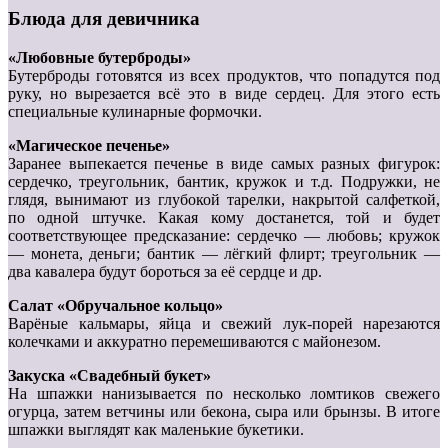
Блюда для девичника
«Любовные бутерброды»
Бутерброды готовятся из всех продуктов, что попадутся под
руку, но вырезается всё это в виде сердец. Для этого есть
специальные кулинарные формочки.
«Магическое печенье»
Заранее выпекается печенье в виде самых разных фигурок:
сердечко, треугольник, бантик, кружок и т.д. Подружки, не
глядя, вынимают из глубокой тарелки, накрытой салфеткой,
по одной штучке. Какая кому достанется, той и будет
соответствующее предсказание: сердечко — любовь; кружок
— монета, деньги; бантик — лёгкий флирт; треугольник —
два кавалера будут бороться за её сердце и др.
Салат «Обручальное кольцо»
Варёные кальмары, яйца и свежий лук-порей нарезаются
колечками и аккуратно перемешиваются с майонезом.
Закуска «Свадебный букет»
На шпажки нанизывается по несколько ломтиков свежего
огурца, затем ветчины или бекона, сыра или брынзы. В итоге
шпажки выглядят как маленькие букетики.