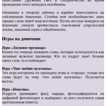
свойствами. Дружный смех и соперничество во время
проведения этого конкурса неизбежны.
Откиньте в сторону заботы и изрядно повеселитесь на
собственном девичнике. Сегодня нет необходимости лить
горькие слезы перед замужеством. Пусть веселые конкурсы на
девичнике станут предвестьем счастливой супружеской
жизни, лишенной скуки и обыденности.
Игры на девичник
Игра «Ласковое прозвище»
Нужно по очереди называть слова, которые используются как
ласковые мужские прозвища. Кто из подруг знает больше
таких слов, та и побеждает.
Игра «Что любят мужчины»
Это игра построена по принципу игры в «города», только все
слова будут на тему «что любят мужчины». Получается
весело.
Игра «Невесты»
Подруги примеряют фату, наряды, фотографируются на
цифровой фотоаппарат и выбирают, из кого получится самая
оригинальная невеста.