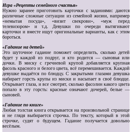
Игра «Рецепты семейного счастья»
Нужно заранее приготовить карточки с заданиями: даются
различные сложные ситуации из семейной жизни, например
«немытая посуда», «визит свекрови», «муж перед
телевизором» и т.д. Девушки по очереди вытягивают
карточки и вместе ищут оригинальные варианты, как с этим
бороться.
«Гадание на детей»
Это шуточное гадание поможет определить, сколько детей
будет у каждой из подруг, и кто родится — сыновья или
дочки. В миску с гречневой крупой добавляется крупная
фасоль красного и белого цвета, всё перемешивается. Каждой
девушке выдаётся по блюдцу. С закрытыми глазами девушка
набирает горсть крупы из миски и насыпает в своё блюдце.
Открывает глаза, и все смотрят, сколько фасолин какого цвета
попало в эту горсть: красные означают дочерей, белые —
сыновей.
«Гадание по книге»
Любая толстая книга открывается на произвольной странице
и не глядя выбирается строчка. По тексту, который в этой
строчке, судят о будущем. Гадание получается довольно
весёлым.