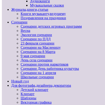
Аудиокниги
Музыкальные сказки
Журналы,книги,статьи
Книги музыканту,ведущему
Поздравления на праздники
Сценарии
Сценарии детских игровых программ
Весна
Экология сценарии
Сценарии по ПДД
23 февраля сценарии
Сценарии на Масленицу
Сценарии на 8 Марта
9 мая сценарии
День села сценарии
Сценарии против наркотиков
Сценарии День работника культуры
Сценарии на 1 апреля
Школьные сценарии
Новый год
Для фотографа,дизайнера,декоратора
Детский клипарт
Клипарт
Шаблоны
Векторная графика