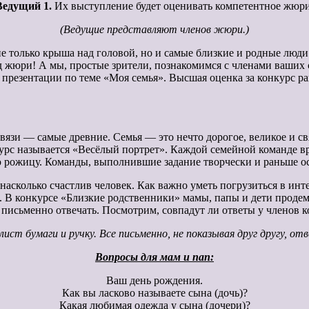
Ведущий 1.
Их выступление будет оценивать компетентное жюри
(Ведущие представляют членов жюри.)
не только крыша над головой, но и самые близкие и родные люди
уд жюри! А мы, простые зрители, познакомимся с членами ваших
презентации по теме «Моя семья». Высшая оценка за конкурс ра
язи — самые древние. Семья — это нечто дорогое, великое и св
курс называется «Весёлый портрет». Каждой семейной команде 
рожицу. Команды, выполнившие задание творчески и раньше ос
асколько счастлив человек. Как важно уметь погрузиться в инте
. В конкурсе «Близкие родственники» мамы, папы и дети продем
 письменно отвечать. Посмотрим, совпадут ли ответы у членов 
ст бумаги и ручку. Все письменно, не показывая друг другу, от
Вопросы для мам и пап:
Ваш день рождения.
Как вы ласково называете сына (дочь)?
Какая любимая одежда у сына (дочери)?