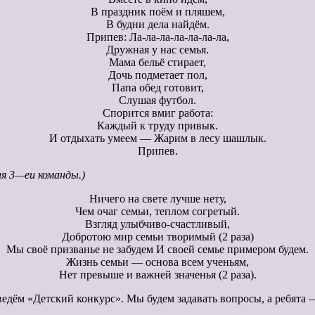
В праздник поём и пляшем,
В будни дела найдём.
Припев: Ла-ла-ла-ла-ла-ла-ла,
Дружная у нас семья.
Мама бельё стирает,
Дочь подметает пол,
Папа обед готовит,
Слушая футбол.
Спорится вмиг работа:
Каждый к труду привык.
И отдыхать умеем — Жарим в лесу шашлык.
Припев.
я 3—еи команды.)
Ничего на свете лучше нету,
Чем очаг семьи, теплом согретый.
Взгляд улыбчиво-счастливый,
Добротою мир семьи творимый (2 раза)
Мы своё призванье не забудем И своей семье примером будем.
Жизнь семьи — основа всем ученьям,
Нет превыше и важней значенья (2 раза).
дём «Детский конкурс». Мы будем задавать вопросы, а ребята —