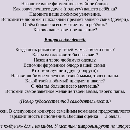
Назовите ваше фирменное семейное блюдо.
Как зовут лучшего друга (подругу) вашего ребёнка?
Назовите ваше любимое увлечение.
Вспомните любимый школьный предмет вашего сына (дочери).
О чём больше всего мечтает ваш ребёнок?
Каково ваше заветное желание?
Вопросы для детей:
Когда день рождения у твоей мамы, твоего папы?
Как мама ласково тебя называет?
Назови твою любимую одежду.
Вспомни фирменное блюдо вашей семьи.
Кто твой лучший друг (подруга)?
Назови любимое увлечение твоей мамы, твоего паны.
Какой твой любимый предмет в школе?
О чём ты больше всего мечтаешь?
Вспомни самое заветное желание твоей мамы, твоего папы.
(Номер художественной самодеятельности.)
есен. В следующем конкурсе семейным командам предоставляетс
гармоничность исполнения. Высшая оценка — 3 балла.
 не колдунья» для 1 команды. Участники импровизируют по шпа