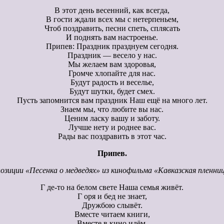
В этот день весенний, как всегда,
В гости ждали всех мы с нетерпеньем,
Чтоб поздравить, песни спеть, сплясать
И поднять вам настроенье.
Припев: Праздник празднуем сегодня.
Праздник — весело у нас.
Мы желаем вам здоровья,
Громче хлопайте для нас.
Будут радость и веселье,
Будут шутки, будет смех.
Пусть запомнится вам праздник Наш ещё на много лет.
Знаем мы, что любите вы нас.
Ценим ласку вашу и заботу.
Лучше нету и роднее вас.
Рады вас поздравить в этот час.
Припев.
озиции «Песенка о медведях» из кинофильма «Кавказская пленниц
Г де-то на белом свете Наша семья живёт.
Г оря и бед не знает,
Дружбою слывёт.
Вместе читаем книги,
Вместе в кино идём,