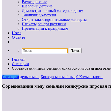
Рамки детские
Шаблоны детские
Демонстрационный материал детям
Таблички,указатели
Открытки,поздравительные,конверты
Плакаты,банера,растяжки
Презентации к праздникам
Ноты
О сайте
Главная
Сценарии
Соревнования меду семьями конкурсно игровая програм
Сценарии
день семьи
,
Конкурсы семейные
0 Комментарии
Соревнования меду семьями конкурсно игровая 