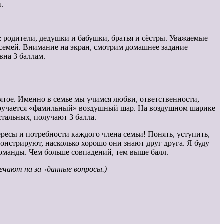
.
: родители, дедушки и бабушки, братья и сёстры. Уважаемые
 семей. Внимание на экран, смотрим домашнее задание —
вна 3 баллам.
ятое. Именно в семье мы учимся любви, ответственности,
вручается «фамильный» воздушный шар. На воздушном шарике
тальных, получают 3 балла.
ресы и потребности каждого члена семьи! Понять, уступить,
онстрируют, насколько хорошо они знают друг друга. Я буду
команды. Чем больше совпадений, тем выше балл.
вечают на за¬данные вопросы.)