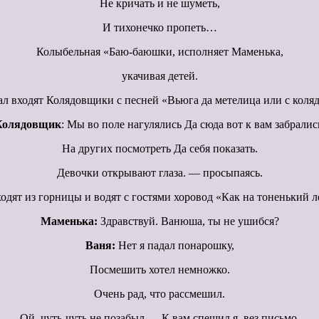
Не кричать и не шуметь,
И тихонечко пропеть…
Колыбельная «Баю-баюшки, исполняет Маменька,
укачивая детей.
ал входят Колядовщики с песней «Вьюга да метелица или с коля
Колядовщик
: Мы во поле нагулялись Да сюда вот к вам забралис
На других посмотреть Да себя показать.
Девочки открывают глаза. — просыпаясь.
дят из горницы и водят с гостями хоровод «Как на тоненький л
Маменька:
Здравствуй. Ванюша, ты не ушибся?
Ваня:
Нет я падал понарошку,
Посмешить хотел немножко.
Очень рад, что рассмешил.
Ой. чуть-чуть не позабыл — К вам спешил я, вез письмо.