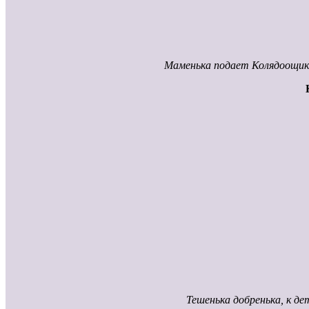
Маменька подает Колядоощика
Тешенька добренька, к д