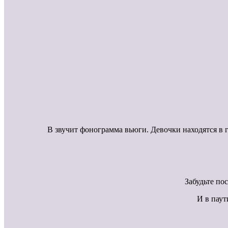
В звучит фонограмма вьюги. Девочки находятся в г
Забудьте по
И в паут