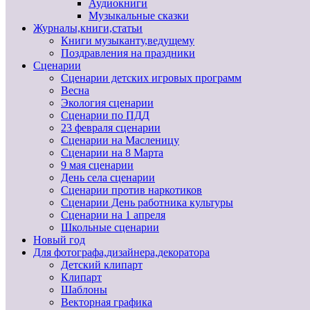
Аудиокниги
Музыкальные сказки
Журналы,книги,статьи
Книги музыканту,ведущему
Поздравления на праздники
Сценарии
Сценарии детских игровых программ
Весна
Экология сценарии
Сценарии по ПДД
23 февраля сценарии
Сценарии на Масленицу
Сценарии на 8 Марта
9 мая сценарии
День села сценарии
Сценарии против наркотиков
Сценарии День работника культуры
Сценарии на 1 апреля
Школьные сценарии
Новый год
Для фотографа,дизайнера,декоратора
Детский клипарт
Клипарт
Шаблоны
Векторная графика