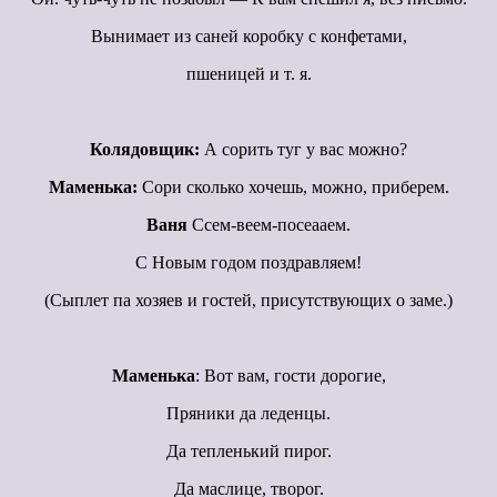
Вынимает из саней коробку с конфетами,
пшеницей и т. я.
Колядовщик:
А сорить туг у вас можно?
Маменька:
Сори сколько хочешь, можно, приберем.
Ваня
Ссем-веем-посеааем.
С Новым годом поздравляем!
(Сыплет па хозяев и гостей, присутствующих о заме.)
Маменька
: Вот вам, гости дорогие,
Пряники да леденцы.
Да тепленький пирог.
Да маслице, творог.