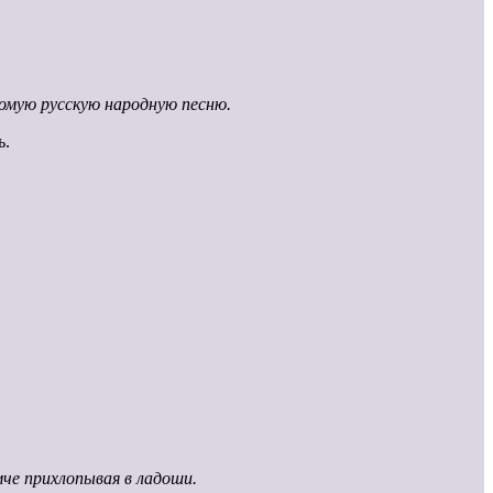
омую русскую народную песню.
ь.
че прихлопывая в ладоши.