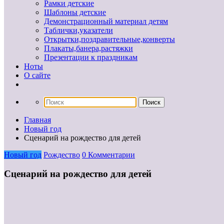
Рамки детские
Шаблоны детские
Демонстрационный материал детям
Таблички,указатели
Открытки,поздравительные,конверты
Плакаты,банера,растяжки
Презентации к праздникам
Ноты
О сайте
Главная
Новый год
Сценарий на рождество для детей
Новый год
Рождество
0 Комментарии
Сценарий на рождество для детей