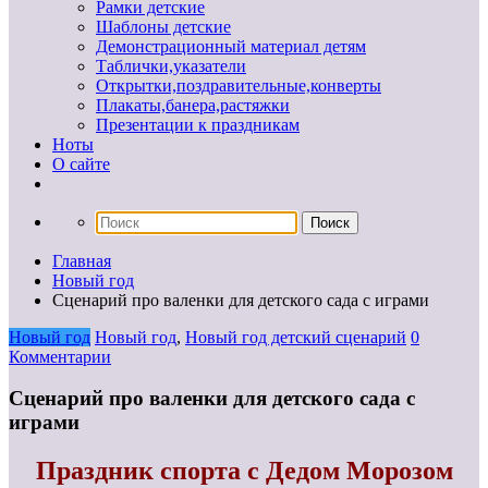
Рамки детские
Шаблоны детские
Демонстрационный материал детям
Таблички,указатели
Открытки,поздравительные,конверты
Плакаты,банера,растяжки
Презентации к праздникам
Ноты
О сайте
Главная
Новый год
Сценарий про валенки для детского сада с играми
Новый год
Новый год
,
Новый год детский сценарий
0
Комментарии
Сценарий про валенки для детского сада с
играми
Праздник спорта с Дедом Морозом