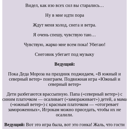
Видел, как изо всех сил вы старались…
Ну в мне идти пора
Ждут меня холод, снега и ветра.
Я очень спешу, чувствую таю…
Чувствую, жарко мне всем пока! Убегаю!
Снеговик убегает под музыку
Ведущий:
Пока Деда Мороза на праздник поджидаем, «В южный и
северный ветер» поиграем. Подвижная игра «Южный и
северный ветер»
Дети разбегаются врассыпную. Папа («северный ветер») с
синим платочком — осаливает («замораживает») детей, а мама
(«южный ветер») с красным платочком — «отогревает
замороженных», Игрокам можно приседать, чтобы их не
осалили.
Ведущий:
Вот это игра была, вот это гонка! Жаль, что гости