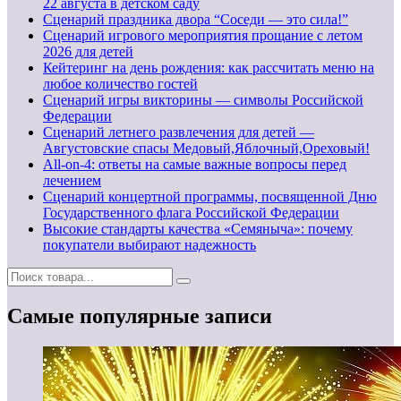
22 августа в детском саду
Сценарий праздника двора “Соседи — это сила!”
Сценарий игрового мероприятия прощание с летом
2026 для детей
Кейтеринг на день рождения: как рассчитать меню на
любое количество гостей
Сценарий игры викторины — символы Российской
Федерации
Сценарий летнего развлечения для детей —
Августовские спасы Медовый,Яблочный,Ореховый!
All-on-4: ответы на самые важные вопросы перед
лечением
Сценарий концертной программы, посвященной Дню
Государственного флага Российской Федерации
Высокие стандарты качества «Семяныча»: почему
покупатели выбирают надежность
Самые популярные записи