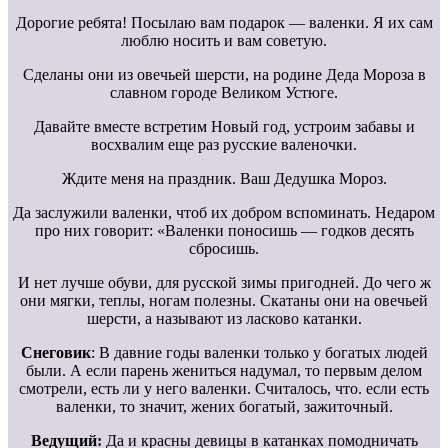
Дорогие ребята! Посылаю вам подарок — валенки. Я их сам
люблю носить и вам советую.
Сделаны они из овечьей шерсти, на родине Деда Мороза в
славном городе Великом Устюге.
Давайте вместе встретим Новый год, устроим забавы и
восхвалим еще раз русские валеночки.
Ждите меня на праздник. Ваш Дедушка Мороз.
Да заслужили валенки, чтоб их добром вспоминать. Недаром
про них говорит: «Валенки поносишь — годков десять
сбросишь.
И нет лучше обуви, для русской зимы пригодней. До чего ж
они мягки, теплы, ногам полезны. Скатаны они на овечьей
шерсти, а называют из ласково катанки.
Снеговик
: В давние годы валенки только у богатых людей
были. А если парень жениться надумал, то первым делом
смотрели, есть ли у него валенки. Считалось, что. если есть
валенки, то значит, жених богатый, зажиточный.
Ведущий:
Да и красны девицы в катанках помодничать