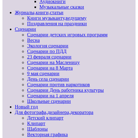
Аудиокниги
Музыкальные сказки
Журналы,книги,статьи
Книги музыканту,ведущему
Поздравления на праздники
Сценарии
Сценарии детских игровых программ
Весна
Экология сценарии
Сценарии по ПДД
23 февраля сценарии
Сценарии на Масленицу
Сценарии на 8 Марта
9 мая сценарии
День села сценарии
Сценарии против наркотиков
Сценарии День работника культуры
Сценарии на 1 апреля
Школьные сценарии
Новый год
Для фотографа,дизайнера,декоратора
Детский клипарт
Клипарт
Шаблоны
Векторная графика