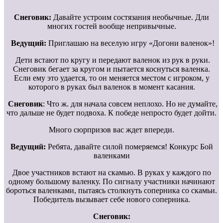
Снеговик:
Давайте устроим состязания необычные. Дли
многих гостей вообще непривычные.
Ведущий:
Приглашаю на веселую игру «Догони валенок»!
Дети встают по кругу и передают валенок из рук в руки.
Снеговик бегает за кругом и пытается коснуться валенка.
Если ему это удается, то он меняется местом с игроком, у
которого в руках был валенок в момент касания.
Снеговик
: Что ж. для начала совсем неплохо. Но не думайте,
что дальше не будет подвоха. К победе непросто будет дойти.
Много сюрпризов вас ждет впереди.
Ведущий:
Ребята, давайте силой померяемся! Конкурс Бой
валенками
Двое участников встают на скамью. В руках у каждого по
одному большому валенку. По сигналу участники начинают
бороться валенками, пытаясь столкнуть соперника со скамьи.
Победитель вызывает себе нового соперника.
Снеговик: