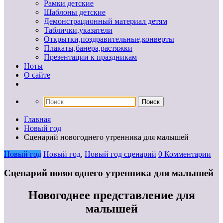
Рамки детские
Шаблоны детские
Демонстрационный материал детям
Таблички,указатели
Открытки,поздравительные,конверты
Плакаты,банера,растяжки
Презентации к праздникам
Ноты
О сайте
Главная
Новый год
Сценарий новогоднего утренника для малышей
Новый год
Новый год
,
Новый год сценарий
0 Комментарии
Сценарий новогоднего утренника для малышей
Новогоднее представление для
малышей