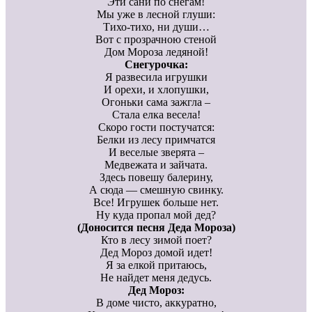
Эти сани по снегам!
Мы уже в лесной глуши:
Тихо-тихо, ни души…
Вот с прозрачною стеной
Дом Мороза ледяной!
Снегурочка:
Я развесила игрушки
И орехи, и хлопушки,
Огоньки сама зажгла –
Стала елка весела!
Скоро гости постучатся:
Белки из лесу примчатся
И веселые зверята –
Медвежата и зайчата.
Здесь повешу балерину,
А сюда — смешную свинку.
Все! Игрушек больше нет.
Ну куда пропал мой дед?
(Доносится песня Деда Мороза)
Кто в лесу зимой поет?
Дед Мороз домой идет!
Я за елкой притаюсь,
Не найдет меня дедусь.
Дед Мороз:
В доме чисто, аккуратно,