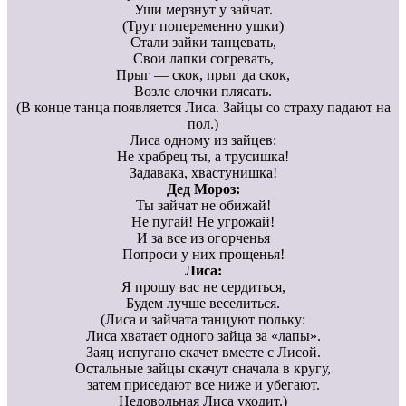
Уши мерзнут у зайчат.
(Трут попеременно ушки)
Стали зайки танцевать,
Свои лапки согревать,
Прыг — скок, прыг да скок,
Возле елочки плясать.
(В конце танца появляется Лиса. Зайцы со страху падают на
пол.)
Лиса одному из зайцев:
Не храбрец ты, а трусишка!
Задавака, хвастунишка!
Дед Мороз:
Ты зайчат не обижай!
Не пугай! Не угрожай!
И за все из огорченья
Попроси у них прощенья!
Лиса:
Я прошу вас не сердиться,
Будем лучше веселиться.
(Лиса и зайчата танцуют польку:
Лиса хватает одного зайца за «лапы».
Заяц испугано скачет вместе с Лисой.
Остальные зайцы скачут сначала в кругу,
затем приседают все ниже и убегают.
Недовольная Лиса уходит.)