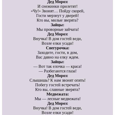
Дед Мороз:
И снежинки прилетят!
«Чу!» Звонят… Пойду скорей,
Гости мерзнут у дверей!
Кто вы, милые зверята?
Зайцы:
Мы проворные зайчата!
Дед Мороз:
Внучка! В дом гостей веди,
Возле елки усади!
Снегурочка:
Заходите, гости, в дом,
Вас давно на елку ждем.
Зайцы:
— Вот так елочка — краса!
— Разбегаются глаза!
Дед Мороз:
Слышишь? К нам звонят опять!
Побегу гостей встречать!
Кто вы, славные зверята?
Медвежата:
Мы — лесные медвежата!
Дед Мороз:
Внучка! В дом гостей веди,
Возле елки усади!