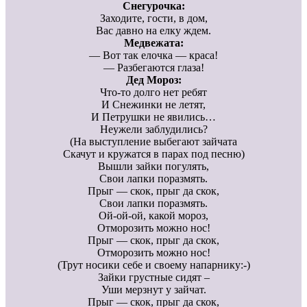
Снегурочка:
Заходите, гости, в дом,
Вас давно на елку ждем.
Медвежата:
— Вот так елочка — краса!
— Разбегаются глаза!
Дед Мороз:
Что-то долго нет ребят
И Снежинки не летят,
И Петрушки не явились…
Неужели заблудились?
(На выступление выбегают зайчата
Скачут и кружатся в парах под песню)
Вышли зайки погулять,
Свои лапки поразмять.
Прыг — скок, прыг да скок,
Свои лапки поразмять.
Ой-ой-ой, какой мороз,
Отморозить можно нос!
Прыг — скок, прыг да скок,
Отморозить можно нос!
(Трут носики себе и своему напарнику:-)
Зайки грустные сидят –
Уши мерзнут у зайчат.
Прыг — скок, прыг да скок,