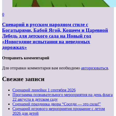
0
Сценарий в русском народном стиле с
Богатырями, Бабой Ягой, Кощеем и Царевной
Лебедь для детского сада на Новый год
«Новогодние испытания на неведомых
дорожках»
Отправить комментарий
Для отправки комментария вам необходимо
авторизоваться
.
Свежие записи
Cценарий линейки 1 сентября 2026
Программа познавательного мероприятия на день флага
22 августа в детском саду
Сценарий праздника двора “Соседи — это сила!”
Сценарий игрового мероприятия прощание с летом
2026 для детей