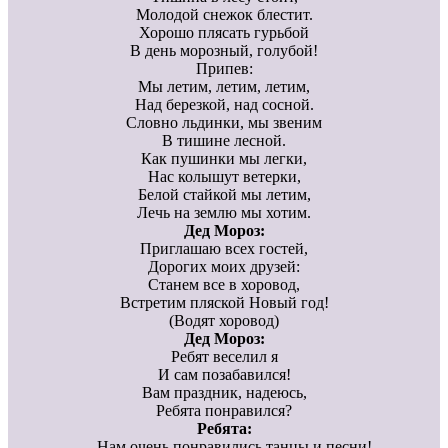
Молодой снежок блестит.
Хорошо плясать гурьбой
В день морозный, голубой!
Припев:
Мы летим, летим, летим,
Над березкой, над сосной.
Словно льдинки, мы звеним
В тишине лесной.
Как пушинки мы легки,
Нас колышут ветерки,
Белой стайкой мы летим,
Лечь на землю мы хотим.
Дед Мороз:
Приглашаю всех гостей,
Дорогих моих друзей:
Станем все в хоровод,
Встретим пляской Новый год!
(Водят хоровод)
Дед Мороз:
Ребят веселил я
И сам позабавился!
Вам праздник, надеюсь,
Ребята понравился?
Ребята:
— Нам очень понравились танцы и песни!