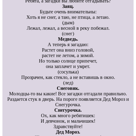
Ребята, а загадки вы любите отгадывать?
Заяц.
Будьте очень внимательны:
Хоть я не снег, а таю, не птица, а летаю.
(дым)
Лежал, лежал, а весной в реку побежал.
(снег)
Медведь.
А теперь я загадаю:
Растет она вниз головой,
растет не летом, а зимой.
Но только солнце припечет,
она заплачет и умрет.
(сосулька)
Прозрачен, как стекло, а не вставишь в окно.
(лед)
Снеговик.
Молодцы-то вы какие! Все загадки отгадали правильно.
Раздается стук в дверь. На пороге появляется Дед Мороз и
Снегурочка.
Снегурочка.
Ох, как много ребятишек:
И девчонок, и мальчишек!
Здравствуйте!
Дед Мороз.