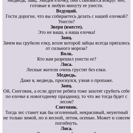
Медведь, Заяц. Увидев елочку, они становятся вокруг нее,
готовые в любую минуту ее унести.
Ведущий.
Гости дорогие, что вы собираетесь делать с нашей елочкой?
Унести?
Звери (вместе).
Это не ваша, а наша елочка!
Заяц.
Зачем вы срубили елку, возле которой зайцы всегда прятались
от сильного мороза?
Волк.
Кто вам разрешил унести ее?
Лиса.
Лесные жители очень грустят без елки.
Медведь.
Даже я, медведь, проснулся, узнав о пропаже.
Заяц.
Ой, Снеговик, а если другие ребята тоже захотят срубить себе
по елочке к новогоднему празднику, то что же тогда будет с
лесом?
Снеговик.
Тогда лес станет как бы оголенный, некрасивый, неуютный
не только зимой, но и весной, летом, осенью. Может и совсем
погибнуть.
Лиса.