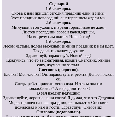
Сценарий
1-й скоморох.
Снова к нам пришел сегодня праздник елки и зимы.
Этот праздник новогодний с нетерпением ждали мы.
2-й скоморох.
Минувший год уходит, и время торопливое не ждет.
Листок последний сорван календарный,
На встречу нам шагает Новый год!
1-й скоморох.
Лесом частым, полем вьюжным зимний праздник к нам идет.
Так давайте скажем дружно:
Здравствуй, здравствуй, Новый год!
Крадучись, что-то высматривая, входит Снеговик. Увидев
елку, изумленно застыл.
Снеговик (радостно).
Елочка! Моя елочка! Ой, здравствуйте, ребята! Долго я искал
ее.
Следы ребят привели меня сюда. И зачем она им
понадобилась? А нарядили-то как!
В зал входит ведущий:
Здравствуйте, дорогие наши гости! Я думал, что это Дедушка
Мороз пришел на наш праздник, оказывается Снеговик
пожаловал к нам в гости. Здравствуй, Снеговик!
Снеговик (недовольно).
И совсем я не в гости. Я из лесу пришел, елочку свою ищу.