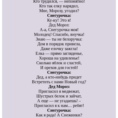
Кто трудился, — непонятно!
Кто так елку нарядил,
Мне, Морозу, угодил?
Снегурочка:
Ку-ку! Это я!
Дед Мороз:
А-а, Снегурочка моя!
Молодец! Спасибо, внучка!
Знаю — ты не белоручка:
Дом в порядок привела,
Даже елочку зажгла!
Елка — прямо загляденье,
Хороша на удивленье!
Сколько яблок и сластей,
И орехов для гостей!
Снегурочка:
Дед, а кто-нибудь придет
Встретить с нами Новый год?
Дед Мороз:
Пригласил я медвежат,
Шустрых белок и зайчат,
А еще — не угадаешь! –
Пригласил я к нам… ребят!
Снегурочка:
Как я рада! А Снежинки?