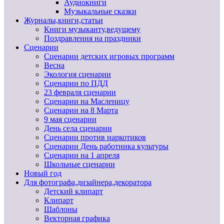
Аудиокниги
Музыкальные сказки
Журналы,книги,статьи
Книги музыканту,ведущему
Поздравления на праздники
Сценарии
Сценарии детских игровых программ
Весна
Экология сценарии
Сценарии по ПДД
23 февраля сценарии
Сценарии на Масленицу
Сценарии на 8 Марта
9 мая сценарии
День села сценарии
Сценарии против наркотиков
Сценарии День работника культуры
Сценарии на 1 апреля
Школьные сценарии
Новый год
Для фотографа,дизайнера,декоратора
Детский клипарт
Клипарт
Шаблоны
Векторная графика