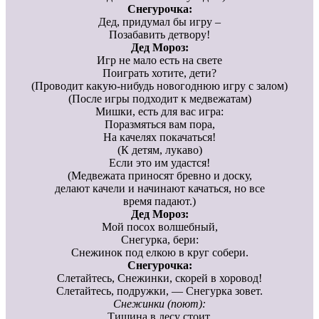
Снегурочка:
Дед, придумал бы игру –
Позабавить детвору!
Дед Мороз:
Игр не мало есть на свете
Поиграть хотите, дети?
(Проводит какую-нибудь новогоднюю игру с залом)
(После игры подходит к медвежатам)
Мишки, есть для вас игра:
Поразмяться вам пора,
На качелях покачаться!
(К детям, лукаво)
Если это им удастся!
(Медвежата приносят бревно и доску,
делают качели и начинают качаться, но все
время падают.)
Дед Мороз:
Мой посох волшебный,
Снегурка, бери:
Снежинок под елкою в круг собери.
Снегурочка:
Слетайтесь, Снежинки, скорей в хоровод!
Слетайтесь, подружки, — Снегурка зовет.
Снежинки (поют):
Тишина в лесу стоит,