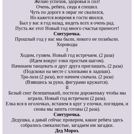
Желаю успехов, здоровья и сил!
Очень, ребята, сюда я спешил.
Чуть по дороге в овраг не свалился,
Но кажется вовремя в гости явился.
Был у вас я год назад, видеть всех я очень рад.
Пусть же этот Новый год много счастья принесет!
Снегурочка.
Прошлый год у вас мы были, никого не позабыли.
Хороводы
I
Ходим, гуляем. Новый год встречаем. (2 раза)
(Идем вокруг елки простым шагом).
Начинаем танцевать и друг друга приглашать. (2 раза)
(Подскоки на месте с хлопками в ладоши).
Тра-лала (2 раза), все начнем сначала. (2 раза)
(Взявшись за руки, фигурами кружатся).
II
Белый снег белешенький, постели дороженьку чтобы мы
играли, Новый год встречали (2 раза).
Елка вся в иголочках, встанем в круг у елочки, поглядим, и
снова мы запеть готовы (2 раза).
Снегурочка.
Дедушка, а давай сейчас проверим, какие ребята здесь
собрались смекалистые, загадаем им загадки.
Дед Мороз.