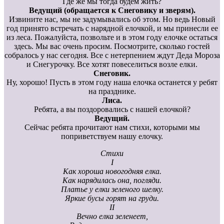
Где же мы тогда будем жить?
Ведущий (обращается к Снеговику и зверям).
Извините нас, мы не задумывались об этом. Но ведь Новый
год принято встречать с нарядной елочкой, и мы принесли ее
из леса. Пожалуйста, позвольте и в этом году елочке остаться
здесь. Мы вас очень просим. Посмотрите, сколько гостей
собралось у нас сегодня. Все с нетерпением ждут Деда Мороза
и Снегурочку. Все хотят повеселиться возле елки.
Снеговик.
Ну, хорошо! Пусть в этом году наша елочка останется у ребят
на празднике.
Лиса.
Ребята, а вы поздоровались с нашей елочкой?
Ведущий.
Сейчас ребята прочитают нам стихи, которыми мы
поприветствуем нашу елочку.
Стихи
I
Как хороша новогодняя елка.
Как нарядилась она, погляди.
Платье у елки зеленого шелку.
Яркие бусы горят на груди.
II
Вечно елка зеленеет,