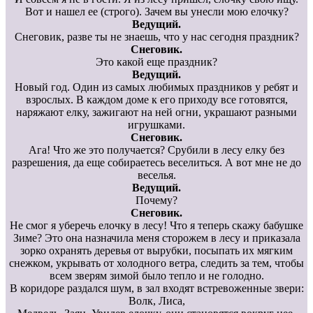
Вот и нашел ее (строго). Зачем вы унесли мою елочку?
Ведущий.
Снеговик, разве ты не знаешь, что у нас сегодня праздник?
Снеговик.
Это какой еще праздник?
Ведущий.
Новый год. Один из самых любимых праздников у ребят и
взрослых. В каждом доме к его приходу все готовятся,
наряжают елку, зажигают на ней огни, украшают разными
игрушками.
Снеговик.
Ага! Что же это получается? Срубили в лесу елку без
разрешения, да еще собираетесь веселиться. А вот мне не до
веселья.
Ведущий.
Почему?
Снеговик.
Не смог я уберечь елочку в лесу! Что я теперь скажу бабушке
Зиме? Это она назначила меня сторожем в лесу и приказала
зорко охранять деревья от вырубки, посыпать их мягким
снежком, укрывать от холодного ветра, следить за тем, чтобы
всем зверям зимой было тепло и не голодно.
В коридоре раздался шум, в зал входят встревоженные звери:
Волк, Лиса,