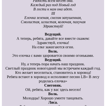
Радость всем несет она.
Каждый раз под Новый год
В гости к нам она идет.
III
Елочка зеленая, снегом запушенная,
Смолистая, иглистая, колючая, пахучая
Здравствуй!
Ведущий.
А теперь, ребята, давайте все вместе скажем:
Здравствуй, елочка!
На елке зажигаются огни.
Волк.
Это елочка с вами здоровается своими огоньками.
Ведущий.
Ну, а теперь пора начать наш праздник.
Светлый праздник новогодний мы встречаем каждый год.
Кто желает веселиться, становитесь в хоровод!
Ребята встают в хоровод и исполняют песню LВ» В лесу
родилась елочка»
Снеговик.
Ой, ребята, как у вас здесь весело!
Волк.
Молодцы! Хорошо умеете танцевать.
Лиса.