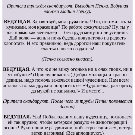
(Зрители трижды скандируют. Выходит Печка. Ведущая
ласково гладит Печку).
ВЕДУЩАЯ
. Здравствуй, моя труженица! Что, истомилась за
кулисами, моя красавица? По работе соскучилась? Ну, ты у
нас прямо как менеджер — без труда минутки не усидишь.
Дай волю — день и ночь будешь покупателю на радость
хлопотать. И это правильно, ведь дорогой наш покупатель —
счастья нашего создатель!
(Печка согласно кивает).
ВЕДУЩАЯ.
А что ж я не вижу огонька ни в очах твоих, ни в
утробушке? (Прислушивается.) Добры молодцы и красны
девицы, надо помочь зажечься нашей чудеснице. Нам всем
осталось только дружно попросить ее: «Чудо-печка, разгорись,
да мукой не запылись!» И вместе!..
(Зрители скандируют. После чего из трубы Печки появляется
дымок).
ВЕДУЩАЯ.
Ура! Поблагодарим нашу кудесницу, похлопаем
ей так дружно, чтобы ветерком раздуло ее животворящий
огонек! Руки пошире раздвигаем, побыстрее сдвигаем, ветер-
ветер нагоняем! (Все аплодируют.)