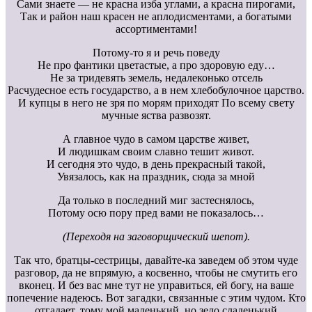
Сами знаете — не красна изба углами, а красна пирогами,
Так и район наш красен не аплодисментами, а богатыми
ассортиментами!
Потому-то я и речь поведу
Не про фантики цветастые, а про здоровую еду…
Не за тридевять земель, недалеконько отсель
Расчудесное есть государство, а в нем хлебобулочное царство.
И купцы в него не зря по морям приходят По всему свету
мучные яства развозят.
А главное чудо в самом царстве живет,
И людишкам своим славно тешит живот.
И сегодня это чудо, в день прекрасный такой,
Увязалось, как на праздник, сюда за мной
Да только в последний миг застеснялось,
Потому осю пору пред вами не показалось…
(Переходя на заговорщический шепот).
Так что, братцы-сестрицы, давайте-ка заведем об этом чуде
разговор, да не впрямую, а косвенно, чтобы не смутить его
вконец. И без вас мне тут не управиться, ей богу, на ваше
попечение надеюсь. Вот загадки, связанные с этим чудом. Кто
отгадает, тому мой маленький, но зело сладенький