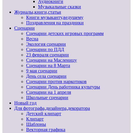
Аудиокниги
Музыкальные сказки
Журналы,книги,статьи
Книги музыканту,ведущему
Поздравления на праздники
Сценарии
Сценарии детских игровых программ
Весна
Экология сценарии
Сценарии по ПДД
23 февраля сценарии
Сценарии на Масленицу
Сценарии на 8 Марта
9 мая сценарии
День села сценарии
Сценарии против наркотиков
Сценарии День работника культуры
Сценарии на 1 апреля
Школьные сценарии
Новый год
Для фотографа,дизайнера,декоратора
Детский клипарт
Клипарт
Шаблоны
Векторная графика