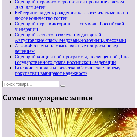
Сценарий игрового мероприятия прощание с летом
2026 для детей
Кейтеринг на день рождения: как рассчитать меню на
любое количество гостей
Сценарий игры викторины — символы Российской
Федерации
Сценарий летнего развлечения для детей —
Августовские спасы Медовый,Яблочный,Ореховый!
All-on-4: ответы на самые важные вопросы перед
лечением
Сценарий концертной программы, посвященной Дню
Государственного флага Российской Федерации
Высокие стандарты качества «Семяныча»: почему
покупатели выбирают надежность
Самые популярные записи