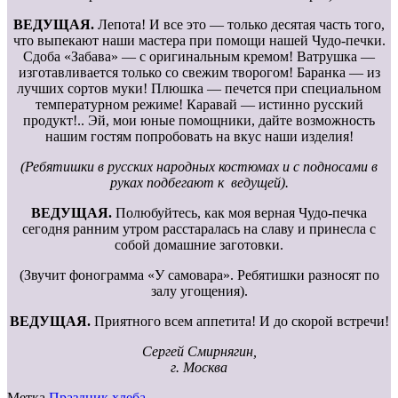
ВЕДУЩАЯ.
Лепота! И все это — только десятая часть того,
что выпекают наши мастера при помощи нашей Чудо-печки.
Сдоба «Забава» — с оригинальным кремом! Ватрушка —
изготавливается только со свежим творогом! Баранка — из
лучших сортов муки! Плюшка — печется при специальном
температурном режиме! Каравай — истинно русский
продукт!.. Эй, мои юные помощники, дайте возможность
нашим гостям попробовать на вкус наши изделия!
(Ребятишки в русских народных костюмах и с подносами в
руках подбегают к ведущей).
ВЕДУЩАЯ.
Полюбуйтесь, как моя верная Чудо-печка
сегодня ранним утром расстаралась на славу и принесла с
собой домашние заготовки.
(Звучит фонограмма «У самовара». Ребятишки разносят по
залу угощения).
ВЕДУЩАЯ.
Приятного всем аппетита! И до скорой встречи!
Сергей Смирнягин,
г. Москва
Метка
Праздник хлеба