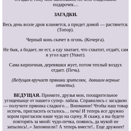
подарочек…
ЗАГАДКИ.
Весь день возле дров кланяется, а придет домой — растянется.
(Топор).
Черный конь скачет в огонь. (Кочерга).
Не бык, а бодает, не ест, а еду хватает, что схватит, отдаёт, сам
в угол идет (Ухват).
Сама кирпичная, деревяшки жует, потом теплый воздух
отдает. (Печь).
(Ведущая вручает пряники зрителям, давшим верные
ответы).
ВЕДУЩАЯ.
Примите, друзья мои, поощрительное
угощеньице от нашего супер- лабаза. Справились с загадкою
— получите пряника сладкого… Внимание! Чтобы наш товар
испечь, пригласить осталось… печь! И теперь все дружно
хором пригласим наше чудо на сцену. Я скажу, а вы будете
повторять за мной: чудо-печка, появись, да мукой не
запылись!..» Запомнили? А теперь вместе!.. Еще дружнее!