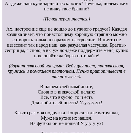
А где же наш кулинарный эксклюзив? Печечка, почему же я
не вижу твое брашно?
(Печка переминается.)
Ах, настроение еще не дошло до нужного градуса? Каждая
хозяйка знает, что понастоящему хорошую стряпню можно
сотворить только в гораздом настроении. И ничто не
взвеселит так народ наш, как разудалая частушка. Братцы-
сестрицы, я спою, а вы уж дондеже поддержите меня, купно
похлопайте да борзо потопайте!
(Звучит плясовой наигрыш. Ведущая поет, приплясывая,
кружась и помахивая платочком. Печка притоптывает в
такт музыке).
В нашем хлебокомбинате,
Словно в княжеской палате:
Все, что вкусно, то и есть
Для любителей поесть! У-у-у-у-ух!
Как-то раз моя подружка Попросила две ватрушки,
Муж; на кухне их нашел,
На футбол он не пошел! У-у-у-у-ух!