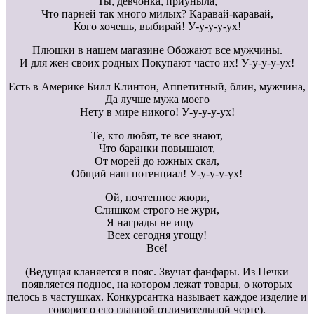
Ты, девчонка, приуныла,
Что парней так много милых? Каравай-каравай,
Кого хочешь, выбирай! У-у-у-у-ух!
Плюшки в нашем магазине Обожают все мужчины.
И для жен своих родных Покупают часто их! У-у-у-у-ух!
Есть в Америке Билл Клинтон, Аппетитный, блин, мужчина,
Да лучше мужа моего
Нету в мире никого! У-у-у-у-ух!
Те, кто любят, те все знают,
Что баранки повышают,
От морей до южных скал,
Общий наш потенциал! У-у-у-у-ух!
Ой, почтенное жюри,
Слишком строго не жури,
Я награды не ищу —
Всех сегодня угощу!
Всё!
(Ведущая кланяется в пояс. Звучат фанфары. Из Печки
появляется поднос, на котором лежат товары, о которых
пелось в частушках. Конкурсантка называет каждое изделие и
говорит о его главной отличительной черте).