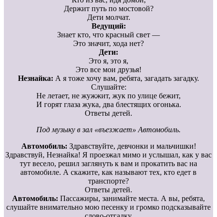
Держит путь по мостовой?
Дети молчат.
Ведущий:
Знает кто, что красный свет —
Это значит, хода нет?
Дети:
Это я, это я,
Это все мои друзья!
Незнайка:
А я тоже хочу вам, ребята, загадать загадку.
Слушайте:
Не летает, не жужжит, жук по улице бежит,
И горят глаза жука, два блестящих огонька.
Ответы детей.
Под музыку в зал «въезжает» Автомобиль.
Автомобиль:
Здравствуйте, девчонки и мальчишки!
Здравствуй, Незнайка! Я проезжал мимо и услышал, как у вас
тут весело, решил заглянуть к вам и прокатить вас на
автомобиле. А скажите, как называют тех, кто едет в
транспорте?
Ответы детей.
Автомобиль:
Пассажиры, занимайте места. А вы, ребята,
слушайте внимательно мою песенку и громко подсказывайте
слово-отгадку.