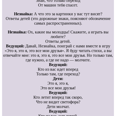
Знай, что только переход
От машин тебя спасет.
Незнайка:
А что это за картинки у вас тут висят?
Ответы детей (это дорожные знаки, поясняют обозначение
самых распространенных).
Незнайка:
Ох, какие вы молодцы! Скажите, а играть вы
любите?
Ответы детей.
Ведущий:
Давай, Незнайка, поиграй с нами вместе в игру
«Это я, это я, это все мои друзья». Я буду читать стихи, а вы
отвечайте мне: это я, это я, это все мои друзья. Но только там,
где нужно, а где не надо — молчите.
Ведущий:
Кто из вас идет вперед
Только там, где переход?
Дети:
Это я, это я,
Это все мои друзья!
Ведущий:
Кто летит вперед так скоро,
Что не видит светофора?
Дети молчат.
Ведущий:
Кто из вас, идя домой,