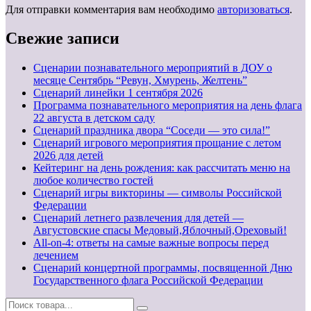
Для отправки комментария вам необходимо
авторизоваться
.
Свежие записи
Сценарии познавательного мероприятий в ДОУ о
месяце Сентябрь “Ревун, Хмурень, Желтень”
Cценарий линейки 1 сентября 2026
Программа познавательного мероприятия на день флага
22 августа в детском саду
Сценарий праздника двора “Соседи — это сила!”
Сценарий игрового мероприятия прощание с летом
2026 для детей
Кейтеринг на день рождения: как рассчитать меню на
любое количество гостей
Сценарий игры викторины — символы Российской
Федерации
Сценарий летнего развлечения для детей —
Августовские спасы Медовый,Яблочный,Ореховый!
All-on-4: ответы на самые важные вопросы перед
лечением
Сценарий концертной программы, посвященной Дню
Государственного флага Российской Федерации