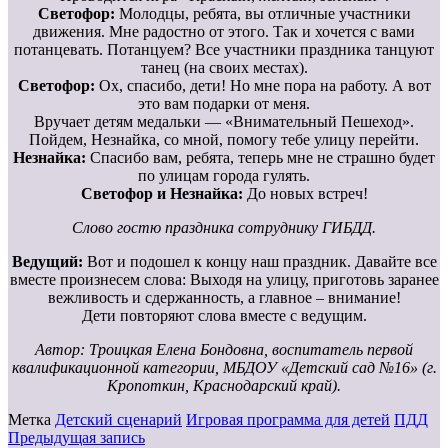
Светофор:
Молодцы, ребята, вы отличные участники
движения. Мне радостно от этого. Так и хочется с вами
потанцевать. Потанцуем? Все участники праздника танцуют
танец (на своих местах).
Светофор:
Ох, спасибо, дети! Но мне пора на работу. А вот
это вам подарки от меня.
Вручает детям медальки — «Внимательный Пешеход».
Пойдем, Незнайка, со мной, помогу тебе улицу перейти.
Незнайка:
Спасибо вам, ребята, теперь мне не страшно будет
по улицам города гулять.
Светофор и Незнайка:
До новых встреч!
Слово гостю праздника сотруднику ГИБДД.
Ведущий:
Вот и подошел к концу наш праздник. Давайте все
вместе произнесем слова: Выходя на улицу, приготовь заранее
вежливость и сдержанность, а главное – внимание!
Дети повторяют слова вместе с ведущим.
Автор: Троицкая Елена Бондовна, воспитатель первой
квалификационной категории, МБДОУ «Детский сад №16» (г.
Кропоткин, Краснодарский край).
Метка
Детский сценарий
Игровая программа для детей
ПДД
Предыдущая запись