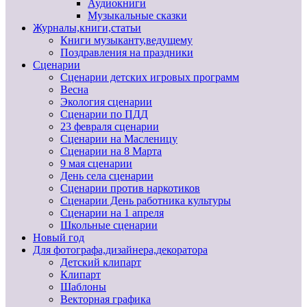
Аудиокниги
Музыкальные сказки
Журналы,книги,статьи
Книги музыканту,ведущему
Поздравления на праздники
Сценарии
Сценарии детских игровых программ
Весна
Экология сценарии
Сценарии по ПДД
23 февраля сценарии
Сценарии на Масленицу
Сценарии на 8 Марта
9 мая сценарии
День села сценарии
Сценарии против наркотиков
Сценарии День работника культуры
Сценарии на 1 апреля
Школьные сценарии
Новый год
Для фотографа,дизайнера,декоратора
Детский клипарт
Клипарт
Шаблоны
Векторная графика