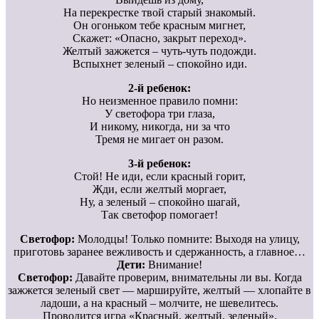
На перекрестке твой старый знакомый.
Он огоньком тебе красным мигнет,
Скажет: «Опасно, закрыт переход».
Желтый зажжется – чуть-чуть подожди.
Вспыхнет зеленый – спокойно иди.
2-й ребенок:
Но неизменное правило помни:
У светофора три глаза,
И никому, никогда, ни за что
Тремя не мигает он разом.
3-й ребенок:
Стой! Не иди, если красный горит,
Жди, если желтый моргает,
Ну, а зеленый – спокойно шагай,
Так светофор помогает!
Светофор:
Молодцы! Только помните: Выходя на улицу,
приготовь заранее вежливость и сдержанность, а главное…
Дети:
Внимание!
Светофор:
Давайте проверим, внимательны ли вы. Когда
зажжется зеленый свет — маршируйте, желтый — хлопайте в
ладоши, а на красный – молчите, не шевелитесь.
Проводится игра «Красный, желтый, зеленый».