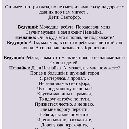
Он имеет по три глаза, но не смотрит ими сразу, на дороге с
давних пор нам мигает…
Дети: Светофор.
Ведущий:
Молодцы, ребята. Порадовали меня.
Звучит музыка, в зал входит Незнайка.
Незнайка:
Ой, а куда это я попал, не подскажете?
Ведущий:
А Ты, мальчик, в гости к ребятам в детский сад
попал. А город наш называется Кропоткин.
Ведущий:
Ребята, а вам этот мальчик никого не напоминает?
Ответы детей.
Незнайка:
Да, я Незнайка. А, может, вы мне поможете?
Попав в большой и шумный город
Я растерялся, я пропал…
Не зная знаков светофора,
Чуть под машину не попал!
Кругом машины и трамваи,
То вдруг автобус по пути.
Признаться честно, я не знаю,
Где мне дорогу перейти.
Ребята, вы мне помогите
И, если можно, расскажите,
Дорогу как переходить,