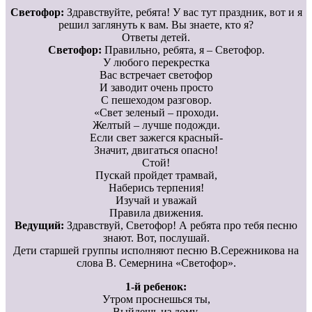
Светофор:
Здравствуйте, ребята! У вас тут праздник, вот и я
решил заглянуть к вам. Вы знаете, кто я?
Ответы детей.
Светофор:
Правильно, ребята, я – Светофор.
У любого перекрестка
Вас встречает светофор
И заводит очень просто
С пешеходом разговор.
«Свет зеленый – проходи.
Желтый – лучше подожди.
Если свет зажегся красный-
Значит, двигаться опасно!
Стой!
Пускай пройдет трамвай,
Наберись терпения!
Изучай и уважай
Правила движения.
Ведущий:
Здравствуй, Светофор! А ребята про тебя песню
знают. Вот, послушай.
Дети старшей группы исполняют песню В.Сережникова на
слова В. Семернина «Светофор».
1-й ребенок:
Утром проснешься ты,
Выйдешь из дому,