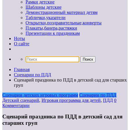
Рамки детские
Шаблоны детские
Демонстрационный материал детям
Таблички,указатели
Открытки,поздравительные,конверты
Плакаты,банера,растяжки
Презентации к праздникам
Ноты
О сайте
Главная
Сценарии по ПДД
Сценарий праздника по ПДД в детский сад для старших
груп
Сценарии детских игровых программ
Сценарии по ПДД
Детский сценарий
,
Игровая программа для детей
,
ПДД
0
Комментарии
Сценарий праздника по ПДД в детский сад для
старших груп