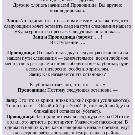
Дружно хлопать начинаем! Проводница: Вы дружно
поаплодировали.
Заяц:
Аплодисменты эти — и вам самим, а также тем, кто
следующими хочет оставить след на пути следования нашего
«Культурного экспресса». Следующая остановка…
Заяц и Проводница (хором)
: ….!
Выступление ….
Проводница:
Отгадайте загадку: следующая остановка на
нашем пути следования — замечательное, всеми любимое
место, где в разгар лета вновь соберутся все клубники, будет
весело и интересно, особенно зрителям.
Заяц:
Как называется эта остановка?
Клубники отвечают, что это — «…»
Проводница:
Поэтому следующая остановка —
Заяц:
Это что за крики, никак волки? (крики усиливаются).
Точно волки… Ой-ой-ой (трясётся)’. Я, пожалуй, выйду на
ближайшей остановке (убегает).
Проводница:
Заяц (кричит ему вслед), куда же ты?! Это не
волки, это артисты репетируют. Уважаемые пассажиры! В
одном из наших купе, как я говорила в начале поездки, едут
на гастроли звёзды эстрады и театра нашего района.