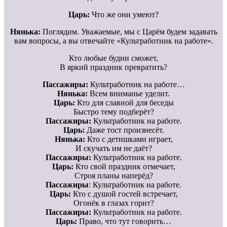
Царь:
Что же они умеют?
Нянька:
Поглядим. Уважаемые, мы с Царём будем задавать
вам вопросы, а вы отвечайте «Культработник на работе».
Кто любые будни сможет,
В яркий праздник превратить?
Пассажиры:
Культработник на работе…
Нянька:
Всем вниманье уделит.
Царь:
Кто для славной для беседы
Быстро тему подберёт?
Пассажиры:
Культработник на работе.
Царь:
Даже тост произнесёт.
Нянька:
Кто с детишками играет,
И скучать им не даёт?
Пассажиры:
Культработник на работе.
Царь:
Кто свой праздник отмечает,
Строя планы наперёд?
Пассажиры
: Культработник на работе.
Царь:
Кто с душой гостей встречает,
Огонёк в глазах горит?
Пассажиры:
Культработник на работе.
Царь:
Право, что тут говорить…