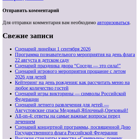
Отправить комментарий
Для отправки комментария вам необходимо
авторизоваться
.
Свежие записи
Cценарий линейки 1 сентября 2026
Программа познавательного мероприятия на день флага
22 августа в детском саду
Сценарий праздника двора “Соседи — это сила!”
Сценарий игрового мероприятия прощание с летом
2026 для детей
Кейтеринг на день рождения: как рассчитать меню на
любое количество гостей
Сценарий игры викторины — символы Российской
Федерации
Сценарий летнего развлечения для детей —
Августовские спасы Медовый,Яблочный,Ореховый!
All-on-4: ответы на самые важные вопросы перед
лечением
Сценарий концертной программы, посвященной Дню
Государственного флага Российской Федерации
Высокие стандарты качества «Семяныча»: почему