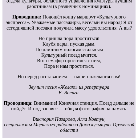
отдела культуры, областного управления культуры лучшим
работникам (в различных номинациях).
Проводница:
Подошёл концу маршрут «Культурного
экспресса». Уважаемые пассажиры, весёлый вы народ! Я от
сегодняшней поездки получила массу удовольствия. А вы?
Но пришла пора проститься!
Клубя пары, пуская дым,
По длинным полосам стальным
Культурный поезд мчится.
Вот семафор простился с ним,
Пора и нам проститься.
Но перед расставанием — наши пожелания вам!
Звучит песня «Желаю» из репертуара
Е. Ваенги.
Проводница:
Внимание! Конечная станция. Поезд дальше не
пойдёт. И под занавес — общая фотография на память.
Виктория Назарова, Алла Ковтун,
специалисты Мценского районного Дома культуры Орловской
области