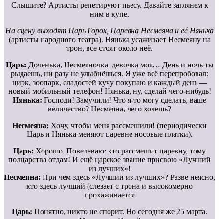
Слышите? Артисты репетируют пьесу. Давайте заглянем к
ним в купе.
На сцену выходят Царь Горох, Царевна Несмеяна и её Нянька
(артисты народного театра). Нянька усаживает Несмеяну на
трон, все стоят около неё.
Царь:
Доченька, Несмеяночка, девочка моя… День и ночь ты
рыдаешь, ни разу не улыбнёшься. Я уже всё перепробовал:
цирк, зоопарк, сладостей кучу покупаю и каждый день —
новый мобильный телефон! Нянька, ну, сделай чего-нибудь!
Нянька:
Господи! Замучили! Что я-то могу сделать, ваше
величество? Несмеяна, чего хочешь?
Несмеяна:
Хочу, чтобы меня рассмешили! (периодически
Царь и Нянька меняют царевне носовые платки).
Царь:
Хорошо. Повелеваю: кто рассмешит царевну, тому
полцарства отдам! И ещё царское звание присвою «Лучший
из лучших»!
Несмеяна:
При чём здесь «Лучший из лучших»? Разве неясно,
кто здесь лучший (слезает с трона и высокомерно
прохаживается
Царь:
Понятно, никто не спорит. Но сегодня же 25 марта.