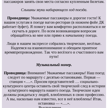
пассажиров занять свои места согласно купленным билетам.
Слышны звуки набирающего ход поезда.
Проводница:
Уважаемые пассажиры и дорогие гости! К
вашим услугам в поезде вагон-ресторан (в нижнем фойе ДК
работает буфет). Я помогу вам комфортно расположиться и не
скучать в дороге. По всем возникающим вопросам
обращайтесь ко мне или прямо к начальнику поезда.
Люди в нашем экспрессе собрались творческие, весёлые.
Надеемся на взаимопонимание и обещаем приятное
времяпрепровождение. Так что весёлого и счастливого вам
пути!
Музыкальный номер.
Проводница:
Внимание! Уважаемые пассажиры! Наш поезд
следует по маршруту с десятью остановками. Первая —
станция «….». Просим представителей … социально-
культурного центра оставить свой творческий след в истории
культурного маршрута нашего поезда. Творческие идеи
должны рождаться у людей, влюбленных в свою профессию.
А вы, насколько нам известно, все в неё влюблены! Итак,
остановка — «….».
Выступление ……