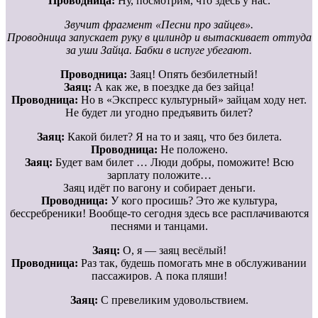
Проводница:
Ну, посмотрим, что здесь у нас.
Звучит фрагмент «Песни про зайцев».
Проводница запускает руку в цилиндр и вытаскивает оттуда
за уши Зайца
. Бабки в испуге убегают.
Проводница:
Заяц! Опять безбилетный!
Заяц:
А как же, в поездке да без зайца!
Проводница:
Но в «Экспресс культурный» зайцам ходу нет.
Не будет ли угодно предъявить билет?
Заяц:
Какой билет? Я на то и заяц, что без билета.
Проводница:
Не положено.
Заяц:
Будет вам билет … Люди добры, поможите! Всю
зарплату положите…
Заяц идёт по вагону и собирает деньги.
Проводница:
У кого просишь? Это же культура,
бессребреники! Вообще-то сегодня здесь все расплачиваются
песнями и танцами.
Заяц:
О, я — заяц весёлый!
Проводница:
Раз так, будешь помогать мне в обслуживании
пассажиров. А пока пляши!
Заяц:
С превеликим удовольствием.