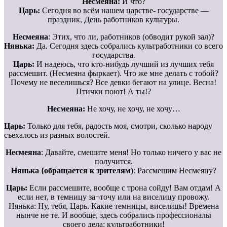
Несмеяна:
И что?
Царь:
Сегодня во всём нашем царстве- государстве —
праздник, День работников культуры.
Несмеяна
: Этих, что ли, работников (обводит рукой зал)?
Нянька:
Да. Сегодня здесь собрались культработники со всего
государства.
Царь:
И надеюсь, что кто-нибудь лучший из лучших тебя
рассмешит. (Несмеяна фыркает). Что же мне делать с тобой?
Почему не веселишься? Все девки бегают на улице. Весна!
Птички поют! А ты!?
Несмеяна:
Не хочу, не хочу, не хочу…
Царь:
Только для тебя, радость моя, смотри, сколько народу
съехалось из разных волостей.
Несмеяна
: Давайте, смешите меня! Но только ничего у вас не
получится.
Нянька {обращается к зрителям)
: Рассмешим Несмеяну?
Царь:
Если рассмешите, вообще с трона сойду! Вам отдам! А
если нет, в темницу за¬точу или на виселицу провожу.
Нянька: Ну, тебя, Царь. Какие темницы, виселицы! Времена
нынче не те. И вообще, здесь собрались профессионалы
своего дела: культработники!