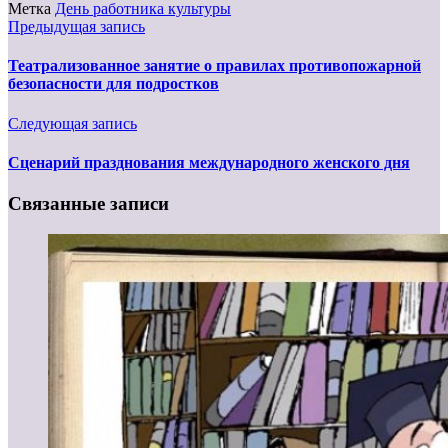
Метка
День работника культуры
Предыдущая запись
Театрализованное занятие о правилах противопожарной
безопасности для подростков
Следующая запись
Сценарий празднования международного женского дня
Связанные записи