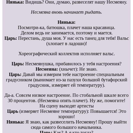
Нянька:
Видишь? Они, думаю, развеселят нашу Несмеяну.
Несмеяна вновь начинает рыдать.
Нянька:
Посмотри-ка, батюшка, плачет наша красавица.
Делом ведь не занимается, поэтому и мается.
Царь:
Перестань, душа моя. У нас есть танец для тебя! Вальс
(хлопает в ладоши)!
Хореографический коллектив исполняет вальс.
Царь:
Несмеянушка, прибавилось у тебя настроения?
Несмеяна:
(хнычет): Не знаю.
Царь:
Давай мы измерим тебе настроение специальным
градусником (вынимает из-за пазухи большой бутафорский
градусник, измеряет ей температуру).
Да-а. Совсем низкое настроение. По стобальной шкале всего
30 процентов. (Несмеяна опять плачет). Ну же, помогите!
На сцену выходят артисты
Царь
(измеряет Несмеяне температуру): Повышается! Это
хорошо!
Нянька:
Я знаю, как развеселить Несмеяну! Прошу выйти
сюда самого большого начальника.
Царь:
Как? А я кто тогда?