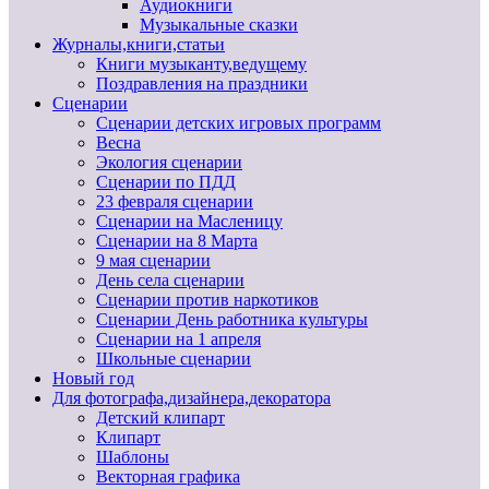
Аудиокниги
Музыкальные сказки
Журналы,книги,статьи
Книги музыканту,ведущему
Поздравления на праздники
Сценарии
Сценарии детских игровых программ
Весна
Экология сценарии
Сценарии по ПДД
23 февраля сценарии
Сценарии на Масленицу
Сценарии на 8 Марта
9 мая сценарии
День села сценарии
Сценарии против наркотиков
Сценарии День работника культуры
Сценарии на 1 апреля
Школьные сценарии
Новый год
Для фотографа,дизайнера,декоратора
Детский клипарт
Клипарт
Шаблоны
Векторная графика