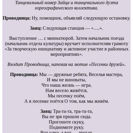
Танцевальный номер Зайца и танцевального дуэта
хореографического коллектива.
Проводница:
Ну, помощник, объявляй следующую остановку.
Заяц:
Следующая станция — «….».
Выступление … с миниатюрой. Затем начальник поезда
(начальник отдела культуры) вручает исполнителям грамоту
«За творческую инициативу и активное участие в районных
мероприятиях».
Входит Проводница, напевая на мотив «Песенки друзей».
Проводница:
Мы — дружные ребята, Веселья мастера,
И мы не виноваты,
Что наша жизнь — игра.
Нам весело живётся,
Мы песенку поём,
А в песенке поётся О том, как мы живём.
Заяц:
Тра-та-та, тра-та-та,
Вы не зря пришли сюда.
Прогоните скуку,
Поднимите руку.
Вот одна, а вот — другая,