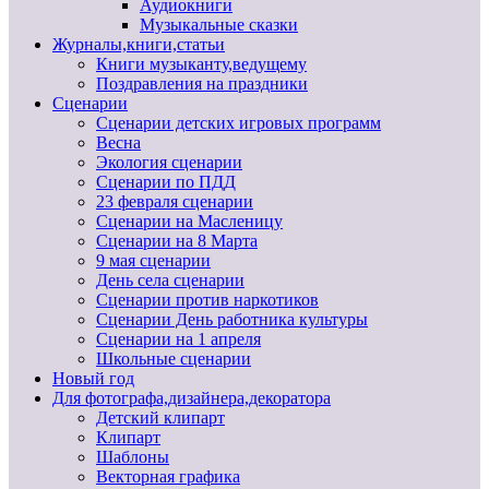
Аудиокниги
Музыкальные сказки
Журналы,книги,статьи
Книги музыканту,ведущему
Поздравления на праздники
Сценарии
Сценарии детских игровых программ
Весна
Экология сценарии
Сценарии по ПДД
23 февраля сценарии
Сценарии на Масленицу
Сценарии на 8 Марта
9 мая сценарии
День села сценарии
Сценарии против наркотиков
Сценарии День работника культуры
Сценарии на 1 апреля
Школьные сценарии
Новый год
Для фотографа,дизайнера,декоратора
Детский клипарт
Клипарт
Шаблоны
Векторная графика