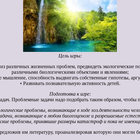
Цель игры:
т из различных жизненных проблем, предвидеть экологические п
различными биологическими объектами и явлениями;
кое мышление, способность выдвигать собственные гипотезы, арг
• Развивать познавательную активность детей.
Подготовка к игре:
адач. Проблемные задачи надо подобрать таким образом, чтобы 
ологические проблемы, возникающие в ходе хоз.деятельности чело
 задачи, возникающие в любом биогеоценозе и разрешаемые естес
еские проблемы, принявшие размеры катастроф и пока не имеющ
редложив им литературу, проанализировав которую они могли 