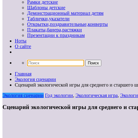
Рамки детские
Шаблоны детские
Демонстрационный материал детям
Таблички,указатели
Открытки,поздравительные,конверты
Плакаты,банера,растяжки
Презентации к праздникам
Ноты
О сайте
Главная
Экология сценарии
Сценарий экологической игры для среднего и старшего ш
Экология сценарии
Год экологии
,
Экологическая игра
,
Экологи
Сценарий экологической игры для среднего и ст