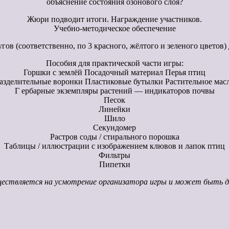
объяснение состояния озонового слоя?
Жюри подводит итоги. Награждение участников.
Учебно-методическое обеспечение
в (соответственно, по 3 красного, жёлтого и зеленого цветов) д
Пособия для практической части игры:
Горшки с землёй Посадочный материал Перья птиц
азделительные воронки Пластиковые бутылки Растительное мас
Г ербарные экземпляры растений — индикаторов почвы
Песок
Линейки
Шило
Секундомер
Растров соды / стирального порошка
Таблицы / иллюстрации с изображением клювов и лапок птиц
Фильтры
Пипетки
ществляется на усмотрение организатора игры и может быть до