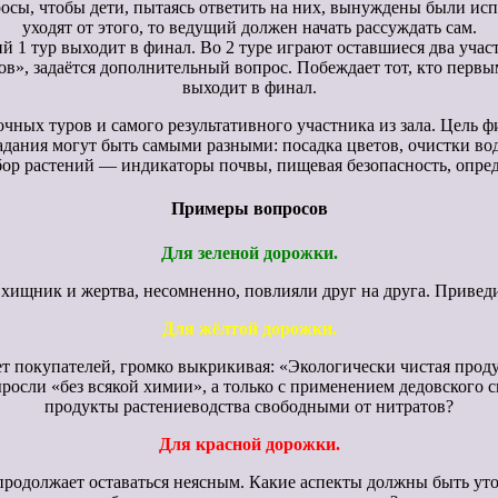
ы, чтобы дети, пытаясь ответить на них, вынуждены были испо
уходят от этого, то ведущий должен начать рассуждать сам.
 1 тур выходит в финал. Во 2 туре играют оставшиеся два учас
нов», задаётся дополнительный вопрос. Побеждает тот, кто пер
выходит в финал.
очных туров и самого результативного участника из зала. Цель
задания могут быть самыми разными: посадка цветов, очистки вод
бор растений — индикаторы почвы, пищевая безопасность, опред
Примеры вопросов
Для зеленой дорожки.
 хищник и жертва, несомненно, повлияли друг на друга. Приведи
Для жёлтой дорожки.
т покупателей, громко выкрикивая: «Экологически чистая проду
росли «без всякой химии», а только с применением дедовского
продукты растениеводства свободными от нитратов?
Для красной дорожки.
 продолжает оставаться неясным. Какие аспекты должны быть ут