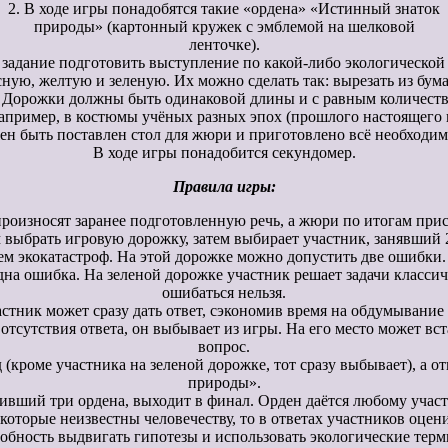
2. В ходе игры понадобятся такие «ордена» «Истинный знаток
природы» (картонный кружек с эмблемой на шелковой
ленточке).
 задание подготовить выступление по какой-либо экологической п
ную, желтую и зеленую. Их можно сделать так: вырезать из бум
. Дорожки должны быть одинаковой длины и с равным количество
пример, в костюмы учёных разных эпох (прошлого настоящего 
жен быть поставлен стол для жюри и приготовлено всё необходим
В ходе игры понадобится секундомер.
Правила игры:
произносят заранее подготовленную речь, а жюри по итогам при
 выбрать игровую дорожку, затем выбирает участник, занявший 2
м экокатастроф. На этой дорожке можно допустить две ошибки.
дна ошибка. На зеленой дорожке участник решает задачи класси
ошибаться нельзя.
астник может сразу дать ответ, сэкономив время на обдумывание
 отсутствия ответа, он выбывает из игры. На его место может вста
вопрос.
д (кроме участника на зеленой дорожке, тот сразу выбывает), а 
природы».
учивший три ордена, выходит в финал. Орден даётся любому участ
которые неизвестны человечеству, то в ответах участников оце
обность выдвигать гипотезы и использовать экологические тер