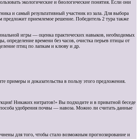
льзовать экологические и биологические понятия. Если они
тника и самый результативный участник из зала. Для выбора
вым предложит приемлемое решение. Победитель 2 тура также
 финальной игры — оценка практических навыков, необходимых
ы, определение времени без часов, очистка перьев птицы от
еление птиц по лапкам и клюву и др.
те примеры и доказательства в пользу этого предложения.
кция! Никаких нитратов!» Вы подходите и в приватной беседе
 способа удобрения почвы — навоза. Можно ли считать данные
очнены для того, чтобы стало возможным прогнозирование и