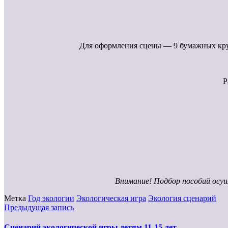
Для оформления сцены — 9 бумажных круго
Р
Внимание! Подбор пособий осу
Метка
Год экологии
Экологическая игра
Экология сценарий
Предыдущая запись
Сценарий экологической игры детям 11-15 лет.