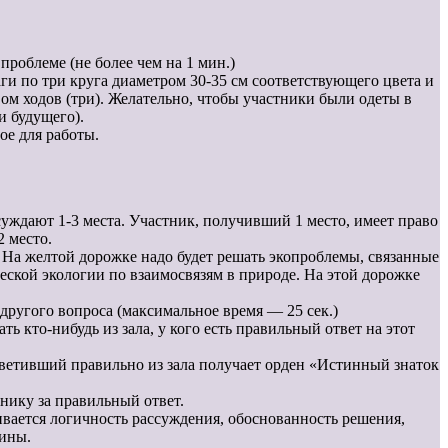
роблеме (не более чем на 1 мин.)
аги по три круга диаметром 30-35 см соответствующего цвета и
м ходов (три). Желательно, чтобы участники были одеты в
и будущего).
ое для работы.
суждают 1-3 места. Участник, получивший 1 место, имеет право
 место.
 На желтой дорожке надо будет решать экопроблемы, связанные
ческой экологии по взаимосвязям в природе. На этой дорожке
 другого вопроса (максимальное время — 25 сек.)
ть кто-нибудь из зала, у кого есть правильный ответ на этот
ответивший правильно из зала получает орден «Истинный знаток
нику за правильный ответ.
нивается логичность рассуждения, обоснованность решения,
мины.