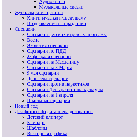
Аудиокниги
Музыкальные сказки
Журналы,книги,статьи
Книги музыканту,ведущему
Поздравления на праздники
Сценарии
Сценарии детских игровых программ
Весна
Экология сценарии
Сценарии по ПДД
23 февраля сценарии
Сценарии на Масленицу
Сценарии на 8 Марта
9 мая сценарии
День села сценарии
Сценарии против наркотиков
Сценарии День работника культуры
Сценарии на 1 апреля
Школьные сценарии
Новый год
Для фотографа,дизайнера,декоратора
Детский клипарт
Клипарт
Шаблоны
Векторная графика