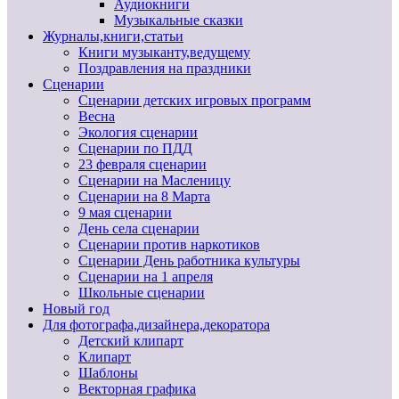
Аудиокниги
Музыкальные сказки
Журналы,книги,статьи
Книги музыканту,ведущему
Поздравления на праздники
Сценарии
Сценарии детских игровых программ
Весна
Экология сценарии
Сценарии по ПДД
23 февраля сценарии
Сценарии на Масленицу
Сценарии на 8 Марта
9 мая сценарии
День села сценарии
Сценарии против наркотиков
Сценарии День работника культуры
Сценарии на 1 апреля
Школьные сценарии
Новый год
Для фотографа,дизайнера,декоратора
Детский клипарт
Клипарт
Шаблоны
Векторная графика