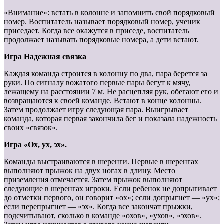
«Внимание»: встать в колонне и запомнить свой порядковый
номер. Воспитатель называет порядковый номер, ученик
приседает. Когда все окажутся в приседе, воспитатель
продолжает называть порядковые номера, а дети встают.
Игра Надежная связка
Каждая команда строится в колонну по два, пара берется за
руки. По сигналу вожатого первые пары бегут к мячу,
лежащему на расстоянии 7 м. Не расцепляя рук, обегают его и
возвращаются к своей команде. Встают в конце колонны.
Затем продолжает игру следующая пара. Выигрывает
команда, которая первая закончила бег и показала надежность
своих «связок».
Игра «Ох, ух, эх».
Команды выстраиваются в шеренги. Первые в шеренгах
выполняют прыжок на двух ногах в длину. Место
приземления отмечается. Затем прыжок выполняют
следующие в шеренгах игроки. Если ребенок не допрыгивает
до отметки первого, он говорит «ох»; если допрыгнет — «ух»;
если перепрыгнет — «эх». Когда все закончат прыжки,
подсчитывают, сколько в команде «охов», «ухов», «эхов».