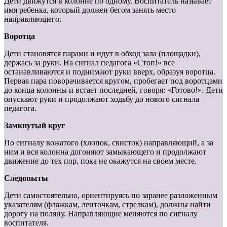
Дети движутся в колонне по одному. Воспитатель называет
имя ребенка, который должен бегом занять место
направляющего.
Воротца
Дети становятся парами и идут в обход зала (площадки),
держась за руки. На сигнал педагога «Стоп!» все
останавливаются и поднимают руки вверх, образуя воротца.
Первая пара поворачивается кругом, пробегает под воротцами
до конца колонны и встает последней, говоря: «Готово!». Дети
опускают руки и продолжают ходьбу до нового сигнала
педагога.
Замкнутый круг
По сигналу вожатого (хлопок, свисток) направляющий, а за
ним и вся колонна догоняют замыкающего и продолжают
движение до тех пор, пока не окажутся на своем месте.
Следопыты
Дети самостоятельно, ориентируясь по заранее разложенным
указателям (флажкам, ленточкам, стрелкам), должны найти
дорогу на поляну. Направляющие меняются по сигналу
воспитателя.