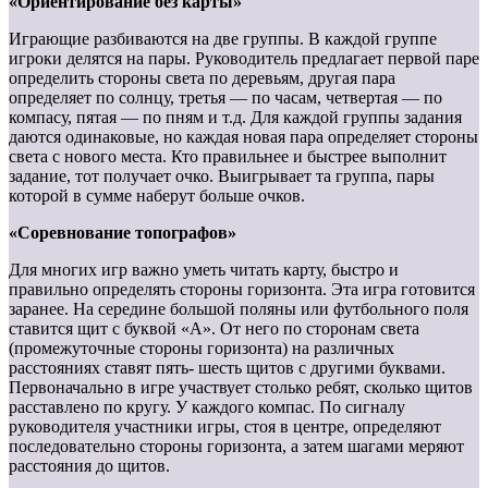
«Ориентирование без карты»
Играющие разбиваются на две группы. В каждой группе
игроки делятся на пары. Руководитель предлагает первой паре
определить стороны света по деревьям, другая пара
определяет по солнцу, третья — по часам, четвертая — по
компасу, пятая — по пням и т.д. Для каждой группы задания
даются одинаковые, но каждая новая пара определяет стороны
света с нового места. Кто правильнее и быстрее выполнит
задание, тот получает очко. Выигрывает та группа, пары
которой в сумме наберут больше очков.
«Соревнование топографов»
Для многих игр важно уметь читать карту, быстро и
правильно определять стороны горизонта. Эта игра готовится
заранее. На середине большой поляны или футбольного поля
ставится щит с буквой «А». От него по сторонам света
(промежуточные стороны горизонта) на различных
расстояниях ставят пять- шесть щитов с другими буквами.
Первоначально в игре участвует столько ребят, сколько щитов
расставлено по кругу. У каждого компас. По сигналу
руководителя участники игры, стоя в центре, определяют
последовательно стороны горизонта, а затем шагами меряют
расстояния до щитов.