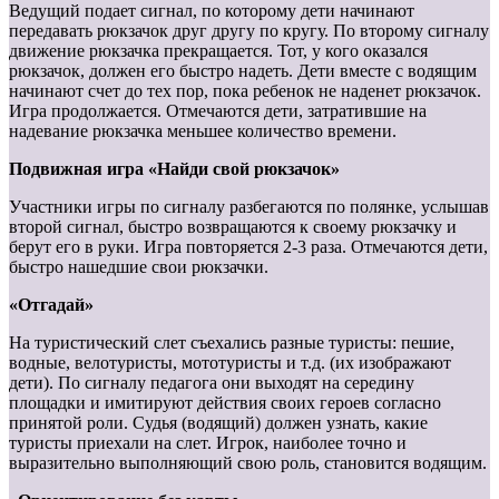
Ведущий подает сигнал, по которому дети начинают
передавать рюкзачок друг другу по кругу. По второму сигналу
движение рюкзачка прекращается. Тот, у кого оказался
рюкзачок, должен его быстро надеть. Дети вместе с водящим
начинают счет до тех пор, пока ребенок не наденет рюкзачок.
Игра продолжается. Отмечаются дети, затратившие на
надевание рюкзачка меньшее количество времени.
Подвижная игра «Найди свой рюкзачок»
Участники игры по сигналу разбегаются по полянке, услышав
второй сигнал, быстро возвращаются к своему рюкзачку и
берут его в руки. Игра повторяется 2-3 раза. Отмечаются дети,
быстро нашедшие свои рюкзачки.
«Отгадай»
На туристический слет съехались разные туристы: пешие,
водные, велотуристы, мототуристы и т.д. (их изображают
дети). По сигналу педагога они выходят на середину
площадки и имитируют действия своих героев согласно
принятой роли. Судья (водящий) должен узнать, какие
туристы приехали на слет. Игрок, наиболее точно и
выразительно выполняющий свою роль, становится водящим.