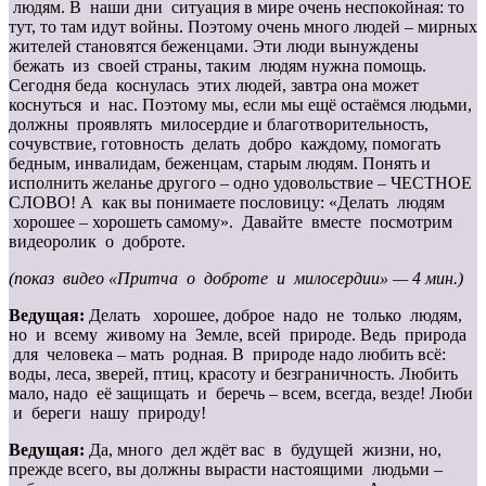
людям. В наши дни ситуация в мире очень неспокойная: то
тут, то там идут войны. Поэтому очень много людей – мирных
жителей становятся беженцами. Эти люди вынуждены
бежать из своей страны, таким людям нужна помощь.
Сегодня беда коснулась этих людей, завтра она может
коснуться и нас. Поэтому мы, если мы ещё остаёмся людьми,
должны проявлять милосердие и благотворительность,
сочувствие, готовность делать добро каждому, помогать
бедным, инвалидам, беженцам, старым людям. Понять и
исполнить желанье другого – одно удовольствие – ЧЕСТНОЕ
СЛОВО! А как вы понимаете пословицу: «Делать людям
хорошее – хорошеть самому». Давайте вместе посмотрим
видеоролик о доброте.
(показ видео «Притча о доброте и милосердии» — 4 мин.)
Ведущая:
Делать хорошее, доброе надо не только людям,
но и всему живому на Земле, всей природе. Ведь природа
для человека – мать родная. В природе надо любить всё:
воды, леса, зверей, птиц, красоту и безграничность. Любить
мало, надо её защищать и беречь – всем, всегда, везде! Люби
и береги нашу природу!
Ведущая:
Да, много дел ждёт вас в будущей жизни, но,
прежде всего, вы должны вырасти настоящими людьми –