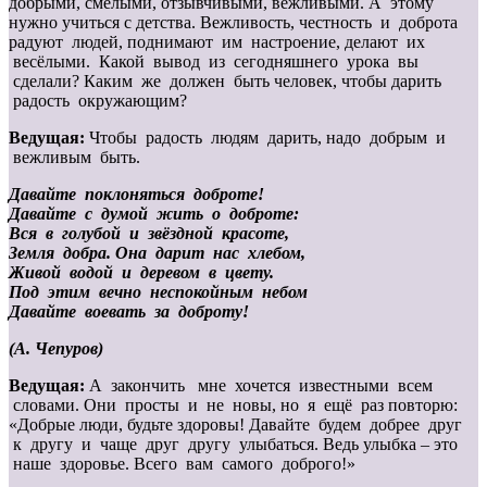
добрыми, смелыми, отзывчивыми, вежливыми. А этому
нужно учиться с детства. Вежливость, честность и доброта
радуют людей, поднимают им настроение, делают их
весёлыми. Какой вывод из сегодняшнего урока вы
сделали? Каким же должен быть человек, чтобы дарить
радость окружающим?
Ведущая:
Чтобы радость людям дарить, надо добрым и
вежливым быть.
Давайте поклоняться доброте!
Давайте с думой жить о доброте:
Вся в голубой и звёздной красоте,
Земля добра. Она дарит нас хлебом,
Живой водой и деревом в цвету.
Под этим вечно неспокойным небом
Давайте воевать за доброту!
(А. Чепуров)
Ведущая:
А закончить мне хочется известными всем
словами. Они просты и не новы, но я ещё раз повторю:
«Добрые люди, будьте здоровы! Давайте будем добрее друг
к другу и чаще друг другу улыбаться. Ведь улыбка – это
наше здоровье. Всего вам самого доброго!»