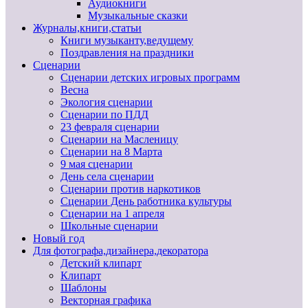
Аудиокниги
Музыкальные сказки
Журналы,книги,статьи
Книги музыканту,ведущему
Поздравления на праздники
Сценарии
Сценарии детских игровых программ
Весна
Экология сценарии
Сценарии по ПДД
23 февраля сценарии
Сценарии на Масленицу
Сценарии на 8 Марта
9 мая сценарии
День села сценарии
Сценарии против наркотиков
Сценарии День работника культуры
Сценарии на 1 апреля
Школьные сценарии
Новый год
Для фотографа,дизайнера,декоратора
Детский клипарт
Клипарт
Шаблоны
Векторная графика