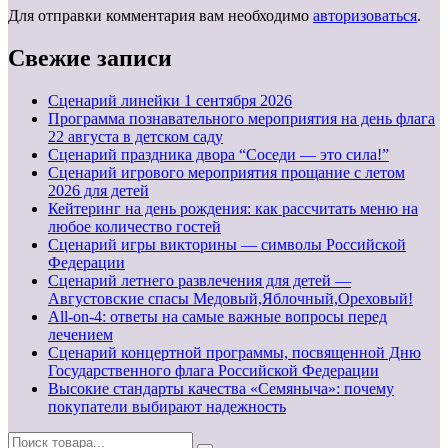
Для отправки комментария вам необходимо
авторизоваться
.
Свежие записи
Cценарий линейки 1 сентября 2026
Программа познавательного мероприятия на день флага
22 августа в детском саду
Сценарий праздника двора “Соседи — это сила!”
Сценарий игрового мероприятия прощание с летом
2026 для детей
Кейтеринг на день рождения: как рассчитать меню на
любое количество гостей
Сценарий игры викторины — символы Российской
Федерации
Сценарий летнего развлечения для детей —
Августовские спасы Медовый,Яблочный,Ореховый!
All-on-4: ответы на самые важные вопросы перед
лечением
Сценарий концертной программы, посвященной Дню
Государственного флага Российской Федерации
Высокие стандарты качества «Семяныча»: почему
покупатели выбирают надежность