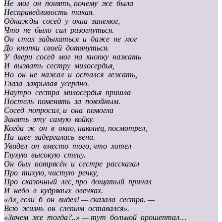
Не мог он понять, почему же была
Несправедливость такая.
Однажды сосед у окна занемог,
Что не было сил разогнуться.
Он стал задыхаться и даже не мог
До кнопки своей дотянуться.
У двери сосед мог на кнопку нажать
И вызвать сестру милосердья,
Но он не нажал и остался лежать,
Глаза закрывая усердно.
Наутро сестра милосердья пришла
Постель поменять за покойным.
Сосед попросил, и она помогла
Занять эту самую койку.
Когда ж он в окно, наконец, посмотрел,
На шее задергалась вена.
Увидел он вместо того, что хотел
Глухую высокую стену.
Он был потрясён и сестре рассказал
Про тихую, чистую речку,
Про сказочный лес, про дощатый причал
И небо в кудрявых овечках.
«Ах, если б он видел! — сказала сестра. —
Всю жизнь он слепым оставался».
«Зачем же тогда?..» — тут больной прошептал…