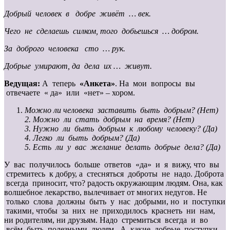
Добрый человек в добре живёт … век.
Чего не сделаешь силком, того добьешься … добром.
За доброго человека сто … рук.
Добрые умирают, да дела их … живут.
Ведущая:
А теперь
«Анкета»
. На мои вопросы вы
отвечаете « да» или «нет» – хором.
Можно ли человека заставить быть добрым? (Нет)
2. Можно ли стать добрым на время? (Нет)
3. Нужно ли быть добрым к любому человеку? (Да)
4. Легко ли быть добрым? (Да)
5. Есть ли у вас желание делать добрые дела? (Да)
У вас получилось больше ответов «да» и я вижу, что вы
стремитесь к добру, а стесняться доброты не надо. Доброта
всегда приносит, что? радость окружающим людям. Она, как
волшебное лекарство, вылечивает от многих недугов. Не
только слова должны быть у нас добрыми, но и поступки
такими, чтобы за них не приходилось краснеть ни нам,
ни родителям, ни друзьям. Надо стремиться всегда и во
всём быть полезными людям. А какие добрые поступки