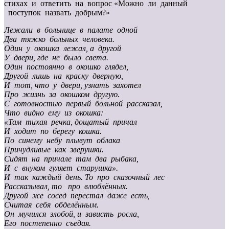
стихах и ответить на вопрос «Можно ли данный
поступок назвать добрым?»
Лежали в больнице в палате одной
Два тяжко больных человека.
Один у окошка лежал, а другой
У двери, где не было света.
Один постоянно в окошко глядел,
Другой лишь на краску дверную,
И тот, что у двери, узнать захотел
Про жизнь за окошком другую.
С готовностью первый больной рассказал,
Что видно ему из окошка:
«Там тихая речка, дощатый причал
И ходит по берегу кошка.
По синему небу плывут облака
Причудливые как зверушки.
Сидят на причале там два рыбака,
И с внуком гуляет старушка».
И так каждый день. То про сказочный лес
Рассказывал, то про влюблённых.
Другой же сосед перестал даже есть,
Считая себя обделённым.
Он мучился злобой, и зависть росла,
Его постепенно съедая.