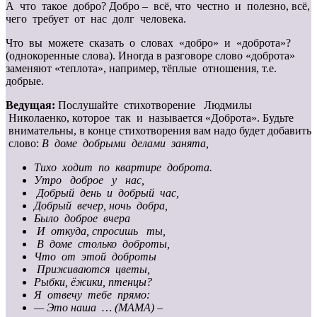
А что такое добро? Добро – всё, что честно и полезно, всё,
чего требует от нас долг человека.
Что вы можете сказать о словах «добро» и «доброта»?
(однокоренные слова). Иногда в разговоре слово «доброта»
заменяют «теплота», например, тёплые отношения, т.е.
добрые.
Ведущая:
Послушайте стихотворение Людмилы
Николаенко, которое так и называется «Доброта». Будьте
внимательны, в конце стихотворения вам надо будет добавить
слово:
В доме добрыми делами занята,
Тихо ходит по квартире доброта.
Утро доброе у нас,
Добрый день и добрый час,
Добрый вечер, ночь добра,
Было доброе вчера
И откуда, спросишь ты,
В доме столько доброты,
Что от этой доброты
Приживаются цветы,
Рыбки, ёжики, птенцы?
Я отвечу тебе прямо:
— Это наша … (МАМА) –