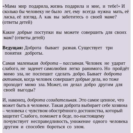
«Мама мир подарила, жизнь подарила и мне, и тебе!» И
сколько бы человеку не было лет, ему всегда нужна мать, её
ласка, её взгляд. А как вы заботитесь о своей маме?
(ответы детей)
Какие добрые поступки вы можете совершить для своих
мам? (ответы детей)
Ведущая:
Доброта бывает разная. Существует три
понятия доброты.
Самая маленькая
доброта – пассивная
. Человек не ударит
слабого, не заденет самолюбия легко ранимого. Но пройдёт
мимо зла, не поспешит сделать добро. Бывает
доброта
активная
, когда человек совершает добрые дела, но тоже
проходит мимо зла. Может, он делал добро другим для
своей выгоды?
И, наконец,
доброта созидательная
. Это самое ценное, что
может быть в человеке. Такая доброта выбирает себе хозяина
– человека с чувством обострённого достоинства, который
защитит Слабого, поможет в беде, по-настоящему
почувствует несправедливость, унижение одного человека
другим и способен бороться со злом.