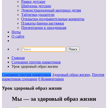
Рамки детские
Шаблоны детские
Демонстрационный материал детям
Таблички,указатели
Открытки,поздравительные,конверты
Плакаты,банера,растяжки
Презентации к праздникам
Ноты
О сайте
Главная
Сценарии против наркотиков
Урок здоровый образ жизни
Сценарии против наркотиков
Здоровый образ жизни
,
Против
наркотиков сценарии
0 Комментарии
Урок здоровый образ жизни
Мы — за здоровый образ жизни