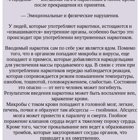
после прекращения их принятия.
— Эмоциональные и физические нарушения.
У людей, которые употребляют наркотики, истощаются и
«изнашиваются» внутренние органы, особенно быстро это
происходит при употреблении внутривенных наркотиков.
Вводимый наркотик сам по себе уже является ядом. Помимо
того, что в организм попадают микробы и вирусы, еще
попадают и примеси, которые добавляются наркодельцами
для увеличения массы продаваемого яда. В связи с этим при
употреблении наркотиков нередко наблюдается реакция,
которая сопровождается резким повышением температуры,
ознобом, тошнотой, головокружением, слабостью. Состояние
это опасно — от него человек может погибнуть.
Результатом введения наркотика может быть воспаление вен,
заражение крови.
Микробы с током крови попадают в головной мозг, легкие,
печень, почки и образуют там абсцессы — гнойники. Абсцесс
мозга может привести к параличу и смерти. Гнойное
поражение клапанов сердца ведет к тяжелому пороку сердца.
Кроме того, частое прокалывание вен ведет к образованию
тромбов, которые закупоривают сосуды органов, что
приводит к их омертвению.