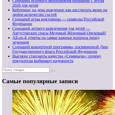
Сценарий игрового мероприятия прощание с летом
2026 для детей
Кейтеринг на день рождения: как рассчитать меню на
любое количество гостей
Сценарий игры викторины — символы Российской
Федерации
Сценарий летнего развлечения для детей —
Августовские спасы Медовый,Яблочный,Ореховый!
All-on-4: ответы на самые важные вопросы перед
лечением
Сценарий концертной программы, посвященной Дню
Государственного флага Российской Федерации
Высокие стандарты качества «Семяныча»: почему
покупатели выбирают надежность
Самые популярные записи