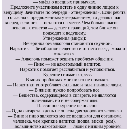
— мифы о вредных привычках.
Предложите участникам встать в одну линию лицом к
ведущему. Зачитайте по очереди «Утверждения». Если ребята
согласны с предложенным утверждением, то делают шаг
вперед, если нет — остаются на месте. Чем больше шагов —
неверных ответов — делает играющий, тем ближе он
подходит к ведущему.
Утверждения (мифы):
— Вечеринка без алкоголя становится скучной.
— Наркотик — безобидное вещество и от него всегда можно
отказаться.
— Алкоголь поможет решить проблему общения.
— Пиво — не алкогольный напиток.
— Наркотик помогает расслабиться и успокоиться.
— Курение снимает стресс.
— В моих проблемах мне никто не поможет.
— Наркотики употребляют сильные и талантливые люди.
— В жизни нужно попробовать все.
— Вещества, содержащиеся в сигарете, не являются
полезными, но и не содержат яды.
— Пассивное курение не опасно.
— Одна сигарета в день не опасна для здорового человека.
— Вино и пиво являются менее вредными для организма
человека, чем крепкие напитки (водка, виски, ром).
— Большинство алкоголиков — люди с низким уровнем