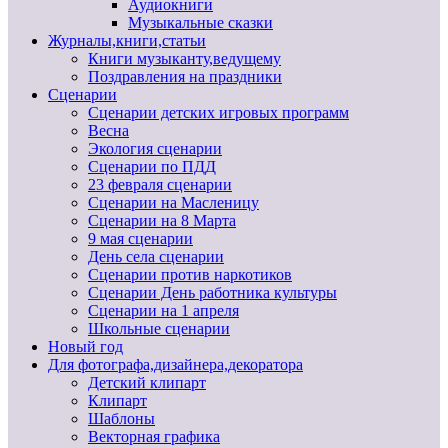
Аудиокниги
Музыкальные сказки
Журналы,книги,статьи
Книги музыканту,ведущему
Поздравления на праздники
Сценарии
Сценарии детских игровых программ
Весна
Экология сценарии
Сценарии по ПДД
23 февраля сценарии
Сценарии на Масленицу
Сценарии на 8 Марта
9 мая сценарии
День села сценарии
Сценарии против наркотиков
Сценарии День работника культуры
Сценарии на 1 апреля
Школьные сценарии
Новый год
Для фотографа,дизайнера,декоратора
Детский клипарт
Клипарт
Шаблоны
Векторная графика