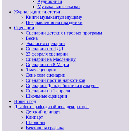
Аудиокниги
Музыкальные сказки
Журналы,книги,статьи
Книги музыканту,ведущему
Поздравления на праздники
Сценарии
Сценарии детских игровых программ
Весна
Экология сценарии
Сценарии по ПДД
23 февраля сценарии
Сценарии на Масленицу
Сценарии на 8 Марта
9 мая сценарии
День села сценарии
Сценарии против наркотиков
Сценарии День работника культуры
Сценарии на 1 апреля
Школьные сценарии
Новый год
Для фотографа,дизайнера,декоратора
Детский клипарт
Клипарт
Шаблоны
Векторная графика