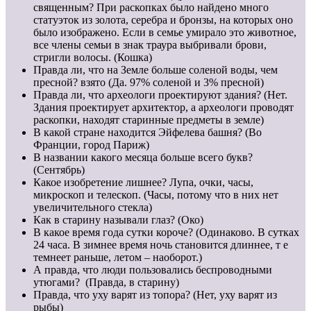
священным? При раскопках было найдено много
статуэток из золота, серебра и бронзы, на которых оно
было изображено. Если в семье умирало это животное,
все члены семьи в знак траура выбривали брови,
стригли волосы. (Кошка)
Правда ли, что на Земле больше соленой воды, чем
пресной? взято (Да. 97% соленой и 3% пресной)
Правда ли, что археологи проектируют здания? (Нет.
Здания проектирует архитектор, а археологи проводят
раскопки, находят старинные предметы в земле)
В какой стране находится Эйфелева башня? (Во
Франции, город Париж)
В названии какого месяца больше всего букв?
(Сентябрь)
Какое изобретение лишнее? Лупа, очки, часы,
микроскоп и телескоп. (Часы, потому что в них нет
увеличительного стекла)
Как в старину называли глаз? (Око)
В какое время года сутки короче? (Одинаково. В сутках
24 часа. В зимнее время ночь становится длиннее, т е
темнеет раньше, летом – наоборот.)
А правда, что люди пользовались беспроводными
утюгами? (Правда, в старину)
Правда, что уху варят из топора? (Нет, уху варят из
рыбы)