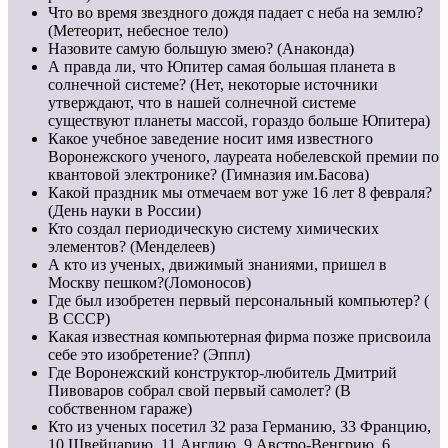
Что во время звездного дождя падает с неба на землю?
(Метеорит, небесное тело)
Назовите самую большую змею? (Анаконда)
А правда ли, что Юпитер самая большая планета в
солнечной системе? (Нет, некоторые источники
утверждают, что в нашей солнечной системе
существуют планеты массой, гораздо больше Юпитера)
Какое учебное заведение носит имя известного
Воронежского ученого, лауреата нобелевской премии по
квантовой электронике? (Гимназия им.Басова)
Какой праздник мы отмечаем вот уже 16 лет 8 февраля?
(День науки в России)
Кто создал периодическую систему химических
элементов? (Менделеев)
А кто из ученых, движимый знаниями, пришел в
Москву пешком?(Ломоносов)
Где был изобретен первый персональный компьютер? (
В СССР)
Какая известная компьютерная фирма позже присвоила
себе это изобретение? (Эппл)
Где Воронежский конструктор-любитель Дмитрий
Пивоваров собрал свой первый самолет? (В
собственном гараже)
Кто из ученых посетил 32 раза Германию, 33 Францию,
10 Швейцарию, 11 Англию, 9 Австро-Венгрию, 6