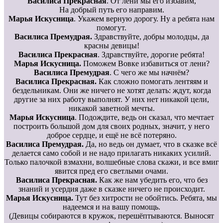
Василиса Прекрасная
. От лени мы его избавим,
На добрый путь его направим.
Марья Искусница
. Укажем верную дорогу. Ну а ребята нам
помогут.
Василиса Премудрая.
Здравствуйте, добры молодцы, да
красны девицы!
Василиса Прекрасная
. Здравствуйте, дорогие ребята!
Марья Искусница.
Поможем Вовке избавиться от лени?
Василиса Премудрая
. С чего же мы начнём?
Василиса Прекрасная.
Как сложно помогать лентяям и
бездельникам. Они же ничего не хотят делать: ждут, когда
другие за них работу выполнят. У них нет никакой цели,
никакой заветной мечты.
Марья Искусница
. Подождите, ведь он сказал, что мечтает
построить большой дом для своих родных, значит, у него
доброе сердце, и ещё не всё потеряно.
Василиса Премудрая.
Да, но ведь он думает, что в сказке всё
делается само собой и не надо прилагать никаких усилий.
Только палочкой взмахни, волшебные слова скажи, и все вмиг
явится пред его светлыми очами.
Василиса Прекрасная.
Как же нам убедить его, что без
знаний и усердия даже в сказке ничего не происходит.
Марья Искусница.
Тут без хитрости не обойтись. Ребята, мы
надеемся и на вашу помощь.
(Девицы собираются в кружок, перешёптываются. Выносят