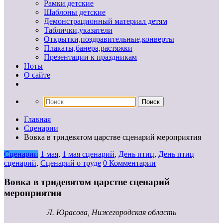
Рамки детские
Шаблоны детские
Демонстрационный материал детям
Таблички,указатели
Открытки,поздравительные,конверты
Плакаты,банера,растяжки
Презентации к праздникам
Ноты
О сайте
Главная
Сценарии
Вовка в тридевятом царстве сценарий мероприятия
Сценарии
1 мая
,
1 мая сценарий
,
День птиц
,
День птиц
сценарий
,
Сценарий о труде
0 Комментарии
Вовка в тридевятом царстве сценарий
мероприятия
Л. Юрасова, Нижегородская область