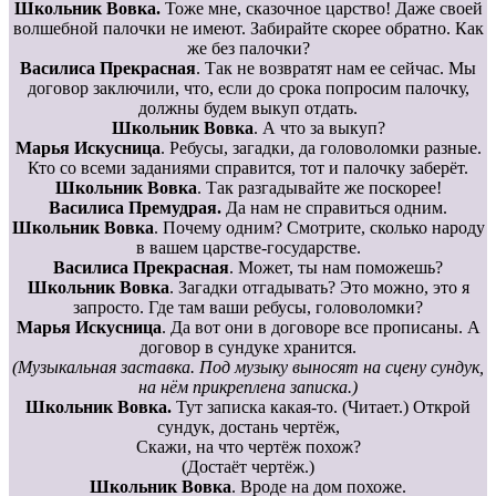
Школьник Вовка.
Тоже мне, сказочное царство! Даже своей
волшебной палочки не имеют. Забирайте скорее обратно. Как
же без палочки?
Василиса Прекрасная
. Так не возвратят нам ее сейчас. Мы
договор заключили, что, если до срока попросим палочку,
должны будем выкуп отдать.
Школьник Вовка
. А что за выкуп?
Марья Искусница
. Ребусы, загадки, да головоломки разные.
Кто со всеми заданиями справится, тот и палочку заберёт.
Школьник Вовка
. Так разгадывайте же поскорее!
Василиса Премудрая.
Да нам не справиться одним.
Школьник Вовка
. Почему одним? Смотрите, сколько народу
в вашем царстве-государстве.
Василиса Прекрасная
. Может, ты нам поможешь?
Школьник Вовка
. Загадки отгадывать? Это можно, это я
запросто. Где там ваши ребусы, головоломки?
Марья Искусница
. Да вот они в договоре все прописаны. А
договор в сундуке хранится.
(Музыкальная заставка. Под музыку выносят на сцену сундук,
на нём прикреплена записка.)
Школьник Вовка.
Тут записка какая-то. (Читает.) Открой
сундук, достань чертёж,
Скажи, на что чертёж похож?
(Достаёт чертёж.)
Школьник Вовка
. Вроде на дом похоже.