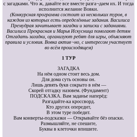
с загадками. Что ж, давайте все вместе разга¬даем их. И тогда
исполнится желание Вовки.
(Конкурсная программа состоит из нескольких туров, в
каждом из которых есть определённые задания. Василиса
Премудрая зачитывает загадки и записки с зада
ниями.
Василиса Прекрасная и Марья Искусница помогают детям
Отгадать загадки, организуют ребят для игры, объясняют
правила и условия. Вовка актив¬но, с интересом участвует
во всём происходящем)
1 ТУР
ЗАГАДКА
На нём одном стоит весь дом.
Для дома суть основы он.
Лишь девять букв сокрыто в нём —
Скорей отгадку назовем. (Фундамент)
ПОДСКАЗКА. Вам заданье наперёд:
Разгадайте-ка кроссворд.
Кто других опередит,
В этом туре победит.
Вам конверты-подсказки — Открывайте бёз опаски.
Размышляйте, не спешите,
Буквы в клеточки впишите.