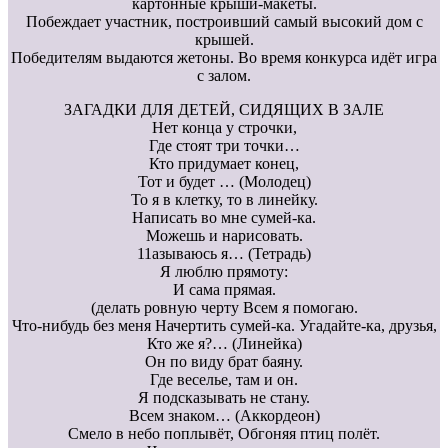
картонные крыши-макеты.
Побеждает участник, построивший самый высокий дом с
крышей.
Победителям выдаются жетоны. Во время конкурса идёт игра
с залом.
ЗАГАДКИ ДЛЯ ДЕТЕЙ, СИДЯЩИХ В ЗАЛЕ
Нет конца у строчки,
Где стоят три точки…
Кто придумает конец,
Тот и будет … (Молодец)
То я в клетку, то в линейку.
Написать во мне сумей-ка.
Можешь и нарисовать.
11азываюсь я… (Тетрадь)
Я люблю прямоту:
И сама прямая.
(делать ровную черту Всем я помогаю.
Что-нибудь без меня Начертить сумей-ка. Угадайте-ка, друзья,
Кто же я?… (Линейка)
Он по виду брат баяну.
Где веселье, там и он.
Я подсказывать не стану.
Всем знаком… (Аккордеон)
Смело в небо поплывёт, Обгоняя птиц полёт.