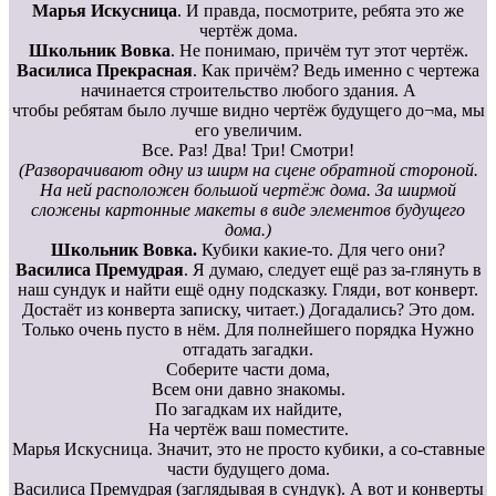
Марья Искусница
. И правда, посмотрите, ребята это же
чертёж дома.
Школьник Вовка
. Не понимаю, причём тут этот чертёж.
Василиса Прекрасная
. Как причём? Ведь именно с чертежа
начинается строительство любого здания. А
чтобы ребятам было лучше видно чертёж будущего до¬ма, мы
его увеличим.
Все. Раз! Два! Три! Смотри!
(Разворачивают одну из ширм на сцене обратной стороной.
На ней расположен большой чертёж дома. За ширмой
сложены картонные макеты в виде элементов будущего
дома.)
Школьник Вовка.
Кубики какие-то. Для чего они?
Василиса Премудрая
. Я думаю, следует ещё раз за-глянуть в
наш сундук и найти ещё одну подсказку. Гляди, вот конверт.
Достаёт из конверта записку, читает.) Догадались? Это дом.
Только очень пусто в нём. Для полнейшего порядка Нужно
отгадать загадки.
Соберите части дома,
Всем они давно знакомы.
По загадкам их найдите,
На чертёж ваш поместите.
Марья Искусница. Значит, это не просто кубики, а со-ставные
части будущего дома.
Василиса Премудрая (заглядывая в сундук). А вот и конверты