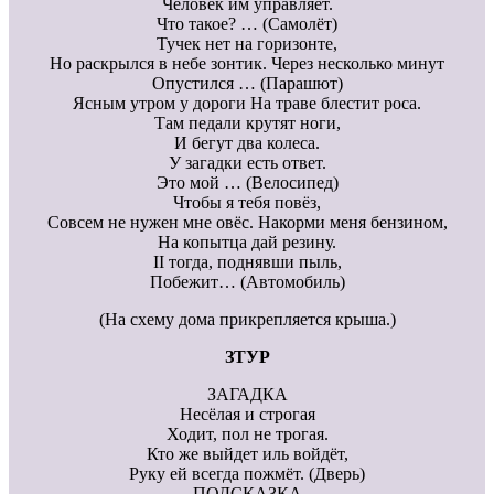
Человек им управляет.
Что такое? … (Самолёт)
Тучек нет на горизонте,
Но раскрылся в небе зонтик. Через несколько минут
Опустился … (Парашют)
Ясным утром у дороги На траве блестит роса.
Там педали крутят ноги,
И бегут два колеса.
У загадки есть ответ.
Это мой … (Велосипед)
Чтобы я тебя повёз,
Совсем не нужен мне овёс. Накорми меня бензином,
На копытца дай резину.
II тогда, поднявши пыль,
Побежит… (Автомобиль)
(На схему дома прикрепляется крыша.)
ЗТУР
ЗАГАДКА
Несёлая и строгая
Ходит, пол не трогая.
Кто же выйдет иль войдёт,
Руку ей всегда пожмёт. (Дверь)
ПОДСКАЗКА