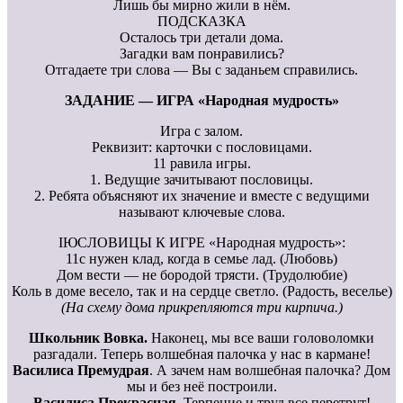
Лишь бы мирно жили в нём.
ПОДСКАЗКА
Осталось три детали дома.
Загадки вам понравились?
Отгадаете три слова — Вы с заданьем справились.
ЗАДАНИЕ — ИГРА «Народная мудрость»
Игра с залом.
Реквизит: карточки с пословицами.
11 равила игры.
1. Ведущие зачитывают пословицы.
2. Ребята объясняют их значение и вместе с ведущими
называют ключевые слова.
IЮСЛОВИЦЫ К ИГРЕ «Народная мудрость»:
11с нужен клад, когда в семье лад. (Любовь)
Дом вести — не бородой трясти. (Трудолюбие)
Коль в доме весело, так и на сердце светло. (Радость, веселье)
(На схему дома прикрепляются три кирпича.)
Школьник Вовка.
Наконец, мы все ваши головоломки
разгадали. Теперь волшебная палочка у нас в кармане!
Василиса Премудрая
. А зачем нам волшебная палочка? Дом
мы и без неё построили.
Василиса Прекрасная
. Терпение и труд все перетрут!