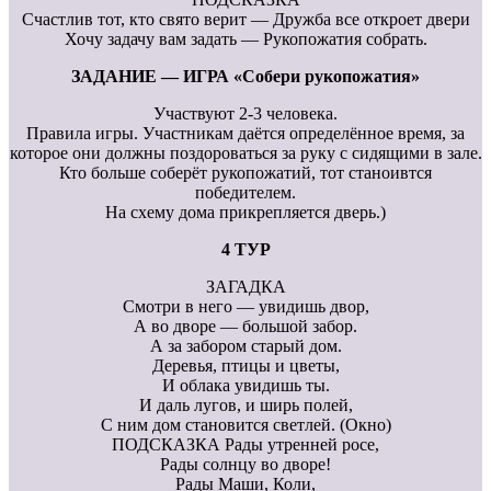
Счастлив тот, кто свято верит — Дружба все откроет двери
Хочу задачу вам задать — Рукопожатия собрать.
ЗАДАНИЕ — ИГРА «Собери рукопожатия»
Участвуют 2-3 человека.
Правила игры. Участникам даётся определённое время, за
которое они должны поздороваться за руку с сидящими в зале.
Кто больше соберёт рукопожатий, тот станоивтся
победителем.
На схему дома прикрепляется дверь.)
4 ТУР
ЗАГАДКА
Смотри в него — увидишь двор,
А во дворе — большой забор.
А за забором старый дом.
Деревья, птицы и цветы,
И облака увидишь ты.
И даль лугов, и ширь полей,
С ним дом становится светлей. (Окно)
ПОДСКАЗКА Рады утренней росе,
Рады солнцу во дворе!
Рады Маши, Коли,