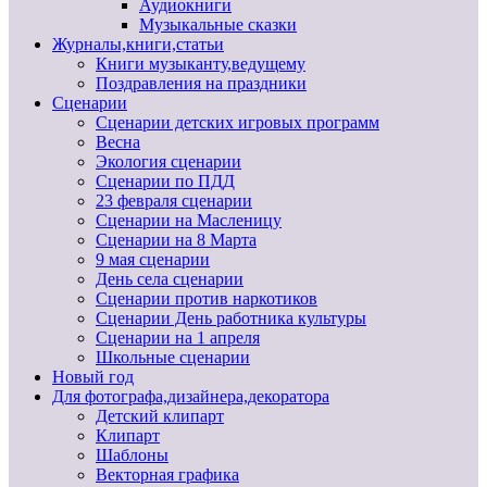
Аудиокниги
Музыкальные сказки
Журналы,книги,статьи
Книги музыканту,ведущему
Поздравления на праздники
Сценарии
Сценарии детских игровых программ
Весна
Экология сценарии
Сценарии по ПДД
23 февраля сценарии
Сценарии на Масленицу
Сценарии на 8 Марта
9 мая сценарии
День села сценарии
Сценарии против наркотиков
Сценарии День работника культуры
Сценарии на 1 апреля
Школьные сценарии
Новый год
Для фотографа,дизайнера,декоратора
Детский клипарт
Клипарт
Шаблоны
Векторная графика