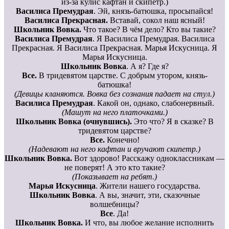
из-за кулис кафтан и скипетр.)
Василиса Премудрая
. Эй, князь-батюшка, просыпайся!
Василиса Прекрасная.
Вставай, сокол наш ясный!
Школьник Вовка.
Что такое? В чём дело? Кто вы такие?
Василиса Премудрая
. Я Василиса Премудрая. Василиса
Прекрасная. Я Василиса Прекрасная. Марья Искусница. Я
Марья Искусница.
Школьник Вовка
. А я? Где я?
Все.
В тридевятом царстве. С добрым утором, князь-
батюшка!
(Девицы кланяются. Вовка без сознания падает на стул.)
Василиса Премудрая
. Какой он, однако, слабонервный.
(Машут на него платочками.)
Школьник Вовка (очнувшись).
Это что? Я в сказке? В
тридевятом царстве?
Все.
Конечно!
(Надевают на него кафтан и вручают скипетр.)
Школьник Вовка.
Вот здорово! Расскажу одноклассникам —
не поверят! А это кто такие?
(Показывает на ребят.)
Марья Искусница
. Жители нашего государства.
Школьник Вовка
. А вы, значит, эти, сказочные
волшебницы?
Все
. Да!
Школьник Вовка.
И что, вы любое желание исполнить