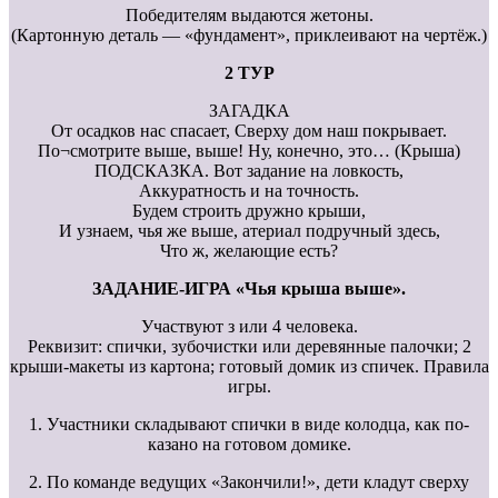
Победителям выдаются жетоны.
(Картонную деталь — «фундамент», приклеивают на чертёж.)
2 ТУР
ЗАГАДКА
От осадков нас спасает, Сверху дом наш покрывает.
По¬смотрите выше, выше! Ну, конечно, это… (Крыша)
ПОДСКАЗКА. Вот задание на ловкость,
Аккуратность и на точность.
Будем строить дружно крыши,
И узнаем, чья же выше, атериал подручный здесь,
Что ж, желающие есть?
ЗАДАНИЕ-ИГРА «Чья крыша выше».
Участвуют з или 4 человека.
Реквизит: спички, зубочистки или деревянные палочки; 2
крыши-макеты из картона; готовый домик из спичек. Правила
игры.
1. Участники складывают спички в виде колодца, как по-
казано на готовом домике.
2. По команде ведущих «Закончили!», дети кладут сверху