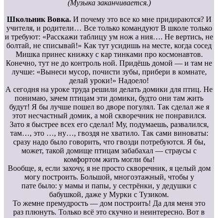
(Музыка заканчивается.)
Школьник Вовка.
И почему это все ко мне придираются? И
учителя, и родители… Все только командуют В школе только
и требуют: «Расскажи таблицу ум нож а ния…. Не вертись, не
болтай, не списывай!» Как тут усидишь на месте, когда сосед
Мишка принес книжку с кар тинками про космонавтов.
Конечно, тут не до контроль ной. Придёшь домой — и там не
лучше: «Вынеси мусор, почисти зубы, прибери в комнате,
делай уроки!» Надоело!
А сегодня на уроке труда решили делать домики для птиц. Не
понимаю, зачем птицам эти домики, будто они там жить
будут! Я бы лучше пошел во дворе погулял. Так сделал же я
этот несчастный домик, а мой скворечник не понравился.
Зато я быстрее всех его сделал! Му, подумаешь, развалился,
там…, это …, ну…, гвоздя не хватило. Так сами виноваты:
сразу надо было говорить, что гвозди потребуются. Я бы,
может, такой домище птицам забабахал — страусы с
комфортом жить могли бы!
Вообще, я, если захочу, я не просто скворечник, я целый дом
могу построить. Большой, многоэтажный, чтобы у
пате было: у мамы и папы, у сестрёнки, у дедушки с
бабушкой, даже у Мурки с Тузиком.
То жемне премудрость — дом построить! Да для меня это
раз плюнуть. Только всё это скучно и неинтересно. Вот в