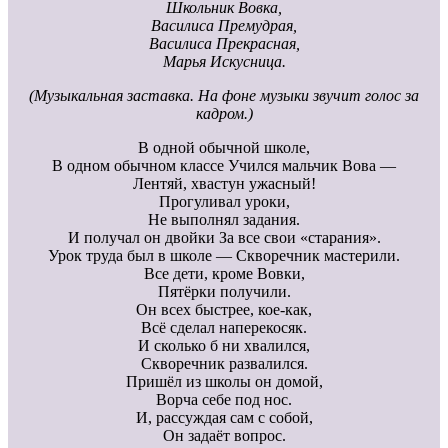
Школьник Вовка,
Василиса Премудрая,
Василиса Прекрасная,
Марья Искусница.
(Музыкальная заставка. На фоне музыки звучит голос за
кадром.)
В одной обычной школе,
В одном обычном классе Учился мальчик Вова —
Лентяй, хвастун ужасный!
Прогуливал уроки,
Не выполнял задания.
И получал он двойки За все свои «старания».
Урок труда был в школе — Скворечник мастерили.
Все дети, кроме Вовки,
Пятёрки получили.
Он всех быстрее, кое-как,
Всё сделал наперекосяк.
И сколько б ни хвалился,
Скворечник развалился.
Пришёл из школы он домой,
Ворча себе под нос.
И, рассуждая сам с собой,
Он задаёт вопрос.