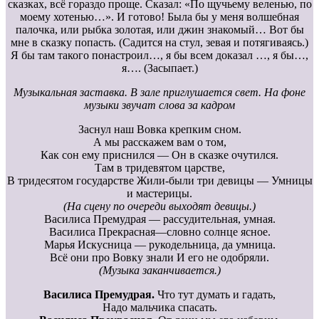
сказках, всё гораздо проще. Сказал: «По щучьему веленью, по
моему хотенью…». И готово! Была бы у меня волшебная
палочка, или рыбка золотая, или джин знакомый… Вот бы
мне в сказку попасть. (Садится на стул, зевая и потягиваясь.)
Я бы там такого понастроил…, я бы всем доказал …, я бы…,
я…. (Засыпает.)
Музыкальная заставка. В зале приглушается свет. На фоне
музыки звучат слова за кадром
Заснул наш Вовка крепким сном.
А мы расскажем вам о том,
Как сон ему приснился — Он в сказке очутился.
Там в тридевятом царстве,
В тридесятом государстве Жили-были три девицы — Умницы
и мастерицы.
(На сцену по очереди выходят девицы.)
Василиса Премудрая — рассудительная, умная.
Василиса Прекрасная—словно солнце ясное.
Марья Искусница — рукодельница, да умница.
Всё они про Вовку знали И его не одобряли.
(Музыка заканчивается.)
Василиса Премудрая.
Что тут думать и гадать,
Надо мальчика спасать.