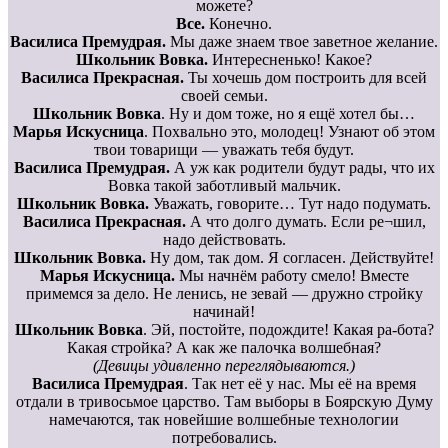
можете?
Все.
Конечно.
Василиса Премудрая.
Мы даже знаем твое заветное желание.
Школьник Вовка.
Интересненько! Какое?
Василиса Прекрасная.
Ты хочешь дом построить для всей
своей семьи.
Школьник Вовка
. Ну и дом тоже, но я ещё хотел бы…
Марья Искусница
. Похвально это, молодец! Узнают об этом
твои товарищи — уважать тебя будут.
Василиса Премудрая.
А уж как родители будут рады, что их
Вовка такой заботливый мальчик.
Школьник Вовка.
Уважать, говорите… Тут надо подумать.
Василиса Прекрасная.
А что долго думать. Если ре¬шил,
надо действовать.
Школьник Вовка.
Ну дом, так дом. Я согласен. Действуйте!
Марья Искусница.
Мы начнём работу смело! Вместе
примемся за дело. Не ленись, не зевай — дружно стройку
начинай!
Школьник Вовка
. Эй, постойте, подождите! Какая ра-бота?
Какая стройка? А как же палочка волшебная?
(Девицы удивленно переглядываются.)
Василиса Премудрая
. Так нет её у нас. Мы её на время
отдали в тривосьмое царство. Там выборы в Боярскую Думу
намечаются, так новейшие волшебные технологии
потребовались.