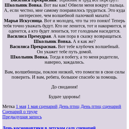
Школьник Вовка
. Вот вы как! Обвели меня вокруг пальца.
А, если честно, мне самому понравилось трудиться. Это куда
интереснее, чем волшебной палочкой махать!
Марья Искусница
. Вот и молодец, что ты это понял! Теперь
тебя точно уважать будут. Кто не ленится, тот и накормится, и
оденется, а кто будет лениться, тот голодным насидится.
Василиса Премудрая
. А нам пора в сказку возвращаться.
Школьник Вовка.
А я как же?
Василиса Прекрасная.
Вот тебе клубочек волшебный.
Он укажет тебе путь домой.
Школьник Вовка.
Тогда я побегу, а то меня родители,
наверно, заждались.
Вам, волшебницы, поклон низкий, что помогли в свои силы
поверить. И вам, ребята, большое спасибо за помощь.
До свидания!
Будьте здоровы!
Метка
1 мая
1 мая сценарий
День птиц
День птиц сценарий
Сценарий о труде
Предыдущая запись
День космонавтики в детском саду сценарий