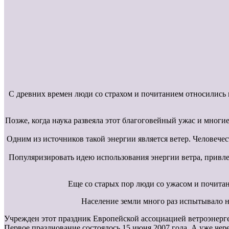
С древних времен люди со страхом и почитанием относились 
Позже, когда наука развеяла этот благоговейный ужас и мног
Одним из источников такой энергии является ветер. Человечес
Популяризировать идею использования энергии ветра, привл
Еще со старых пор люди со ужасом и почитан
Население земли много раз испытывало на
Учрежден этот праздник Европейской ассоциацией ветроэнерг
Первое празднование состоялось 15 июня 2007 года. А уже чере