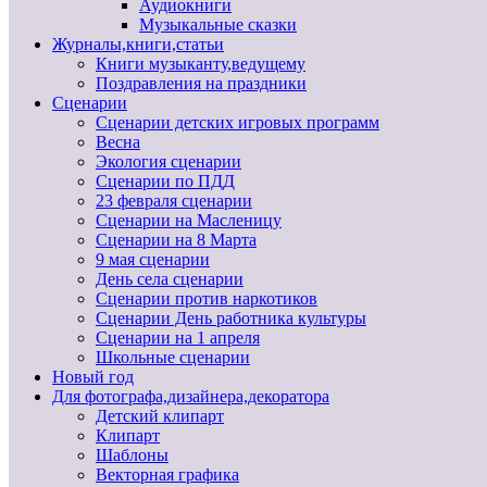
Аудиокниги
Музыкальные сказки
Журналы,книги,статьи
Книги музыканту,ведущему
Поздравления на праздники
Сценарии
Сценарии детских игровых программ
Весна
Экология сценарии
Сценарии по ПДД
23 февраля сценарии
Сценарии на Масленицу
Сценарии на 8 Марта
9 мая сценарии
День села сценарии
Сценарии против наркотиков
Сценарии День работника культуры
Сценарии на 1 апреля
Школьные сценарии
Новый год
Для фотографа,дизайнера,декоратора
Детский клипарт
Клипарт
Шаблоны
Векторная графика