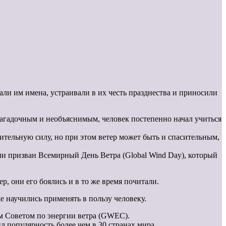
ли им имена, устраивали в их честь празднества и приносили
загадочным и необъяснимым, человек постепенно начал учиться
шительную силу, но при этом ветер может быть и спасительным,
и призван Всемирный День Ветра (Global Wind Day), который
, они его боялись и в то же время почитали.
е научились применять в пользу человеку.
м Советом по энергии ветра (GWEC).
л популярность более чем в 30 странах мира.