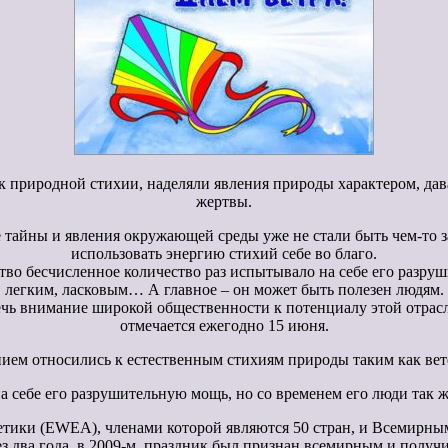
к природной стихии, наделяли явления природы характером, дава
жертвы.
ие тайны и явления окружающей среды уже не стали быть чем-то 
использовать энергию стихий себе во благо.
тво бесчисленное количество раз испытывало на себе его разру
легким, ласковым… А главное – он может быть полезен людям.
ечь внимание широкой общественности к потенциалу этой отрасл
отмечается ежегодно 15 июня.
ием относились к естественным стихиям природы таким как ветер
 себе его разрушительную мощь, но со временем его люди так ж
етики (EWEA), членами которой являются 50 стран, и Всемирны
з два года, в 2009-м, праздник был признан всемирным и получи