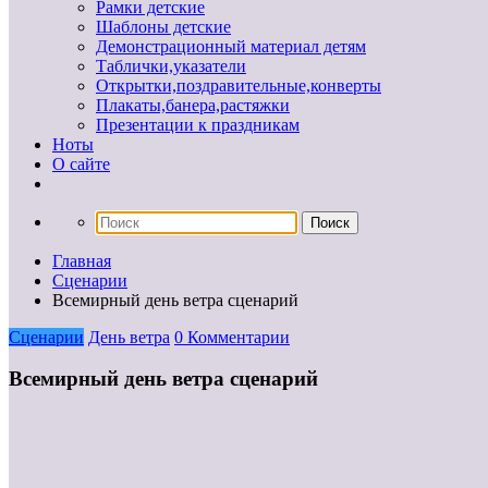
Рамки детские
Шаблоны детские
Демонстрационный материал детям
Таблички,указатели
Открытки,поздравительные,конверты
Плакаты,банера,растяжки
Презентации к праздникам
Ноты
О сайте
Главная
Сценарии
Всемирный день ветра сценарий
Сценарии
День ветра
0 Комментарии
Всемирный день ветра сценарий