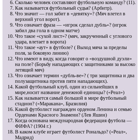
Сколько человек составляют футбольную команду? (11).
Как называется футбольный судья? (Арбитр).
Что значит — гол забит в «девятку»? (Мяч влетел в
верхний угол ворот).
Что означает фраза — «игрок сделал дубль»? (игрок
забил два гола в одном матче)
Что такое «сухой лист»? (мяч, закрученный с углового
удара, влетает в ворота)
Что такое «аут» в футболе? ( Выход мяча за пределы
поля, за боковую линию)
Что имеют в виду, когда говорят о «воздушной дуэли»
на поле? (Борьбу нападающих с защитниками за высоко
летящий мяч)
Что означает термин «дубль-ве»? ( три защитника и два
полузащитника против пяти нападающих).
Какой футбольный клуб, один из сильнейших в
мире,носит название денежной единицы? («Реал»)
Как называется самый большой в мире футбольный
стадион? («Маракана», Бразилия)
Какой футболист награжден орденом Ленина и семью
Орденами Красного Знамени? (Лев Яшин)
Когда основана международная федерация футбола —
ФИФА? (1904 г.)
В каком клубе играет футболист Рональдо? («Реал»,
Мадрид)