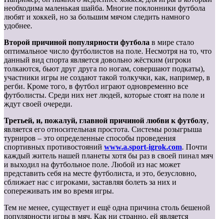
необходима маленькая шайба. Многие поклонники футбола
любят и хоккей, но за большим мячом следить намного
удобнее.
Второй причиной популярности футбола
в мире стало
оптимальное число футболистов на поле. Несмотря на то, что
данный вид спорта является довольно жёстким (игроки
толкаются, бьют друг друга по ногам, совершают подкаты),
участники игры не создают такой толкучки, как, например, в
регби. Кроме того, в футбол играют одновременно все
футболисты. Среди них нет людей, которые стоят на поле и
ждут своей очереди.
Третьей, и, пожалуй, главной причиной любви к футболу
,
является его относительная простота. Системы розыгрыша
турниров – это определенные способы проведения
спортивных противостояний
www.a.sport-igrok.com
. Почти
каждый житель нашей планеты хотя бы раз в своей пинал мяч
и выходил на футбольное поле. Любой из нас может
представить себя на месте футболиста, и это, безусловно,
сближает нас с игроками, заставляя болеть за них и
сопереживать им во время игры.
Тем не менее, существует и ещё одна причина столь бешеной
популярности игры в мяч. Как ни странно, ей является