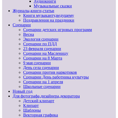
Аудиокниги
Музыкальные сказки
Журналы,книги,статьи
Книги музыканту,ведущему
Поздравления на праздники
Сценарии
Сценарии детских игровых программ
Весна
Экология сценарии
Сценарии по ПДД
23 февраля сценарии
Сценарии на Масленицу
Сценарии на 8 Марта
9 мая сценарии
День села сценарии
Сценарии против наркотиков
Сценарии День работника культуры
Сценарии на 1 апреля
Школьные сценарии
Новый год
Для фотографа,дизайнера,декоратора
Детский клипарт
Клипарт
Шаблоны
Векторная графика