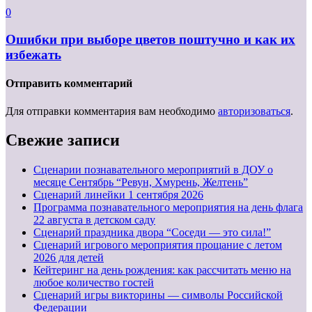
0
Ошибки при выборе цветов поштучно и как их
избежать
Отправить комментарий
Для отправки комментария вам необходимо
авторизоваться
.
Свежие записи
Сценарии познавательного мероприятий в ДОУ о
месяце Сентябрь “Ревун, Хмурень, Желтень”
Cценарий линейки 1 сентября 2026
Программа познавательного мероприятия на день флага
22 августа в детском саду
Сценарий праздника двора “Соседи — это сила!”
Сценарий игрового мероприятия прощание с летом
2026 для детей
Кейтеринг на день рождения: как рассчитать меню на
любое количество гостей
Сценарий игры викторины — символы Российской
Федерации