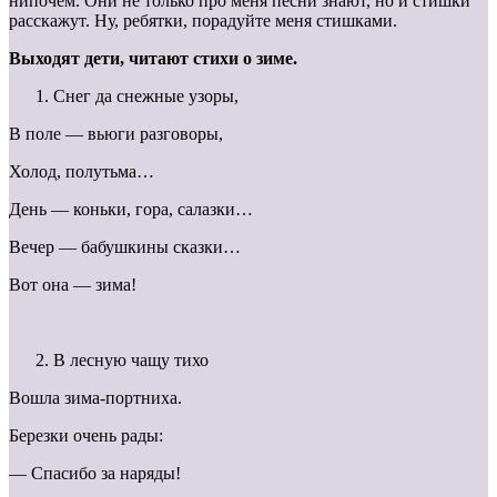
нипочем. Они не только про меня песни знают, но и стишки
расскажут. Ну, ребятки, порадуйте меня стишками.
Выходят дети, читают стихи о зиме.
Снег да снежные узоры,
В поле — вьюги разговоры,
Холод, полутьма…
День — коньки, гора, салазки…
Вечер — бабушкины сказки…
Вот она — зима!
В лесную чащу тихо
Вошла зима-портниха.
Березки очень рады:
— Спасибо за наряды!