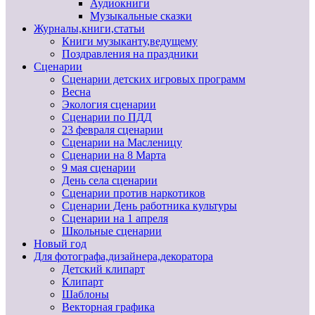
Аудиокниги
Музыкальные сказки
Журналы,книги,статьи
Книги музыканту,ведущему
Поздравления на праздники
Сценарии
Сценарии детских игровых программ
Весна
Экология сценарии
Сценарии по ПДД
23 февраля сценарии
Сценарии на Масленицу
Сценарии на 8 Марта
9 мая сценарии
День села сценарии
Сценарии против наркотиков
Сценарии День работника культуры
Сценарии на 1 апреля
Школьные сценарии
Новый год
Для фотографа,дизайнера,декоратора
Детский клипарт
Клипарт
Шаблоны
Векторная графика