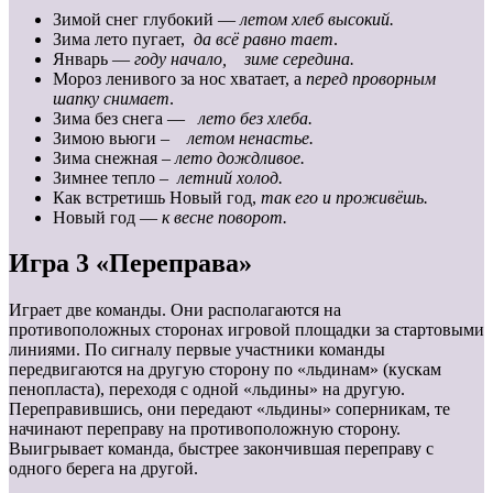
Зимой снег глубокий —
летом хлеб высокий.
Зима лето пугает,
да всё равно тает
.
Январь —
году начало, зиме середина.
Мороз ленивого за нос хватает, а
перед проворным
шапку снимает
.
Зима без снега —
лето без хлеба.
Зимою вьюги –
летом ненастье.
Зима снежная –
лето дождливое.
Зимнее тепло –
летний холод.
Как встретишь Новый год,
так его и проживёшь.
Новый год —
к весне поворот.
Игра 3 «Переправа»
Играет две команды. Они располагаются на
противоположных сторонах игровой площадки за стартовыми
линиями. По сигналу первые участники команды
передвигаются на другую сторону по «льдинам» (кускам
пенопласта), переходя с одной «льдины» на другую.
Переправившись, они передают «льдины» соперникам, те
начинают переправу на противоположную сторону.
Выигрывает команда, быстрее закончившая переправу с
одного берега на другой.