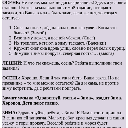
ОСЕНЬ:
Не-не-не, мы так не договаривались! Здесь я условия
ставлю. Пусть сначала выполнят моё задание, отгадают
загадки, то Ваша взяла – быть зиме, если же нет, то тогда я
останусь.
Снег на полях, лёд на водах, вьюга гуляет. Когда это
бывает? (Зимой)
Всю зиму лежал, а весной убежал. (Снег)
Их треплют, катают, а зиму таскают. (Валенки)
Кружит снег она вдоль улиц, словно перья белых куриц.
Зимушки-зимы подруга, северная гостья… (вьюга)
ЛЕШИЙ:
И что ты скажешь, осень? Ребята выполнили твои
задания?
ОСЕНЬ:
Хорошо, Леший так уж и быть. Ваша взяла. Но на
празднике – то мне можно остаться? Да я и сама, не против
зиму встретить, да с ребятами поиграть.
Звучит музыка «Здравствуй, гостья – Зима», входит Зима.
Хоровод. Дети поют песню.
ЗИМА:
Здравствуйте, ребята, я Зима! К Вам в гости пришла.
В сани коней запрягла. Малых ребят, красных девчат на санки
усажу, с горы прокачу. Веселой ребятне и мороз будет