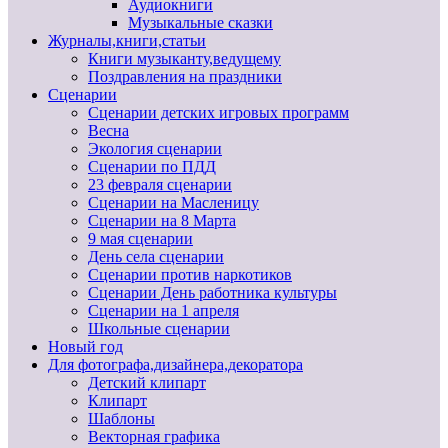
Аудиокниги
Музыкальные сказки
Журналы,книги,статьи
Книги музыканту,ведущему
Поздравления на праздники
Сценарии
Сценарии детских игровых программ
Весна
Экология сценарии
Сценарии по ПДД
23 февраля сценарии
Сценарии на Масленицу
Сценарии на 8 Марта
9 мая сценарии
День села сценарии
Сценарии против наркотиков
Сценарии День работника культуры
Сценарии на 1 апреля
Школьные сценарии
Новый год
Для фотографа,дизайнера,декоратора
Детский клипарт
Клипарт
Шаблоны
Векторная графика