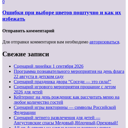
0
Ошибки при выборе цветов поштучно и как их
избежать
Отправить комментарий
Для отправки комментария вам необходимо
авторизоваться
.
Свежие записи
Cценарий линейки 1 сентября 2026
Программа познавательного мероприятия на день флага
22 августа в детском саду
Сценарий праздника двора “Соседи — это сила!”
Сценарий игрового мероприятия прощание с летом
2026 для детей
Кейтеринг на день рождения: как рассчитать меню на
любое количество гостей
Сценарий игры викторины — символы Российской
Федерации
Сценарий летнего развлечения для детей —
Августовские спасы Медовый,Яблочный,Ореховый!
All-on-4: ответы на самые важные вопросы перед