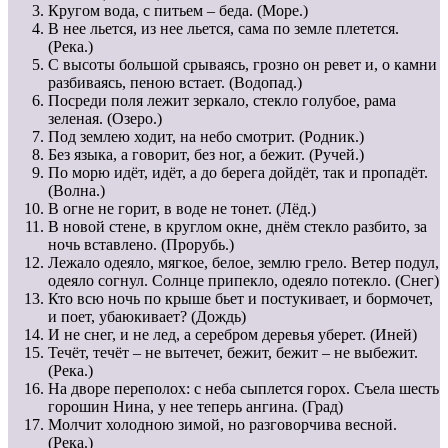
Кругом вода, с питьем – беда. (Море.)
В нее льется, из нее льется, сама по земле плетется.
(Река.)
С высоты большой срываясь, грозно он ревет и, о камни
разбиваясь, пеною встает. (Водопад.)
Посреди поля лежит зеркало, стекло голубое, рама
зеленая. (Озеро.)
Под землею ходит, на небо смотрит. (Родник.)
Без языка, а говорит, без ног, а бежит. (Ручей.)
По морю идёт, идёт, а до берега дойдёт, так и пропадёт.
(Волна.)
В огне не горит, в воде не тонет. (Лёд.)
В новой стене, в круглом окне, днём стекло разбито, за
ночь вставлено. (Прорубь.)
Лежало одеяло, мягкое, белое, землю грело. Ветер подул,
одеяло согнул. Солнце припекло, одеяло потекло. (Снег)
Кто всю ночь по крыше бьет и постукивает, и бормочет,
и поет, убаюкивает? (Дождь)
И не снег, и не лед, а серебром деревья уберет. (Иней)
Течёт, течёт – не вытечет, бежит, бежит – не выбежит.
(Река.)
На дворе переполох: с неба сыплется горох. Съела шесть
горошин Нина, у нее теперь ангина. (Град)
Молчит холодною зимой, но разговорчива весной.
(Река.)